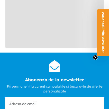
Voucherul tău este aici!
Aboneaza-te la newsletter
Fii permanent la curent cu noutatile si bucura-te de oferte
personalizate