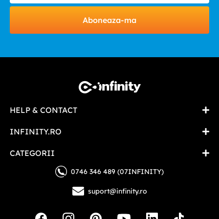
Aboneaza-ma
HELP & CONTACT
INFINITY.RO
CATEGORII
0746 346 489 (07INFINITY)
suport@infinity.ro