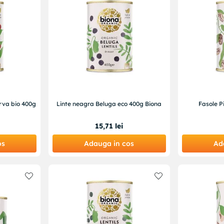
rva bio 400g
Linte neagra Beluga eco 400g Biona
Fasole P
15
,
71
lei
os
Adauga in cos
Ad