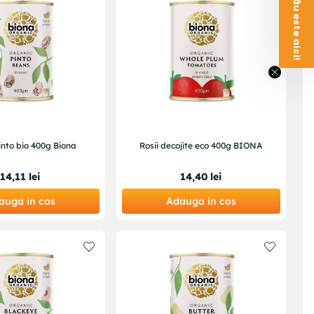
Voucherul tău este aici!
into bio 400g Biona
Rosii decojite eco 400g BIONA
14
,
11
lei
14
,
40
lei
auga in cos
Adauga in cos