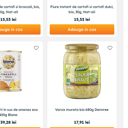
e cartofi si broccoli, bio,
Piure instant de cartofi si cartofi dulci,
0g, Nat-ali
bio, 30g, Nat-ali
15
,
53
lei
15
,
53
lei
auga in cos
Adauga in cos
i in suc de ananas eco
Varza murata bio 680g Dennree
400g Biona
39
,
28
lei
17
,
91
lei