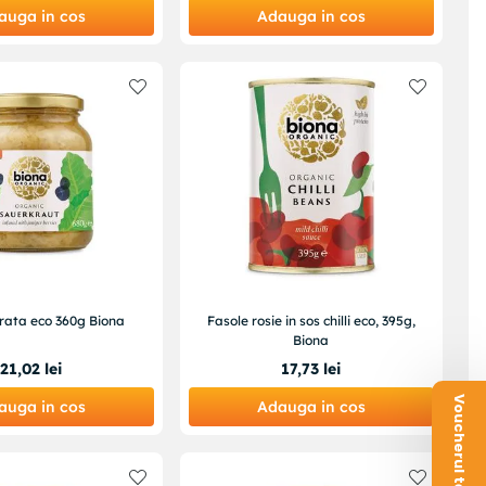
auga in cos
Adauga in cos
ata eco 360g Biona
Fasole rosie in sos chilli eco, 395g,
Biona
21
,
02
lei
17
,
73
lei
auga in cos
Adauga in cos