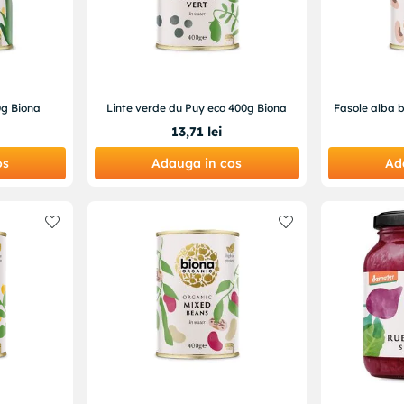
0g Biona
Linte verde du Puy eco 400g Biona
Fasole alba 
13
,
71
lei
os
Adauga in cos
Ad