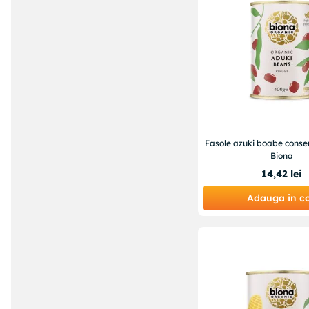
Fasole azuki boabe conse
Biona
14
,
42
lei
Adauga in c