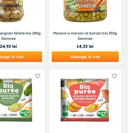
pignon feliate bio 280g
Mazare si morcovi la borcan bio 350g
Dennree
Dennree
24
,
92
lei
14
,
33
lei
auga in cos
Adauga in cos