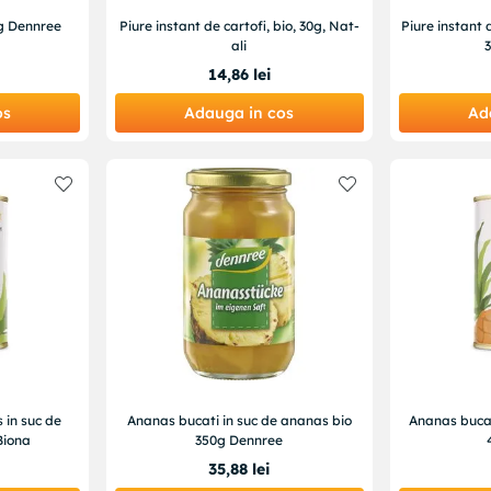
0g Dennree
Piure instant de cartofi, bio, 30g, Nat-
Piure instant d
ali
3
14
,
86
lei
os
Adauga in cos
Ad
 in suc de
Ananas bucati in suc de ananas bio
Ananas bucat
Biona
350g Dennree
35
,
88
lei