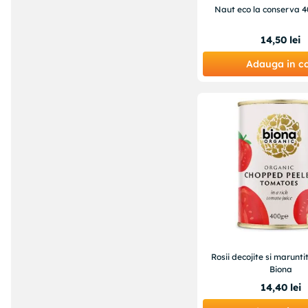
Naut eco la conserva 
14
,
50
lei
Adauga in c
Rosii decojite si marunti
Biona
14
,
40
lei