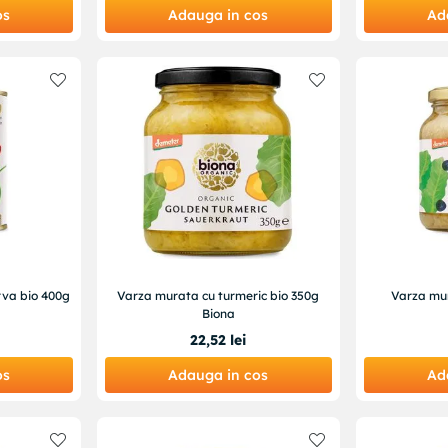
os
Adauga in cos
Ad
rva bio 400g
Varza murata cu turmeric bio 350g
Varza mur
Biona
22
,
52
lei
os
Adauga in cos
Ad