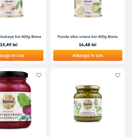
blackeye bio 400g Biona
Fasole alba uriasa bio 400g Biona
15
,
49
lei
16
,
48
lei
auga in cos
Adauga in cos