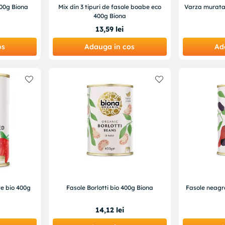
400g Biona
Mix din 3 tipuri de fasole boabe eco
Varza murata 
400g Biona
13
,
59
lei
os
Adauga in cos
Ad
te bio 400g
Fasole Borlotti bio 400g Biona
Fasole neagra
14
,
12
lei