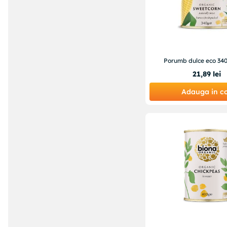
Porumb dulce eco 34
21
,
89
lei
Adauga in c