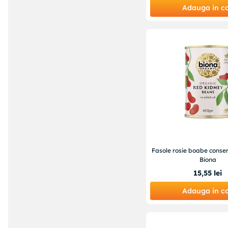
zaharuri 0.5g; Proteine: 2.1g;
Adauga in c
Sare: 0.45g
(
1
)
Vezi încă 31
Fasole rosie boabe conse
Biona
15
,
55
lei
Adauga in c