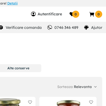
zare!
Detalii
Autentificare
0
0
Verificare comanda
0746 346 489
Ajutor
Alte conserve
Sorteaza
Relevanta