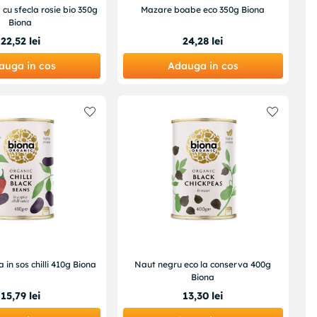
cu sfecla rosie bio 350g
Mazare boabe eco 350g Biona
Biona
22
,
52
lei
24
,
28
lei
auga in cos
Adauga in cos
 in sos chilli 410g Biona
Naut negru eco la conserva 400g
Biona
15
,
79
lei
13
,
30
lei