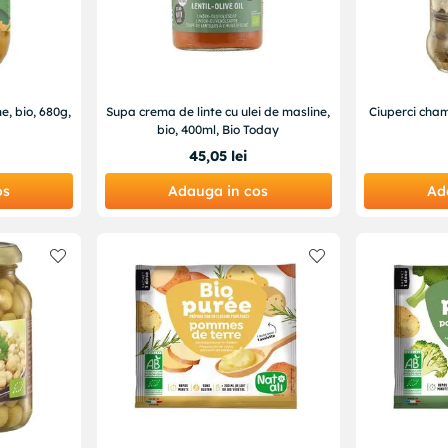
, bio, 680g,
Supa crema de linte cu ulei de masline,
Ciuperci cham
bio, 400ml, Bio Today
45
,
05
lei
os
Adauga in cos
Ad