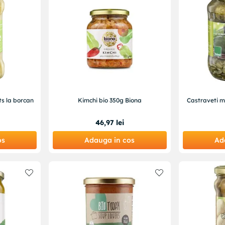
s la borcan
Kimchi bio 350g Biona
Castraveti m
46
,
97
lei
os
Adauga in cos
Ad