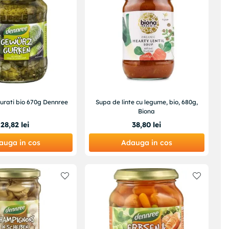
urati bio 670g Dennree
Supa de linte cu legume, bio, 680g,
Biona
28
,
82
lei
38
,
80
lei
auga in cos
Adauga in cos