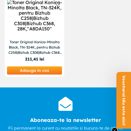
Toner Original Konica-Minolta
Black, TN-324K, pentru Bizhub
C258|Bizhub C308|Bizhub C368,
28K,"A8DA150"
211
,
41
lei
Adauga in cos
Voucherul tău este aici!
Aboneaza-te la newsletter
Fii permanent la curent cu noutatile si bucura-te de oferte