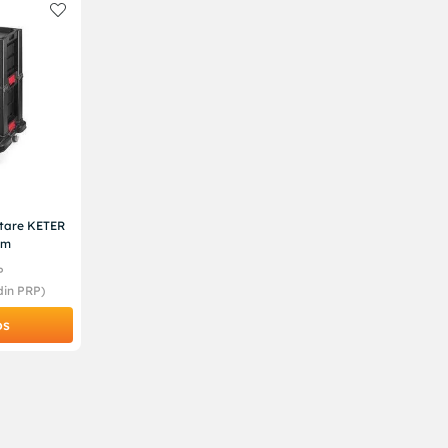
rtare KETER
mm
P
in PRP)
os