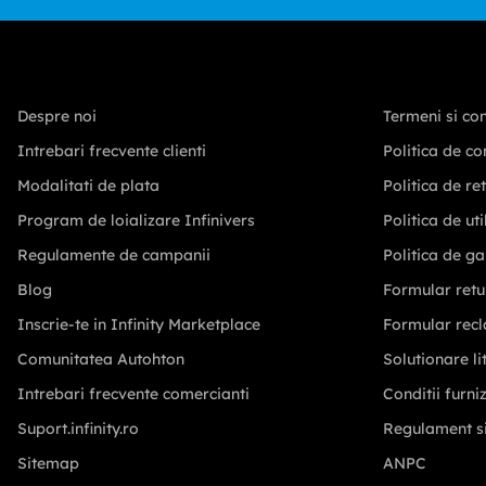
Despre noi
Termeni si con
Intrebari frecvente clienti
Politica de co
Modalitati de plata
Politica de re
Program de loializare Infinivers
Politica de ut
Regulamente de campanii
Politica de ga
Blog
Formular retu
Inscrie-te in Infinity Marketplace
Formular recl
Comunitatea Autohton
Solutionare lit
Intrebari frecvente comercianti
Conditii furni
Suport.infinity.ro
Regulament s
Sitemap
ANPC