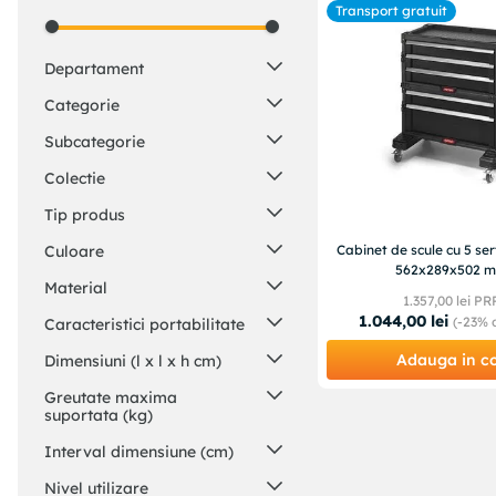
Transport gratuit
Departament
Casa si Gradina
(
1
)
Categorie
Constructii
(
1
)
Subcategorie
Depozitare, transport si
Colectie
protectie
(
1
)
Organizatoare si cutii scule
(
1
)
Tip produs
Carucior de scule
(
1
)
Culoare
Cabinet de scule cu 5 se
562x289x502 
Dulap de scule
(
1
)
Negru
(
1
)
Material
1
.
357
,
00
lei PR
1
.
044
,
00
lei
Plastic
(
1
)
(-
23%
d
Caracteristici portabilitate
Cu roti
(
1
)
Adauga in c
Dimensiuni (l x l x h cm)
60 x 38 x 60 cm
(
1
)
Greutate maxima
suportata (kg)
200
(
1
)
Interval dimensiune (cm)
Mediu (40-60 cm lungime)
(
1
)
Nivel utilizare