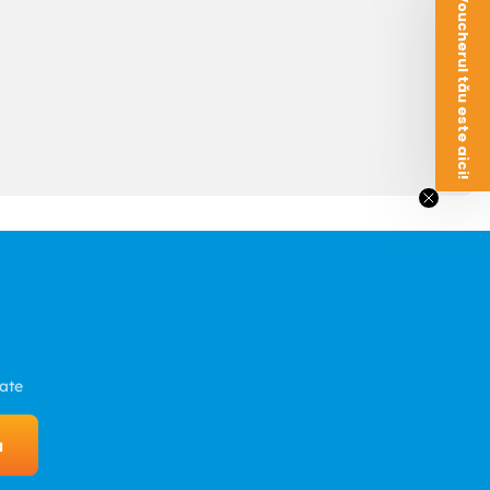
Voucherul tău este aici!
zate
a