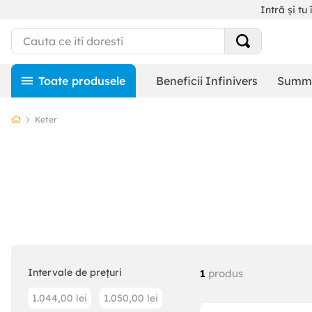
Intră și tu 
Beneficii Infinivers
Summe
Keter
Intervale de prețuri
produs
1
1.044,00 lei
1.050,00 lei