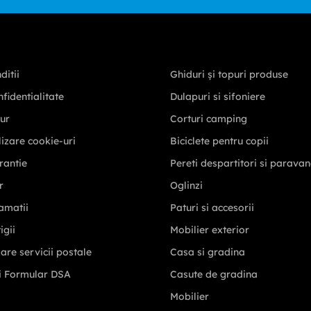
ditii
Ghiduri și topuri produse
nfidentialitate
Dulapuri si sifoniere
tur
Corturi camping
ilizare cookie-uri
Biciclete pentru copii
rantie
Pereti despartitori si parava
r
Oglinzi
amatii
Paturi si accesorii
igii
Mobilier exterior
zare servicii postale
Casa si gradina
i Formular DSA
Casute de gradina
Mobilier