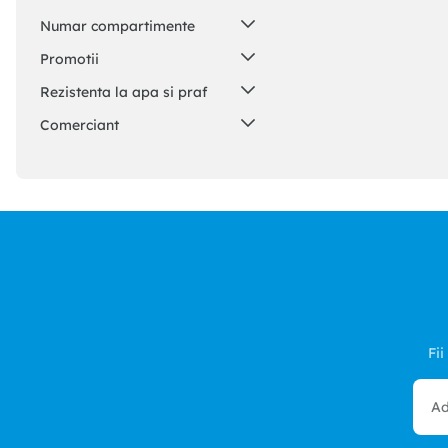
Semi-profesional
(
1
)
Numar compartimente
Hobby / DIY
(
1
)
5
(
1
)
Promotii
Da
(
1
)
Rezistenta la apa si praf
Rezistent la apa
(
1
)
sellerName
Rezistent la intemperii
(
1
)
Online Jollymag
(
1
)
EVE NASIA SRL
(
1
)
Daemi Mag SRL
(
1
)
Fii