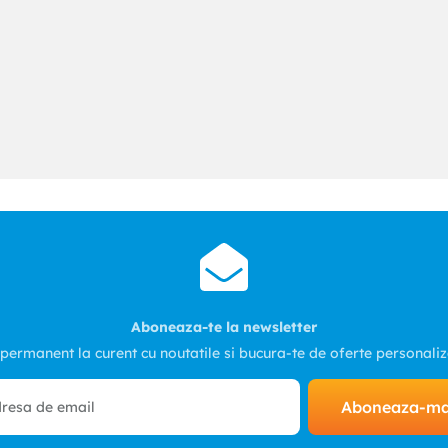
Aboneaza-te la newsletter
 permanent la curent cu noutatile si bucura-te de oferte personali
Aboneaza-m