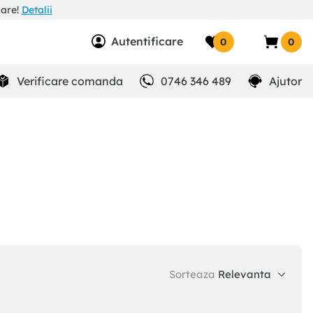
zare!
Detalii
Autentificare
0
0
Verificare comanda
0746 346 489
Ajutor
Sorteaza
Relevanta