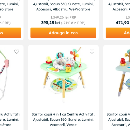
ete, Lumini,
Ajustabil, Scaun 360, Sunete, Lumini,
Ajustabil, Sc
ro Store
Accesorii, Albastru, WePro Store
Accesorii,
P
1
.
349
,
26
lei PRP
1
.
3
393
,
25
lei
471
,
90
n PRP)
(-
71%
din PRP)
os
Adauga in cos
Ad
ru Activitati,
Saritor copii 4 in 1 cu Centru Activitati,
Saritor copii 4
ete, Lumini,
Ajustabil, Scaun 360, Sunete, Lumini,
Ajustabil, Sc
o Store
Accesorii, Verde
Accesorii, 