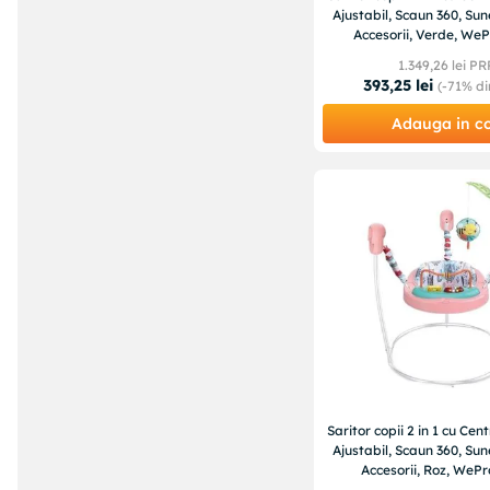
Ajustabil, Scaun 360, Sun
Accesorii, Verde, WeP
1
.
349
,
26
lei PR
393
,
25
lei
(-
71%
di
Adauga in c
Saritor copii 2 in 1 cu Cent
Ajustabil, Scaun 360, Sun
Accesorii, Roz, WePr