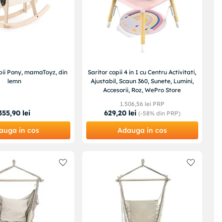
pii Pony, mamaToyz, din
Saritor copii 4 in 1 cu Centru Activitati,
lemn
Ajustabil, Scaun 360, Sunete, Lumini,
Accesorii, Roz, WePro Store
1
.
506
,
56
lei PRP
355
,
90
lei
629
,
20
lei
(-
58%
din PRP)
auga in cos
Adauga in cos