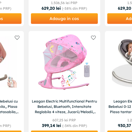
P
1
.
506
,
56
lei PRP
1
.
5
629
,
20
lei
629
,
20
n PRP)
(-
58%
din PRP)
os
Adauga in cos
Ad
Bebelusi cu
Leagan Electric Multifunctional Pentru
Leagan Ele
ila,, Plasa
Bebelusi, Bluetooth, Intensitate
Bebelusi 0-12 
etasabila,
Reglabila 4 viteze, Jucarii/Melodii,
Plasa tantari
i
Telecomanda
P
607
,
25
lei PRP
1
.
2
399
,
14
lei
930
,
37
n PRP)
(-
34%
din PRP)