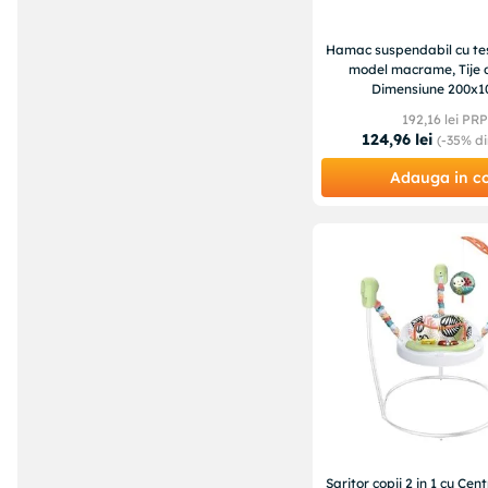
Hamac suspendabil cu tes
model macrame, Tije d
Dimensiune 200x
192
,
16
lei PRP
124
,
96
lei
(-
35%
di
Adauga in c
Saritor copii 2 in 1 cu Cent