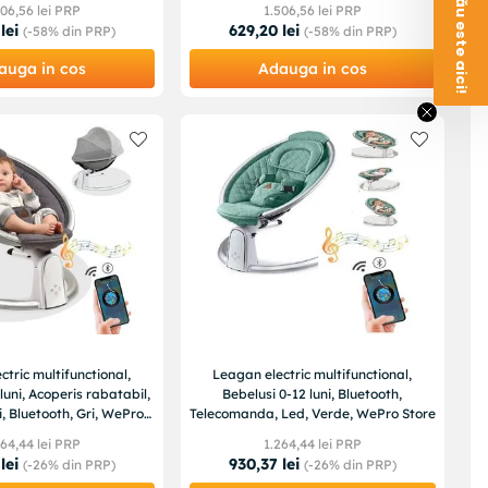
Voucherul tău este aici!
06
,
56
lei PRP
1
.
506
,
56
lei PRP
lei
629
,
20
lei
(-
58%
din PRP)
(-
58%
din PRP)
auga in cos
Adauga in cos
ctric multifunctional,
Leagan electric multifunctional,
luni, Acoperis rabatabil,
Bebelusi 0-12 luni, Bluetooth,
, Bluetooth, Gri, WePro
Telecomanda, Led, Verde, WePro Store
Store
64
,
44
lei PRP
1
.
264
,
44
lei PRP
lei
930
,
37
lei
(-
26%
din PRP)
(-
26%
din PRP)