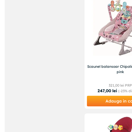
Scaunel balansoar Chipol
pink
321
,
00
lei PRP
247
,
00
lei
(-
23%
di
Adauga in c