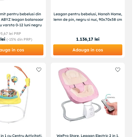
mit pentru bebelusi din
Leagan pentru bebelusi, Hanah Home,
il ABYZ leagan balansoar
lemn de pin, negru si nuc, 90x70x58 cm
ru varsta 0-12 luni negru
95
,
67
lei PRP
lei
1
.
136
,
17
lei
(-
15%
din PRP)
auga in cos
Adauga in cos
 in 1 cu Centru Activitati,
WePro Store, Leagan Electric 2 in 1,