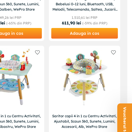
aun 360, Sunete, Lumini,
Bebelusi 0–12 luni, Bluetooth, USB,
 Galben, WePro Store
Melodii, Telecomanda, Saltea, Jucarii,
Roz
49
,
26
lei PRP
1
.
510
,
61
lei PRP
lei
611
,
90
lei
(-
65%
din PRP)
(-
59%
din PRP)
auga in cos
Adauga in cos
 in 1 cu Centru Activitati,
Saritor copii 4 in 1 cu Centru Activitati,
aun 360, Sunete, Lumini,
Ajustabil, Scaun 360, Sunete, Lumini,
Albastru, WePro Store
Accesorii, Alb, WePro Store