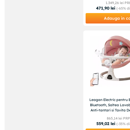
1
.
349
,
26
lei PR
471
,
90
lei
(-
65%
di
Adauga in c
Leagan Electric pentru 
Bluetooth, Saltea Lavab
Anti-tantari si Tavita D
Ideal 0–12 lun
865
,
14
lei PR
559
,
02
lei
(-
35%
di