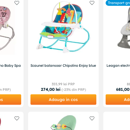
Transport gr
ino Baby Spa
Scaunel balansoar Chipolino Enjoy blue
Leagan electri
355
,
99
lei PRP
8
274
,
00
lei
681
,
00
n PRP)
(-
23%
din PRP)
os
Adauga in cos
Ad