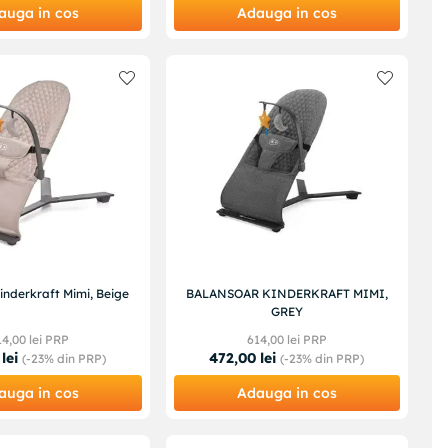
auga in cos
Adauga in cos
inderkraft Mimi, Beige
BALANSOAR KINDERKRAFT MIMI,
GREY
14
,
00
lei PRP
614
,
00
lei PRP
lei
472
,
00
lei
(-
23%
din PRP)
(-
23%
din PRP)
auga in cos
Adauga in cos