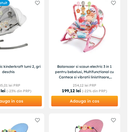
atuit
c kinderkraft lumi 2, gri
Balansoar si scaun electric 3 in 1
deschis
pentru bebelusi, Multifunctional cu
Cantece si vibratii linistitoare,
Centura,jucarii
85
,
01
lei PRP
254
,
12
lei PRP
lei
199
,
12
lei
(-
23%
din PRP)
(-
22%
din PRP)
auga in cos
Adauga in cos