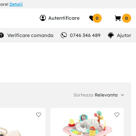
zare!
Detalii
Autentificare
0
0
Verificare comanda
0746 346 489
Ajutor
Sorteaza
Relevanta