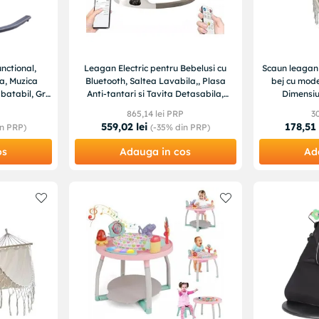
nctional,
Leagan Electric pentru Bebelusi cu
Scaun leagan
a, Muzica
Bluetooth, Saltea Lavabila,, Plasa
bej cu mod
batabil, Gri,
Anti-tantari si Tavita Detasabila,
Dimensiu
Ideal 0–12 luni
P
865
,
14
lei PRP
3
559
,
02
lei
178
,
51
n PRP)
(-
35%
din PRP)
os
Adauga in cos
Ad