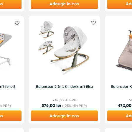
os
Adauga in cos
Ad
ft felio 2,
Balansoar 2 In 1 Kinderkraft Elsu
Balansoar K
P
749
,
00
lei PRP
6
576
,
00
lei
472
,
00
n PRP)
(-
23%
din PRP)
os
Adauga in cos
Ad