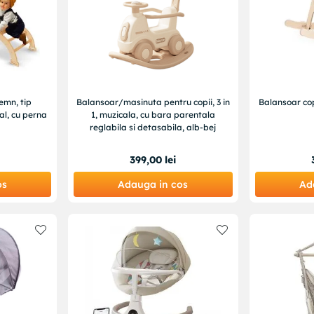
emn, tip
Balansoar/masinuta pentru copii, 3 in
Balansoar co
al, cu perna
1, muzicala, cu bara parentala
reglabila si detasabila, alb-bej
399
,
00
lei
os
Adauga in cos
Ad