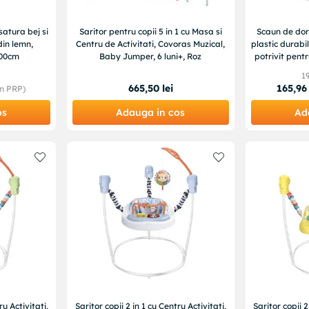
atura bej si
Saritor pentru copii 5 in 1 cu Masa si
Scaun de dor
in lemn,
Centru de Activitati, Covoras Muzical,
plastic durab
100cm
Baby Jumper, 6 luni+, Roz
potrivit pent
1
665
,
50
lei
165
,
96
n PRP)
os
Adauga in cos
Ad
ru Activitati,
Saritor copii 2 in 1 cu Centru Activitati,
Saritor copii 2