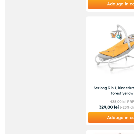
Adauga in c
Sezlong 3 in 1, kinderkra
forest yellow
428
,
00
lei PR
329
,
00
lei
(-
23%
di
Adauga in c