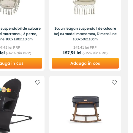
 suspendabil de culoare
Scaun leagan suspendat de culoare
el macrameu, 2 perne,
bej cu model macrameu, Dimensiune
ne 100x130x110 cm
100x50x110cm
07
,
45
lei PRP
243
,
41
lei PRP
lei
157
,
51
lei
(-
42%
din PRP)
(-
35%
din PRP)
auga in cos
Adauga in cos