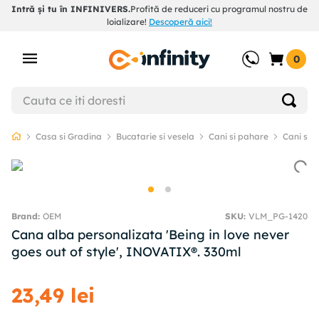
Intră și tu în INFINIVERS.
Profită de reduceri cu programul nostru de
loializare!
Descoperă aici!
0
Casa si Gradina
Bucatarie si vesela
Cani si pahare
Cani si c
OEM
SKU
:
VLM_PG-1420
Cana alba personalizata 'Being in love never
goes out of style', INOVATIX®. 330ml
23
,
49
lei