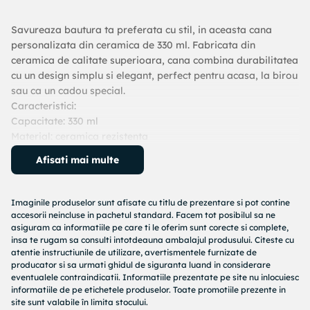
Savureaza bautura ta preferata cu stil, in aceasta cana
personalizata din ceramica de 330 ml. Fabricata din
ceramica de calitate superioara, cana combina durabilitatea
cu un design simplu si elegant, perfect pentru acasa, la birou
sau ca un cadou special.
Caracteristici:
Capacitate: 330 ml
Material: ceramica rezistenta
Suprafata lucioasa, ideala pentru personalizare (print
Afisati mai multe
digital, sublimare etc.)
Compatibila cu cuptorul cu microunde si masina de spalat
vase
Imaginile produselor sunt afisate cu titlu de prezentare si pot contine
Forma clasica, ergonomica, cu maner confortabil
accesorii neincluse in pachetul standard. Facem tot posibilul sa ne
Utilizare recomandata: Perfecta pentru cafea, ceai, ciocolata
asiguram ca informatiile pe care ti le oferim sunt corecte si complete,
insa te rugam sa consulti intotdeauna ambalajul produsului. Citeste cu
calda sau orice alta bautura preferata. Se poate personaliza
atentie instructiunile de utilizare, avertismentele furnizate de
cu logo, text, grafica sau fotografie, fiind ideala pentru
producator si sa urmati ghidul de siguranta luand in considerare
cadouri, promovare brand, evenimente speciale sau
eventualele contraindicatii. Informatiile prezentate pe site nu inlocuiesc
suveniruri.
informatiile de pe etichetele produselor. Toate promotiile prezente in
site sunt valabile în limita stocului.