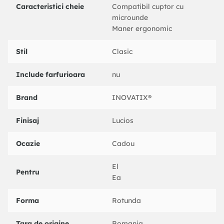
Caracteristici cheie
Compatibil cuptor cu
microunde
Maner ergonomic
Stil
Clasic
Include farfurioara
nu
Brand
INOVATIX®
Finisaj
Lucios
Ocazie
Cadou
El
Pentru
Ea
Forma
Rotunda
Tara de origine
Romania