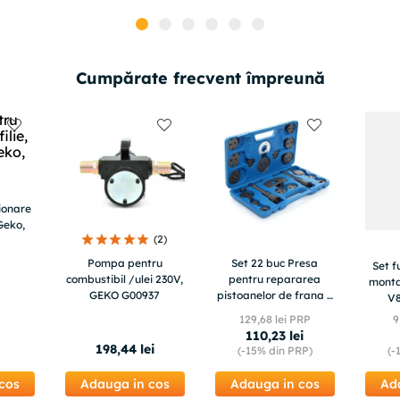
Cumpărate frecvent împreună
ionare
 Geko,
(
2
)
Pompa pentru
Set 22 buc Presa
Set f
combustibil /ulei 230V,
pentru repararea
montare 
GEKO G00937
pistoanelor de frana +
V8
valiza, TA1089
129
,
68
lei PRP
9
110
,
23
lei
i
198
,
44
lei
(-
15%
din PRP)
(-
cos
Adauga in cos
Adauga in cos
Ad