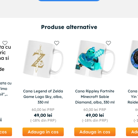
Produse alternative
zata cu
 Fimo
Cana Legend of Zelda
Cana Rippley Fortnite
Cana
il",
Game Logo Sky, alba,
Minecraft Sabie
Yin
e
330 ml
Diamond, alba, 330 ml
Raide
60
,
00
lei PRP
60
,
00
lei PRP
6
49
,
00
lei
49
,
00
lei
ei
(-
18%
din PRP)
(-
18%
din PRP)
(-
cos
Adauga in cos
Adauga in cos
Ad