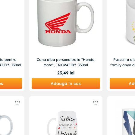
ta pentru
Cana alba personalizata "Honda
Pusculita al
VATIX®. 330ml
Moto'", INOVATIX®. 330ml
family anya 
23
,
49
lei
os
Adauga in cos
Ad