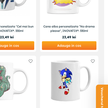
sonalizata "Cel mai bun
Cana alba personalizata "No drama
INOVATIX®. 330ml
please", INOVATIX®. 330ml
23
,
49
lei
23
,
49
lei
auga in cos
Adauga in cos