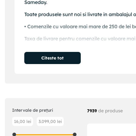
Sameday.
Toate produsele sunt noi si livrate in ambalajul o
• Comenzile cu valoare mai mare de 250 de lei be
Taxa de livrare pentru comenzile cu valoare mai m
Valoarea totala a transportului va fi afisata in
Citeste tot
Intervale de prețuri
de produse
7939
16,00 lei
3.099,00 lei