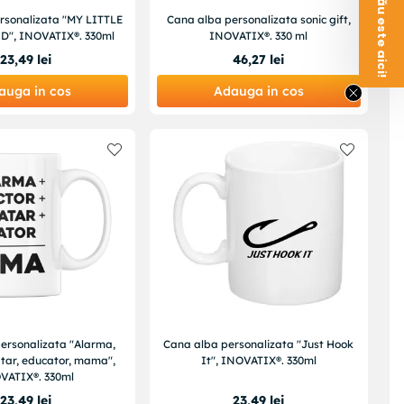
Voucherul tău este aici!
rsonalizata "MY LITTLE
Cana alba personalizata sonic gift,
D", INOVATIX®. 330ml
INOVATIX®. 330 ml
23
,
49
lei
46
,
27
lei
auga in cos
Adauga in cos
ersonalizata "Alarma,
Cana alba personalizata "Just Hook
atar, educator, mama",
It", INOVATIX®. 330ml
VATIX®. 330ml
23
,
49
lei
23
,
49
lei