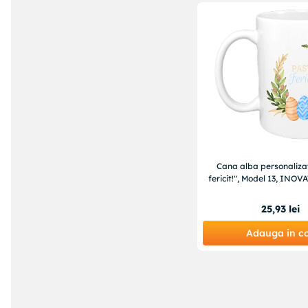
Cana alba personaliza
fericit!", Model 13, INOV
25
,
93
lei
Adauga in c