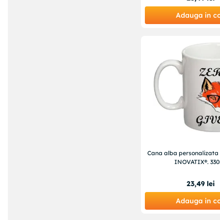
Adauga in c
Cana alba personalizata "
INOVATIX®. 330
23
,
49
lei
Adauga in c