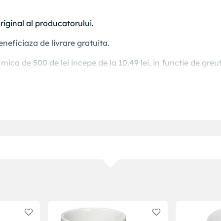
riginal al producatorului.
neficiaza de livrare gratuita.
ica de 500 de lei incepe de la 10.49 lei, in functie de greu
 cosul de cumparaturi inainte de plasarea comenzii.