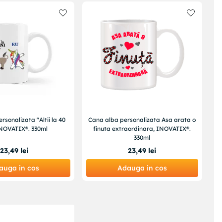
rsonalizata "Altii la 40
Cana alba personalizata Asa arata o
INOVATIX®. 330ml
finuta extraordinara, INOVATIX®.
330ml
23
,
49
lei
23
,
49
lei
auga in cos
Adauga in cos