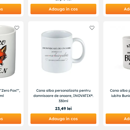
os
Adauga in cos
Ad
Zero Fox!'",
Cana alba personalizata pentru
Cana alba 
ml
domnisoare de onoare, INOVATIX®.
iubita Bun
330ml
23
,
49
lei
os
Adauga in cos
Ad