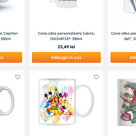
ta Capitan
Cana alba personalizata Iubire,
Cana alba per
 330ml
INOVATIX®. 330ml
Sef", 
23
,
49
lei
os
Adauga in cos
Ad