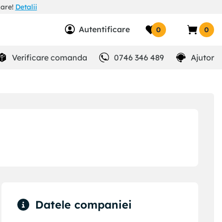
zare!
Detalii
Autentificare
0
0
Verificare comanda
0746 346 489
Ajutor
Datele companiei