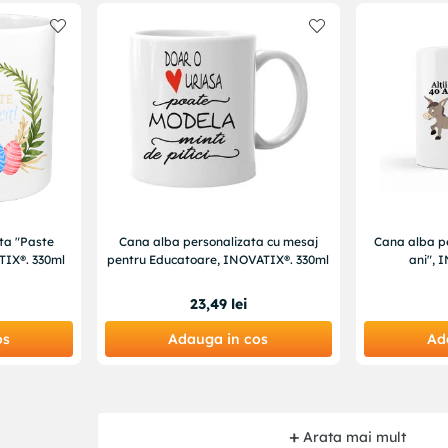
ta "Paste
Cana alba personalizata cu mesaj
Cana alba pe
ATIX®. 330ml
pentru Educatoare, INOVATIX®. 330ml
ani", 
23
,
49
lei
os
Adauga in cos
Ad
Arata mai mult