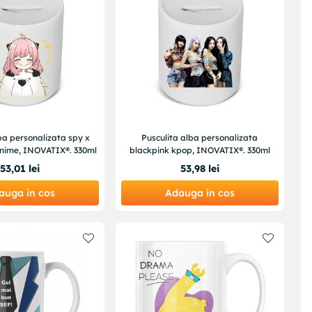
ba personalizata spy x
Pusculita alba personalizata
anime, INOVATIX®. 330ml
blackpink kpop, INOVATIX®. 330ml
53
,
01
lei
53
,
98
lei
auga in cos
Adauga in cos