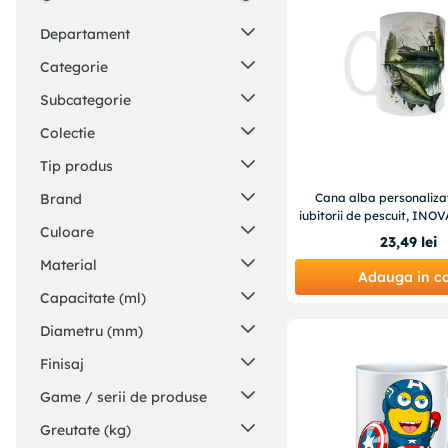
Departament
Casa si Gradina
Categorie
Carti si Birotica
Bucatarie si vesela
Subcategorie
Birotica
Cani si pahare
Colectie
Accesorii de birou
Cani si cesti
Tip produs
Pusculite
Cana
Brand
Cana alba personaliza
iubitorii de pescuit, INO
INOVATIX
Culoare
23
,
49
lei
OEM
Alb
Material
INOVATIX®
Adauga in c
Negru
Disney
Ceramica
Capacitate (ml)
Gri
Betaprint
Portelan
Rosu
330
Diametru (mm)
Zokura
Sticla
Albastru
350
Lemn
82
Finisaj
Verde
320
83
Galben
375
Mat
Game / serii de produse
80
Portocaliu
300
Lucios
90
INOVATIX
Greutate (kg)
Roz
Satinat