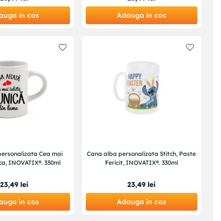
auga in cos
Adauga in cos
personalizata Cea mai
Cana alba personalizata Stitch, Paste
ica, INOVATIX®. 330ml
Fericit, INOVATIX®. 330ml
23
,
49
lei
23
,
49
lei
auga in cos
Adauga in cos