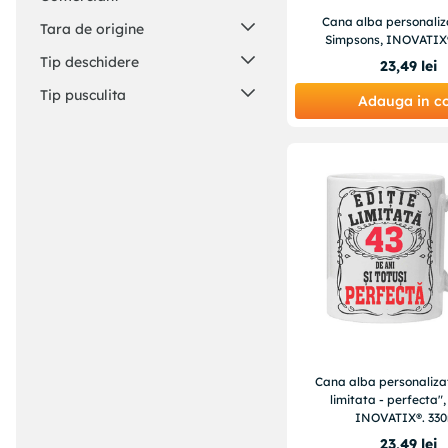
Valentine's Day
Cana alba personaliz
S.C. VLM URGENT FOOD
Halloween
Tara de origine
Simpsons, INOVATIX®
DELIVERY S.R.L.
Romania
Tip deschidere
23
,
49
lei
Dop detasabil (reutilizabila)
Tip pusculita
Adauga in c
Decorativa / Figurina
Personalizabila
Cana alba personalizat
limitata - perfecta",
INOVATIX®. 330
23
,
49
lei