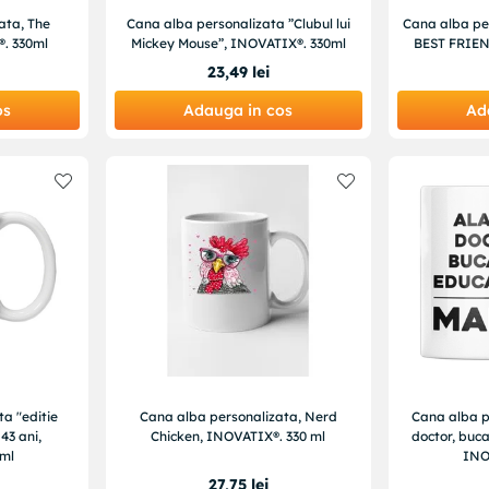
ata, The
Cana alba personalizata ”Clubul lui
Cana alba pe
. 330ml
Mickey Mouse”, INOVATIX®. 330ml
BEST FRIEN
23
,
49
lei
os
Adauga in cos
Ad
a "editie
Cana alba personalizata, Nerd
Cana alba p
 43 ani,
Chicken, INOVATIX®. 330 ml
doctor, buc
ml
INO
27
,
75
lei