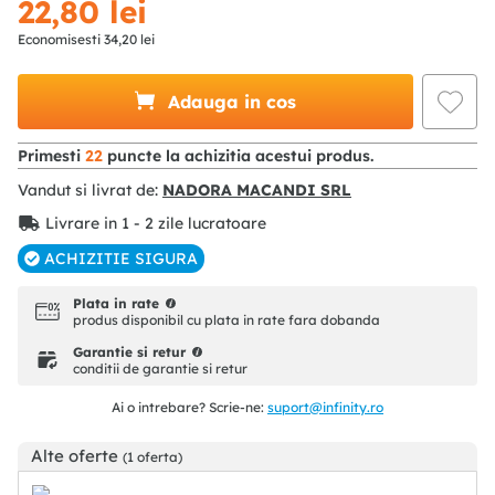
22
,
80
lei
Economisesti
34
,
20
lei
Adauga in cos
Primesti
22
puncte la achizitia acestui produs.
Vandut si livrat de:
NADORA MACANDI SRL
Livrare in 1 - 2 zile lucratoare
ACHIZITIE SIGURA
Plata in rate
produs disponibil cu plata in rate fara dobanda
Garantie si retur
conditii de garantie si retur
Ai o intrebare? Scrie-ne:
suport@infinity.ro
Alte oferte
(1 oferta)