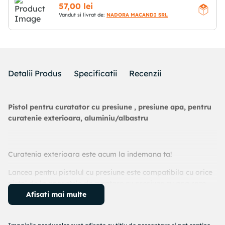
57
,
00
lei
Vandut si livrat de:
NADORA MACANDI SRL
Detalii Produs
Specificatii
Recenzii
Pistol pentru curatator cu presiune , presiune apa, pentru
curatenie exterioara, aluminiu/albastru
Curatenia exterioara este acum la indemana ta!
Lancea pentru pistolul cu presiune este compatibila cu orice
pistol de la aparatele de curatare cu presiune cu apa rece.
Afisati mai multe
In varf are mufa rapida ce usureaza conectarea duzelor de
jet de apa.