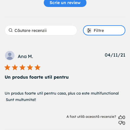
Scrie un review
Filtre
Pu
04/11/21
Ana M.
d
Un produs foarte util pentru
read more about review content Un produs foarte util
Un produs foarte util pentru casa, plus ca este multifunctional

pentru casa,
 Sunt multumita!!
A fost utilă această recenzie?
0
0