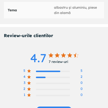
albastru și aluminiu, piese
Tema
din alamă
Review-urile clientilor
4.7
4.7 out of 5 stars 7 total reviews
7 review-uri
5
5
4
2
3
0
2
0
1
0