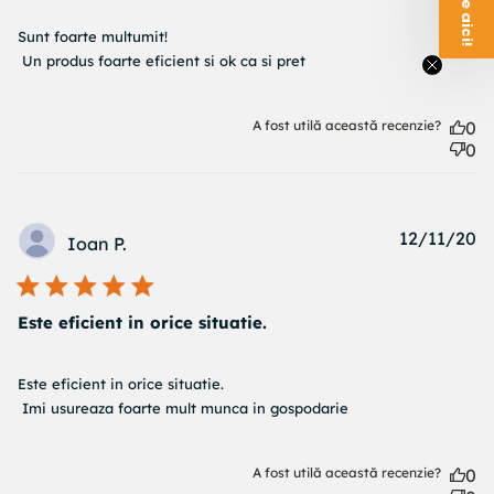
read more about review content Sunt foarte multumit!
Sunt foarte multumit!

Un produs
 Un produs foarte eficient si ok ca si pret
A fost utilă această recenzie?
0
0
Pu
12/11/20
Ioan P.
d
Este eficient in orice situatie.
read more about review content Este eficient in orice
Este eficient in orice situatie.

situatie.
 Imi usureaza foarte mult munca in gospodarie
A fost utilă această recenzie?
0