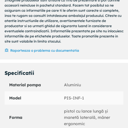
Imaginile produselor sunt afisate cu titlu de prezentare si pot contine
Poti indeparta cu usurinta mucegaiul de pe suprafetele din
accesorii neincluse in pachetul standard. Facem tot posibilul sa ne
lemn, beton, aluminiu, etc. De asemenea, poti curata foarte
asiguram ca informatiile pe care ti le oferim sunt corecte si complete,
usor cararile din curtea ta, indepartand frunzele sau alte
insa te rugam sa consulti intotdeauna ambalajul produsului. Citeste cu
atentie instructiunile de utilizare, avertismentele furnizate de
impuritati nedorite.
producator si sa urmati ghidul de siguranta luand in considerare
eventualele contraindicatii. Informatiile prezentate pe site nu inlocuiesc
Atentie! Aceasta lance nu contine si duza.
informatiile de pe etichetele produselor. Toate promotiile prezente in
site sunt valabile în limita stocului.
Aceasta trebuie achizitionata separat in functie de tipul de
jet de apa si de aparatul folosit.
Raporteaza o problema cu documentatia
Puterea apei este acum in mainile tale!
Specificatii
Material pompa
Aluminiu
Model
PIS-INF-1
pistol cu lance lungă și
Forma
manetă laterală, mâner
ergonomic