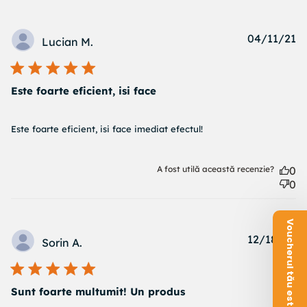
Pu
04/11/21
Lucian M.
d
Este foarte eficient, isi face
read more about review content Este foarte eficient, isi
Este foarte eficient, isi face imediat efectul!
face
A fost utilă această recenzie?
0
0
Voucherul tău este aici!
Pu
12/18/20
Sorin A.
d
Sunt foarte multumit! Un produs