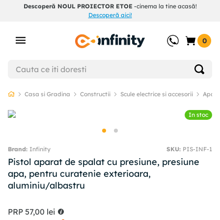
Descoperă NOUL PROIECTOR ETOE
-cinema la tine acasă!
Descoperă aici!
0
Casa si Gradina
Constructii
Scule electrice si accesorii
Apara
In stoc
Infinity
SKU
:
PIS-INF-1
Pistol aparat de spalat cu presiune, presiune
apa, pentru curatenie exterioara,
aluminiu/albastru
PRP
57
,
00
lei