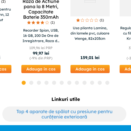
(
2
)
 pentru
mn, 12
ut
(
1
)
(
1
)
Usa plianta Lamina,
Regul
Recorder Spion, USB,
din lamele pvc, culoare
cu fi
16 GB, 200 De Ore de
Wenge, 82x203cm
Kr
Inregistrare, Raza de
mano
Actiune pana la 8
109
,
96
lei PRP
3
Metri, Capacitate
99
,
97
lei
Baterie 350mAh
i
159
,
01
lei
(-
9%
din PRP)
(-
cos
Adauga in cos
Adauga in cos
Ad
Linkuri utile
Top 4 aparate de spălat cu presiune pentru
curățenie exterioară