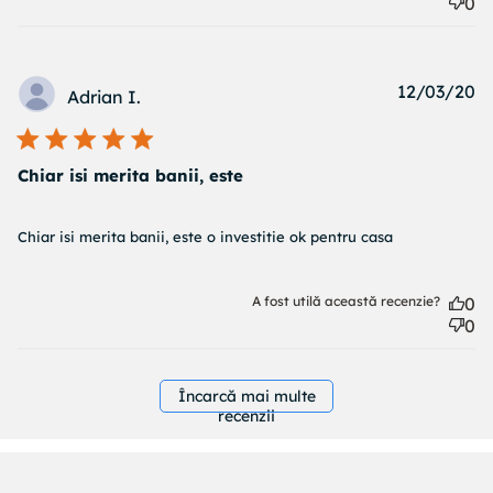
0
Pu
12/03/20
Adrian I.
d
Chiar isi merita banii, este
read more about review content Chiar isi merita banii,
Chiar isi merita banii, este o investitie ok pentru casa
este o
A fost utilă această recenzie?
0
0
Încarcă mai multe
recenzii