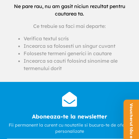
Ne pare rau, nu am gasit niciun rezultat pentru
cautarea ta.
Ce trebuie sa faci mai departe:
Verifica textul scris
Incearca sa folosesti un singur cuvant
Foloseste termeni generici in cautare
Incearca sa cauti folosind sinonime ale
termenului dorit
Voucherul tău este aici!
Aboneaza-te la newsletter
Fii permanent la curent cu noutatile si bucura-te de oferte
personalizate