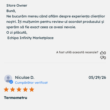
Comentariile proprietarului magazinului cu privire la
Store Owner
Recenzii de Store Owner pe Tue Jun 02 2026
Bună,

Ne bucurăm mereu când aflăm despre experiența clienților 
noștri. Îți mulțumim pentru review-ul acordat produsului și 
sperăm să fie exact ceea ce aveai nevoie.

O zi plăcută,

 Echipa Infinity Marketplace
A fost utilă această recenzie?
0
0
Pu
Niculae D.
05/29/26
d
Cumpărător verificat
Termometru