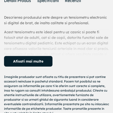
Detalii Produs
Specificatii
Recenzii
Descrierea produsului este despre un tensiometru electronic
si digital de brat, de inalta calitate si profesional.
Acest tensiometru este ideal pentru uz casnic si poate fi
folosit atat de adulti, cat si de copii, datorita functiei sale de
tensiometru digital pediatric. Este echipat cu un ecran digital
care afiseaza valorile tensiunii arteriale in mod clar si precis.
Tensiometrul este usor de utilizat si ofera rezultate rapide si
precise.
Afisati mai multe
Cu metoda sa oscilometrica, acest tensiometru electronic
masoara tensiunea arteriala intre 40mmHg (0KPa) -
Imaginile produselor sunt afisate cu titlu de prezentare si pot contine
280mmHg. Poate fi folosit intr-un interval de temperatura
accesorii neincluse in pachetul standard. Facem tot posibilul sa ne
cuprins intre -20C si 55C, ceea ce il face potrivit pentru
asiguram ca informatiile pe care ti le oferim sunt corecte si complete,
insa te rugam sa consulti intotdeauna ambalajul produsului. Citeste cu
utilizare in diverse medii.
atentie instructiunile de utilizare, avertismentele furnizate de
producator si sa urmati ghidul de siguranta luand in considerare
Tensiometrul este fabricat din plastic ABS de inalta calitate,
eventualele contraindicatii. Informatiile prezentate pe site nu inlocuiesc
care asigura rezistenta si durabilitate pe termen lung.
informatiile de pe etichetele produselor. Toate promotiile prezente in
Designul sau alb elegant si compact il face usor de