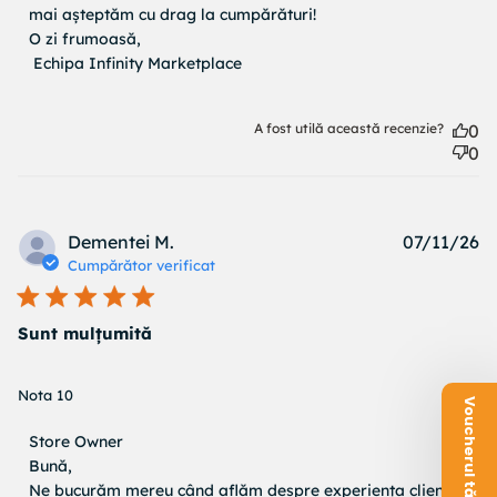
mai așteptăm cu drag la cumpărături!

O zi frumoasă,

 Echipa Infinity Marketplace
A fost utilă această recenzie?
0
0
Pu
Dementei M.
07/11/26
d
Cumpărător verificat
Sunt mulțumită
read more about review content
Nota 10
Voucherul tău este aici!
Comentariile proprietarului magazinului cu privire la
Store Owner
Recenzii de Store Owner pe Mon Jul 13 2026
Bună,

Ne bucurăm mereu când aflăm despre experiența clienților 