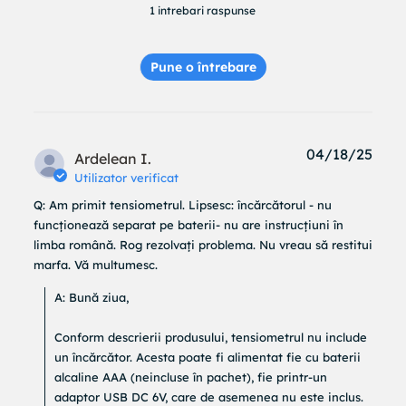
1 intrebari raspunse
Pune o întrebare
04/18/25
Ardelean I.
Utilizator verificat
Q: Am primit tensiometrul. Lipsesc: încărcătorul - nu 
funcționează separat pe baterii- nu are instrucțiuni în 
limba română. Rog rezolvați problema. Nu vreau să restitui 
marfa. Vă multumesc.
A: Bună ziua,

Conform descrierii produsului, tensiometrul nu include 
un încărcător. Acesta poate fi alimentat fie cu baterii 
alcaline AAA (neincluse în pachet), fie printr-un 
adaptor USB DC 6V, care de asemenea nu este inclus.
