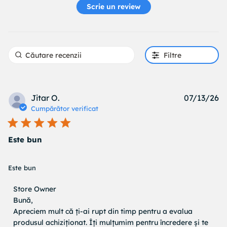
Scrie un review
Filtre
Pu
Jitar O.
07/13/26
d
Cumpărător verificat
Este bun
read more about review content
Este bun
Comentariile proprietarului magazinului cu privire la
Store Owner
Recenzii de Store Owner pe Tue Jul 14 2026
Bună,

Apreciem mult că ți-ai rupt din timp pentru a evalua 
produsul achiziționat. Îți mulțumim pentru încredere și te 