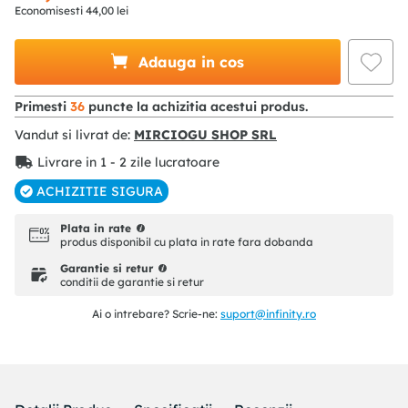
Economisesti
44
,
00
lei
Adauga in cos
Primesti
36
puncte la achizitia acestui produs.
Vandut si livrat de:
MIRCIOGU SHOP SRL
Livrare in 1 - 2 zile lucratoare
ACHIZITIE SIGURA
Plata in rate
produs disponibil cu plata in rate fara dobanda
Garantie si retur
conditii de garantie si retur
Ai o intrebare? Scrie-ne:
suport@infinity.ro