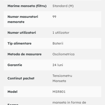
Metoda de masurare: Metoda oscilometrica
Marime manseta (filtru)
Standard (M)
Temperatura de pastrare: -20 - 55 grade
Numar masuratori
99
Acuratete presiune: 0.4 kPa ( 3 mmHg)
memorate
Baterii necesare: Baterie alcalin? AAA de 4 buc sau adaptor
Numar utilizatori
1 utilizator
USB DC 6V (nu este inclus)
Greutate produs (g): 223
Tip alimentare
Baterii
Inaltime produs (mm): 70
Metoda de masurare
Oscilometrica
Producator: MRG
Garantie
24 luni
Produs: Tensiometru electronic
Latime produs (mm): 105
Tensiometru
Continut pachet
Manseta
Model: MSR801
Model
MSR801
Lungime produs (mm): 125
Material: ABS
manseta in forma de