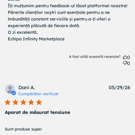
Îți mulțumim pentru feedback-ul lăsat platformei noastre! 
Părerile clienților noștri sunt esențiale pentru a ne 
îmbunătăți constant serviciile și pentru a-ți oferi o 
experiență plăcută de fiecare dată.

O zi excelentă, 

Echipa Infinity Marketplace
A fost utilă această recenzie?
0
0
Pu
Dani A.
05/29/26
d
Cumpărător verificat
Aparat de măsurat tensiune
read more about review content
Sunt produse super