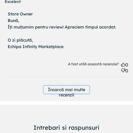
read more about review content
Excelent
Comentariile proprietarului magazinului cu privire la
Store Owner
Recenzii de Store Owner pe Tue Jun 02 2026
Bună, 

Îți mulțumim pentru review! Apreciem timpul acordat.

O zi plăcută, 

Echipa Infinity Marketplace
A fost utilă această recenzie?
0
0
Încarcă mai multe
recenzii
Intrebari si raspunsuri