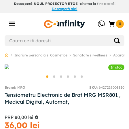
Descoperă NOUL PROIECTOR ETOE
-cinema la tine acasă!
Descoperă aici!
0
Ingrijire personala si Cosmetice
Sanatate si wellness
Aparate 
In stoc
MRG
SKU
:
6427219008810
Tensiometru Electronic de Brat MRG MSR801 ,
Medical Digital, Automat,
PRP
80
,
00
lei
36
,
00
lei