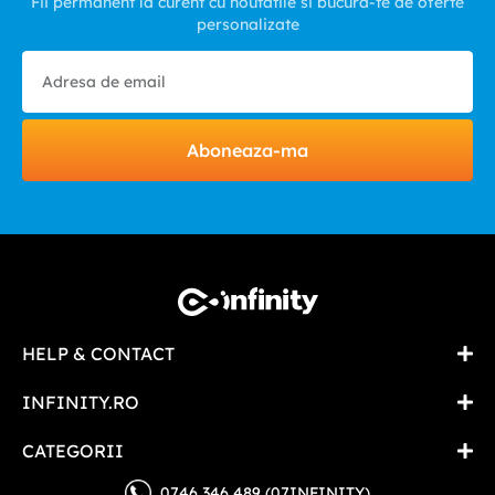
Fii permanent la curent cu noutatile si bucura-te de oferte
personalizate
Aboneaza-ma
HELP & CONTACT
INFINITY.RO
CATEGORII
0746 346 489 (07INFINITY)