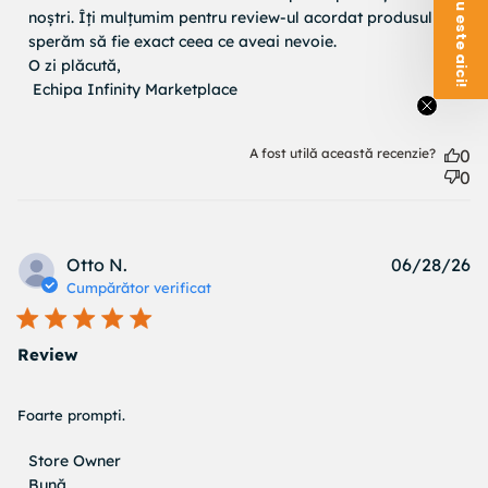
noștri. Îți mulțumim pentru review-ul acordat produsului și 
sperăm să fie exact ceea ce aveai nevoie.

O zi plăcută,

 Echipa Infinity Marketplace
A fost utilă această recenzie?
0
0
Pu
Otto N.
06/28/26
d
Cumpărător verificat
Review
read more about review content
Foarte prompti.
Comentariile proprietarului magazinului cu privire la
Store Owner
Recenzii de Store Owner pe Mon Jun 29 2026
Bună,
