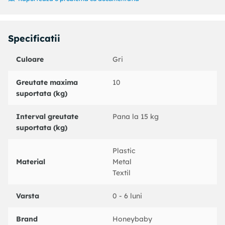
79x22x22cm, asigura economisirea spatiului si
faciliteaza transportul in orice calatorie sau vizita.
Cu Tarc Patut cu Fereastra Gri, transformi fiecare zi
intr-o aventura sigura si fericita pentru copilul tau!
Specificatii
Culoare
Gri
Greutate maxima
10
suportata (kg)
Interval greutate
Pana la 15 kg
suportata (kg)
Plastic
Material
Metal
Textil
Varsta
0 - 6 luni
Brand
Honeybaby