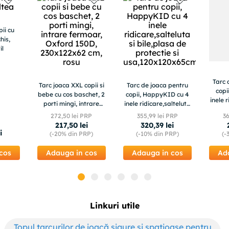
pii cu
chis,
il
Tarc 
Tarc joaca XXL copii si
Tarc de joaca pentru
copi
bebe cu cos baschet, 2
copii, HappyKID cu 4
inele 
porti mingi, intrare
inele ridicare,salteluta
prot
fermoar, Oxford 150D,
si bile,plasa de
272
,
50
lei PRP
355
,
99
lei PRP
3
ferm
230x122x62 cm, rosu
protectie si
217
,
50
lei
320
,
39
lei
12
usa,120x120x65cm
i
(-
20%
din PRP)
(-
10%
din PRP)
(-
cos
Adauga in cos
Adauga in cos
Ad
Linkuri utile
Topul tarcurilor de joacă sigure și spațioase pentru