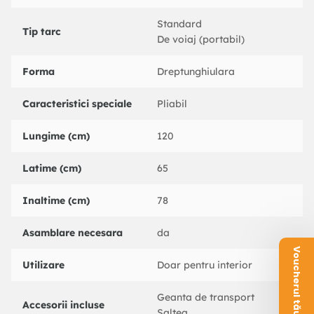
Standard
Tip tarc
De voiaj (portabil)
Forma
Dreptunghiulara
Caracteristici speciale
Pliabil
Lungime (cm)
120
Latime (cm)
65
Inaltime (cm)
78
Asamblare necesara
da
Voucherul tău este aici!
Utilizare
Doar pentru interior
Geanta de transport
Accesorii incluse
Saltea