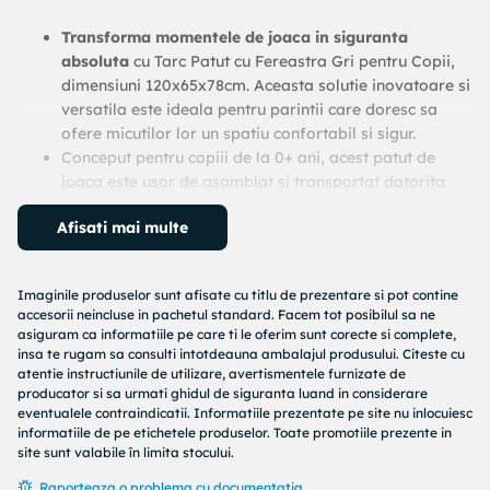
Transforma momentele de joaca in siguranta
absoluta
cu Tarc Patut cu Fereastra Gri pentru Copii,
dimensiuni 120x65x78cm. Aceasta solutie inovatoare si
versatila este ideala pentru parintii care doresc sa
ofere micutilor lor un spatiu confortabil si sigur.
Conceput pentru copiii de la 0+ ani, acest patut de
joaca este usor de asamblat si transportat datorita
mecanismului sau simplu de pliere. Materialul textil
Afisati mai multe
poate fi usor indepartat si spalat, asigurand un mediu
curat si igienic pentru micutul tau.
Fereastra cu fermoar
adauga un plus de
Imaginile produselor sunt afisate cu titlu de prezentare si pot contine
functionalitate, permitand accesul usor si rapid, in
accesorii neincluse in pachetul standard. Facem tot posibilul sa ne
timp ce designul sau prietenos unisex si culoarea gri se
asiguram ca informatiile pe care ti le oferim sunt corecte si complete,
integreaza perfect in orice decor.
insa te rugam sa consulti intotdeauna ambalajul produsului. Citeste cu
Realizat conform standardului european EN716, acest
atentie instructiunile de utilizare, avertismentele furnizate de
producator si sa urmati ghidul de siguranta luand in considerare
patut de joaca promite nu doar confort, ci si protectie,
eventualele contraindicatii. Informatiile prezentate pe site nu inlocuiesc
oferind un plus de incredere si liniste sufleteasca
informatiile de pe etichetele produselor. Toate promotiile prezente in
parintilor grijulii.
site sunt valabile în limita stocului.
Pachetul sau compact, cu dimensiuni de doar
Raporteaza o problema cu documentatia