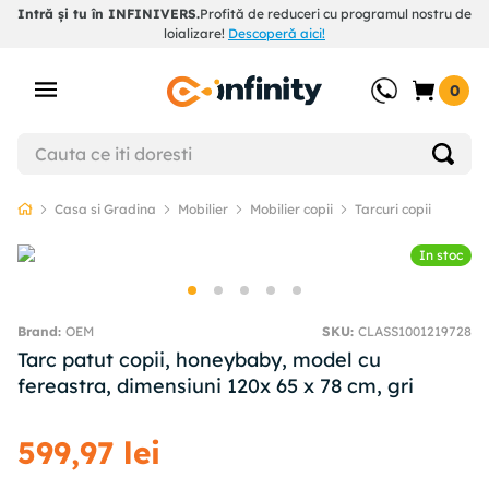
Intră și tu în INFINIVERS.
Profită de reduceri cu programul nostru de
loializare!
Descoperă aici!
0
Casa si Gradina
Mobilier
Mobilier copii
Tarcuri copii
In stoc
OEM
SKU
:
CLASS1001219728
Tarc patut copii, honeybaby, model cu
fereastra, dimensiuni 120x 65 x 78 cm, gri
599
,
97
lei