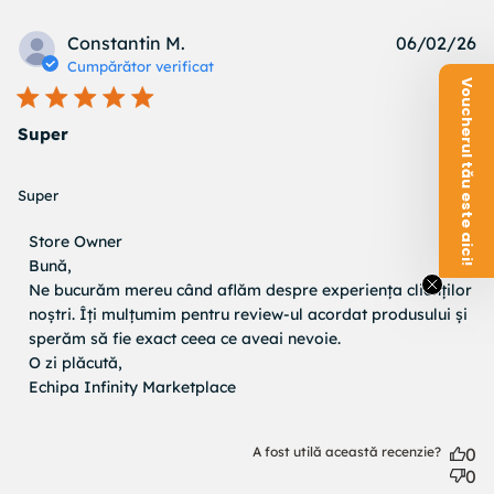
Pu
Constantin M.
06/02/26
d
Cumpărător verificat
Voucherul tău este aici!
Super
read more about review content
Super
Comentariile proprietarului magazinului cu privire la
Store Owner
Recenzii de Store Owner pe Wed Jun 03 2026
Bună,

Ne bucurăm mereu când aflăm despre experiența clienților 
noștri. Îți mulțumim pentru review-ul acordat produsului și 
sperăm să fie exact ceea ce aveai nevoie.

O zi plăcută,

Echipa Infinity Marketplace
A fost utilă această recenzie?
0
0