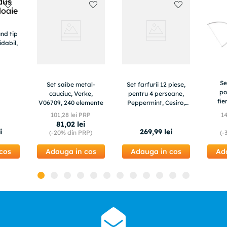
nd tip
idabil,
Se
Set saibe metal-
Set farfurii 12 piese,
po
cauciuc, Verke,
pentru 4 persoane,
fie
V06709, 240 elemente
Peppermint, Cesiro,
CRAFT
Turcoaz Mat cu puncte
101
,
28
lei PRP
1
98mm
negre
81
,
02
lei
i
269
,
99
lei
(-
20%
din PRP)
(-
cos
Adauga in cos
Adauga in cos
Ad