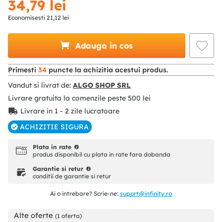
34
,
79
lei
Economisesti
21
,
12
lei
Adauga in cos
Primesti
34
puncte la achizitia acestui produs.
Vandut si livrat de:
ALGO SHOP SRL
Livrare gratuita la comenzile peste
500
lei
Livrare in 1 - 2 zile lucratoare
ACHIZITIE SIGURA
Plata in rate
produs disponibil cu plata in rate fara dobanda
Garantie si retur
conditii de garantie si retur
Ai o intrebare? Scrie-ne:
suport@infinity.ro
Alte oferte
(1 oferta)