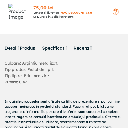
75
,
00
lei
Vandut si livrat de:
MAG DISCOUNT GSM
Livrare
in 3 zile lucratoare
Detalii Produs
Specificatii
Recenzii
Culoare: Argintiu metalizat.
Tip produs: Pistol de lipit.
Tip lipire: Prin incalzire.
Putere: 0 W.
Imaginile produselor sunt afisate cu titlu de prezentare si pot contine
accesorii neincluse in pachetul standard. Facem tot posibilul sa ne
asiguram ca informatiile pe care ti le oferim sunt corecte si complete,
insa te rugam sa consulti intotdeauna ambalajul produsului. Citeste cu
atentie instructiunile de utilizare, avertismentele furnizate de
producator si sa urmati ghidul de siguranta luand in considerare