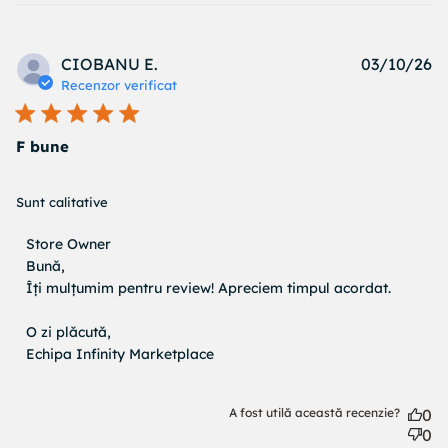
Pu
CIOBANU E.
03/10/26
d
Recenzor verificat
F bune
read more about review content
Sunt calitative
Comentariile proprietarului magazinului cu privire la
Store Owner
Recenzii de Store Owner pe Thu Mar 12 2026
Bună, 

Îți mulțumim pentru review! Apreciem timpul acordat.

O zi plăcută, 

Echipa Infinity Marketplace
A fost utilă această recenzie?
0
0