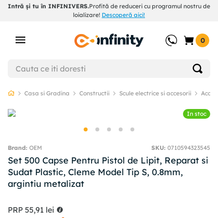
Intră și tu în INFINIVERS.
Profită de reduceri cu programul nostru de
loializare!
Descoperă aici!
0
Casa si Gradina
Constructii
Scule electrice si accesorii
Acceso
In stoc
OEM
SKU
:
0710594323545
Set 500 Capse Pentru Pistol de Lipit, Reparat si
Sudat Plastic, Cleme Model Tip S, 0.8mm,
argintiu metalizat
PRP
55
,
91
lei