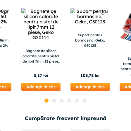
Suport pentru
0.8mm
bormasina, Geko,
ux 2%
G30123
Baghete de silicon
colorate pentru pistol
Se
de lipit 7mm 12 piese,
term
Geko G20114
pentru
i
5
,
17
lei
108
,
78
lei
cos
Adauga in cos
Adauga in cos
Ad
Cumpărate frecvent împreună