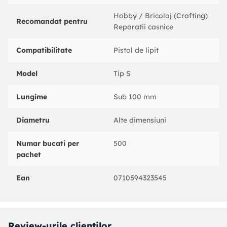
Hobby / Bricolaj (Crafting)
Recomandat pentru
Reparatii casnice
Compatibilitate
Pistol de lipit
Model
Tip S
Lungime
Sub 100 mm
Diametru
Alte dimensiuni
Numar bucati per
500
pachet
Ean
0710594323545
Review-urile clientilor