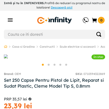
Intră și tu în INFINIVERS.
Profită de reduceri cu programul nostru de
loializare!
Descoperă aici!
0
Casa si Gradina
Constructii
Scule electrice si accesorii
Acceso
In stoc
OEM
SKU
:
0710594322869
Set 250 Capse Pentru Pistol de Lipit, Reparat si
Sudat Plastic, Cleme Model Tip S, 0.8mm
PRP
35
,
57
lei
23
,
39
lei