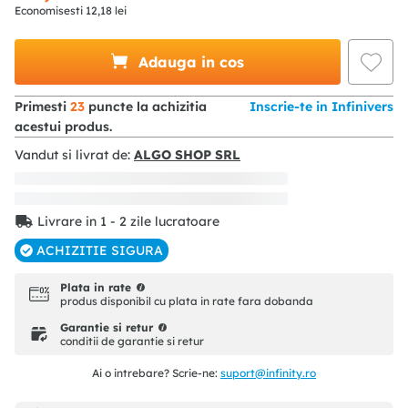
Economisesti
12
,
18
lei
Adauga in cos
Primesti
23
puncte la achizitia
Inscrie-te in Infinivers
acestui produs.
Vandut si livrat de:
ALGO SHOP SRL
Livrare in 1 - 2 zile lucratoare
ACHIZITIE SIGURA
Plata in rate
produs disponibil cu plata in rate fara dobanda
Garantie si retur
conditii de garantie si retur
Ai o intrebare? Scrie-ne:
suport@infinity.ro