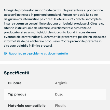
Utilizat pentru: Pistol de lipit.
Diametru: 0.8 mm.
Imaginile produselor sunt afisate cu titlu de prezentare si pot contine
Functii: Lucrari de lipire.
accesorii neincluse in pachetul standard. Facem tot posibilul sa ne
Numar bucati/set: 250.
asiguram ca informatiile pe care ti le oferim sunt corecte si complete,
insa te rugam sa consulti intotdeauna ambalajul produsului. Citeste cu
Suprafata lucru: Plastic.
atentie instructiunile de utilizare, avertismentele furnizate de
producator si sa urmati ghidul de siguranta luand in considerare
eventualele contraindicatii. Informatiile prezentate pe site nu inlocuiesc
informatiile de pe etichetele produselor. Toate promotiile prezente in
site sunt valabile în limita stocului.
Raporteaza o problema cu documentatia
Specificatii
Culoare
Argintiu
Tip produs
Duza
Materiale compatibile
Plastic