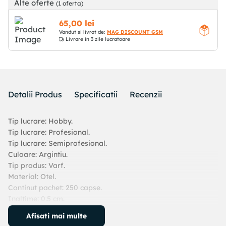
Alte oferte
(1 oferta)
65
,
00
lei
Vandut si livrat de:
MAG DISCOUNT GSM
Livrare
in 3 zile lucratoare
Detalii Produs
Specificatii
Recenzii
Tip lucrare: Hobby.
Tip lucrare: Profesional.
Tip lucrare: Semiprofesional.
Culoare: Argintiu.
Tip produs: Varf.
Material: Otel.
Continut pachet: 250 capse.
Inaltime: 0.5 cm.
Latime: 1.7 mm.
Afisati mai multe
Lungime: 1.5 cm.