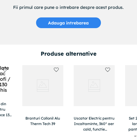
Fii primul care pune o intrebare despre acest produs.
Adauga intrebarea
Produse alternative
 din
tru
ace 130
Branturi Collonil Alu
Uscator Electric pentru
Set 
is
Therm Tech 39
Incaltaminte, 360° aer
lar
cald, functie
panto
antibacteriana 99%,
marim
9