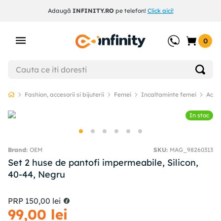
Adaugă
INFINITY.RO
pe telefon!
Click aici!
0
Fashion, accesorii si bijuterii
Femei
Incaltaminte femei
Acces
In stoc
OEM
SKU
:
MAG_98260313
Set 2 huse de pantofi impermeabile, Silicon,
40-44, Negru
PRP
150
,
00
lei
99
,
00
lei