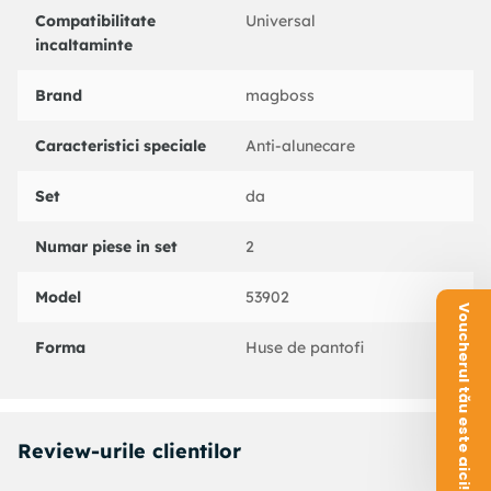
Compatibilitate
Universal
incaltaminte
Brand
magboss
Caracteristici speciale
Anti-alunecare
Set
da
Numar piese in set
2
Model
53902
Voucherul tău este aici!
Forma
Huse de pantofi
Review-urile clientilor