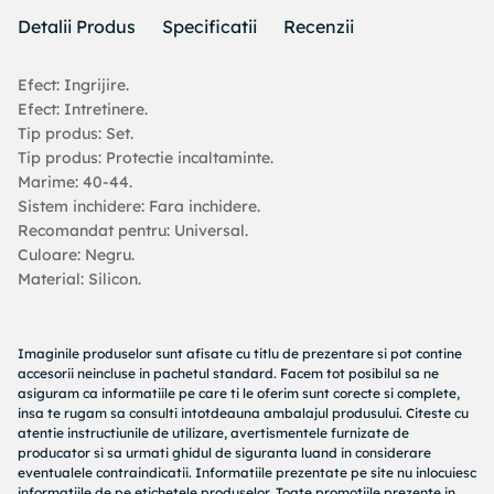
Detalii Produs
Specificatii
Recenzii
Efect: Ingrijire.
Efect: Intretinere.
Tip produs: Set.
Tip produs: Protectie incaltaminte.
Marime: 40-44.
Sistem inchidere: Fara inchidere.
Recomandat pentru: Universal.
Culoare: Negru.
Material: Silicon.
Imaginile produselor sunt afisate cu titlu de prezentare si pot contine
accesorii neincluse in pachetul standard. Facem tot posibilul sa ne
asiguram ca informatiile pe care ti le oferim sunt corecte si complete,
insa te rugam sa consulti intotdeauna ambalajul produsului. Citeste cu
atentie instructiunile de utilizare, avertismentele furnizate de
producator si sa urmati ghidul de siguranta luand in considerare
eventualele contraindicatii. Informatiile prezentate pe site nu inlocuiesc
informatiile de pe etichetele produselor. Toate promotiile prezente in