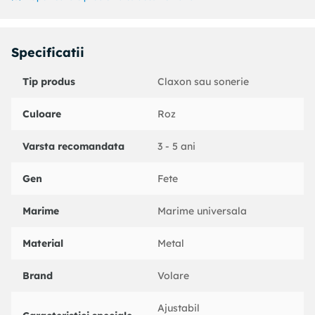
Potrivire universala, ideala pentru copii de la 3 ani in
sus.
Aceasta sonerie LOL Surprise nu doar ca adauga un element
Specificatii
de distractie si stil bicicletei copilului tau, dar si contribuie la
siguranta sa in timp ce se bucura de plimbarile pe doua roti.
Tip produs
Claxon sau sonerie
Culoare
Roz
Varsta recomandata
3 - 5 ani
Gen
Fete
Marime
Marime universala
Material
Metal
Brand
Volare
Ajustabil