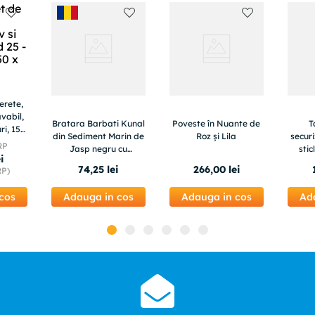
erete,
avabil,
Bratara Barbati Kunal
Poveste în Nuante de
T
ri, 150
din Sediment Marin de
Roz și Lila
secur
RP
Jasp negru cu
stic
ei
accesorii din Cupru
multic
74
,
25
lei
266
,
00
lei
RP)
aurit
cos
Adauga in cos
Adauga in cos
Ad