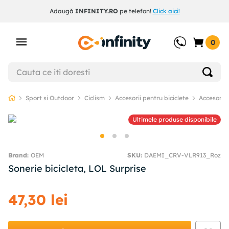
Adaugă
INFINITY.RO
pe telefon!
Click aici!
0
Sport si Outdoor
Ciclism
Accesorii pentru biciclete
Accesorii b
Ultimele produse disponibile
OEM
SKU
:
DAEMI_CRV-VLR913_Roz
Sonerie bicicleta, LOL Surprise
47
,
30
lei