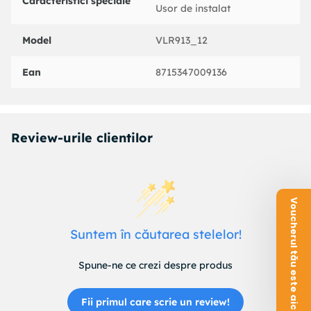
Caracteristici speciale
Usor de instalat
Model
VLR913_12
Ean
8715347009136
Review-urile clientilor
Voucherul tău este aici!
Suntem în căutarea stelelor!
Spune-ne ce crezi despre produs
Fii primul care scrie un review!