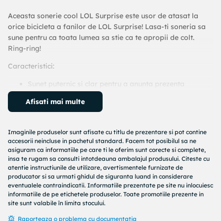
Aceasta sonerie cool LOL Surprise este usor de atasat la
orice bicicleta a fanilor de LOL Surprise! Lasa-ti soneria sa
sune pentru ca toata lumea sa stie ca te apropii de colt.
Ring-ring!
Caracteristici:
Sunet puternic si clar pentru a anunta prezenta
micutului tau pe drum.
Afisati mai multe
Contribuie la siguranta micului pilot in timpul
pedalatului.
Instalare simpla si rapida.
Imaginile produselor sunt afisate cu titlu de prezentare si pot contine
Se potriveste pe ghidonul majoritatii bicicletelor,
accesorii neincluse in pachetul standard. Facem tot posibilul sa ne
tricicletelor si trotinetelor.
asiguram ca informatiile pe care ti le oferim sunt corecte si complete,
insa te rugam sa consulti intotdeauna ambalajul produsului. Citeste cu
Beneficii:
atentie instructiunile de utilizare, avertismentele furnizate de
producator si sa urmati ghidul de siguranta luand in considerare
Ofera o avertizare sonora eficienta pentru ceilalti
eventualele contraindicatii. Informatiile prezentate pe site nu inlocuiesc
informatiile de pe etichetele produselor. Toate promotiile prezente in
participanti la trafic.
site sunt valabile în limita stocului.
Adauga un plus de stil si distractie bicicletei sau
trotinetei copilului tau.
Raporteaza o problema cu documentatia