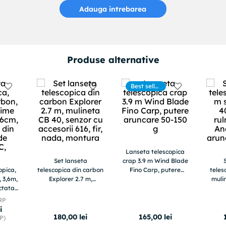
Adauga intrebarea
Produse alternative
Best seller
s
Lanseta telescopica
Set lanseta
crap 3.9 m Wind Blade
opica,
telescopica din carbon
Fino Carp, putere
teles
, 3,6m,
Explorer 2.7 m,
aruncare 50-150 g
muli
ctata
mulineta CB 40, senzor
rulme
le din
cu accesorii 616, fir,
puter
RP
u, SiC,
nada, montura
i
180
,
00
lei
165
,
00
lei
P)