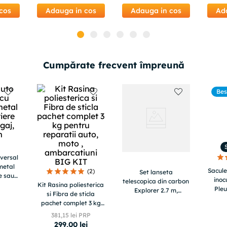
cos
Adauga in cos
Adauga in cos
Ad
Cumpărate frecvent împreună
Bes
versal
 metal
Sacule
(
2
)
Set lanseta
e sau
inoc
telescopica din carbon
a 10m
Kit Rasina poliesterica
Pleu
Explorer 2.7 m,
si Fibra de sticla
mulineta CB 40, senzor
pachet complet 3 kg
cu accesorii 616, fir,
pentru reparatii auto,
381
,
15
lei PRP
nada, montura
moto , ambarcatiuni
299
,
00
lei