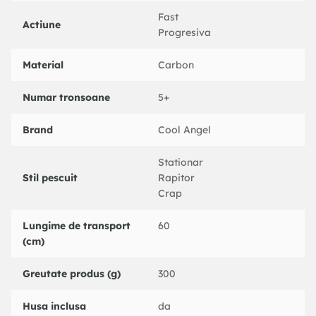
Fast
Raport de recuperare: 5,2:1;
Actiune
Progresiva
Greutate:
Material
Carbon
- Lanseta 3 m - 300 g;
- Mulinetă - 300 g;
Numar tronsoane
5+
Brand
Cool Angel
Stationar
Stil pescuit
Rapitor
Crap
Lungime de transport
60
(cm)
Greutate produs (g)
300
Husa inclusa
da