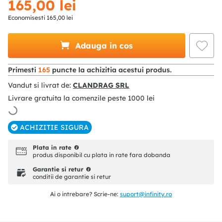
165
,
00
lei
Economisesti
165
,
00
lei
Adauga in cos
Primesti
165
puncte la achizitia acestui produs.
Vandut si livrat de:
CLANDRAG SRL
Livrare gratuita la comenzile peste
1000
lei
ACHIZITIE SIGURA
Plata in rate
produs disponibil cu plata in rate fara dobanda
Garantie si retur
conditii de garantie si retur
Ai o intrebare? Scrie-ne:
suport@infinity.ro