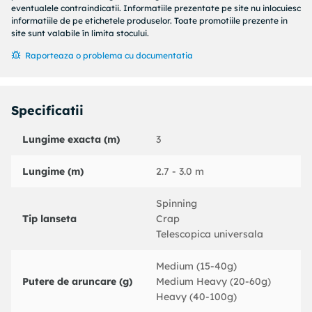
eventualele contraindicatii. Informatiile prezentate pe site nu inlocuiesc
Senzor luminos si acustic cu tija si baterie ;
informatiile de pe etichetele produselor. Toate promotiile prezente in
site sunt valabile în limita stocului.
Fir 150 m de 0.35 mm;
Raporteaza o problema cu documentatia
Juvelnic;
Montura cu cosulet crap;
Specificatii
Swinger led cu conectare la senzor; (culori disponibile verde,
rosu,galben, albastru)
Lungime exacta (m)
3
Va rog sa scrieti in comentarii la comanda ce culoare doriti,
Lungime (m)
2.7 - 3.0 m
altfel veti primi o culoare din cele disponibile!!!
Caracteristici tehnice mulinetă:
Spinning
Tip lanseta
Crap
Frană micrometrică multi-disc spate sustinută de discuri
Telescopica universala
supradimensionate;
Medium (15-40g)
Sistem S-Stroke care asigură o asezare uniformă a firului,
Putere de aruncare (g)
Medium Heavy (20-60g)
permițând astfel aruncari lungi si directionate;
Heavy (40-100g)
Sistem AVS anti-vibratii a rotorului;