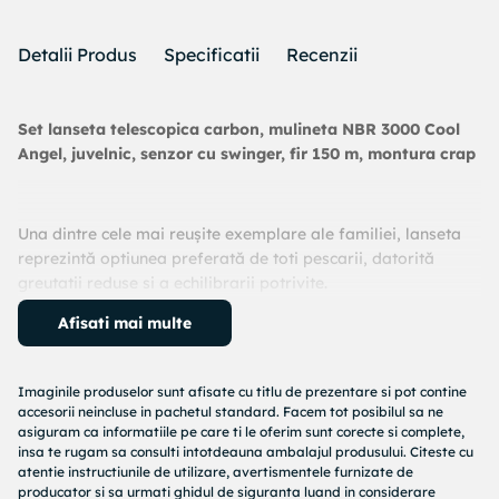
Detalii Produs
Specificatii
Recenzii
Set lanseta telescopica carbon, mulineta NBR 3000 Cool
Angel, juvelnic, senzor cu swinger, fir 150 m, montura crap
Una dintre cele mai reușite exemplare ale familiei, lanseta
reprezintă optiunea preferată de toti pescarii, datorită
greutatii reduse si a echilibrarii potrivite.
Greutatea ei mica face pescuitul cu aceasta lansetă o
Afisati mai multe
plăcere pe tot parcursul zilei. Elementele undiței sunt
protejate impotriva zgarieturilor cu o vopsea specială.
Imaginile produselor sunt afisate cu titlu de prezentare si pot contine
Pachetul conține:
accesorii neincluse in pachetul standard. Facem tot posibilul sa ne
asiguram ca informatiile pe care ti le oferim sunt corecte si complete,
Lanseta 3 m;
insa te rugam sa consulti intotdeauna ambalajul produsului. Citeste cu
atentie instructiunile de utilizare, avertismentele furnizate de
Mulinetă NBR cu tambur de 3000;
producator si sa urmati ghidul de siguranta luand in considerare