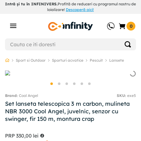
Intră și tu în INFINIVERS.
Profită de reduceri cu programul nostru de
loializare!
Descoperă aici!
0
Sport si Outdoor
Sporturi acvatice
Pescuit
Lansete
Cool Angel
SKU
:
exe5
Set lanseta telescopica 3 m carbon, mulineta
NBR 3000 Cool Angel, juvelnic, senzor cu
swinger, fir 150 m, montura crap
PRP
330
,
00
lei