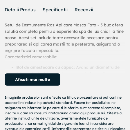
Detalii Produs
Specificatii
Recenzii
Setul de Instrumente Roz Aplicare Masca Fata - 5 buc ofera
solutia completa pentru o experienta spa de lux chiar la tine
acasa. Acest set include toate accesoriile necesare pentru
prepararea si aplicarea mastii tale preferate, asigurand o
ingrijire faciala impecabila.
Caracteristici remarcabile:
Bol de amestecare cu capac:
Avand un diametru de
8.5 cm si o inaltime de 4 cm, acest bol permite
Afisati mai multe
amestecarea usoara a ingredientelor pentru masti
personalizate.
Set de 3 dozatoare:
Incluse pentru masurarea precisa
Imaginile produselor sunt afisate cu titlu de prezentare si pot contine
a ingredientelor, cu capacitati de 2.5, 5 si 15 ml.
accesorii neincluse in pachetul standard. Facem tot posibilul sa ne
Perie de aplicare:
Cu o lungime de 14 cm, aceasta
asiguram ca informatiile pe care ti le oferim sunt corecte si complete,
asigura o aplicare uniforma a mastii pentru un ten
insa te rugam sa consulti intotdeauna ambalajul produsului. Citeste cu
luminos si ingrijit.
atentie instructiunile de utilizare, avertismentele furnizate de
producator si sa urmati ghidul de siguranta luand in considerare
Spatula practica:
Ideala pentru amestecarea si
eventualele contraindicatii. Informatiile prezentate pe site nu inlocuiesc