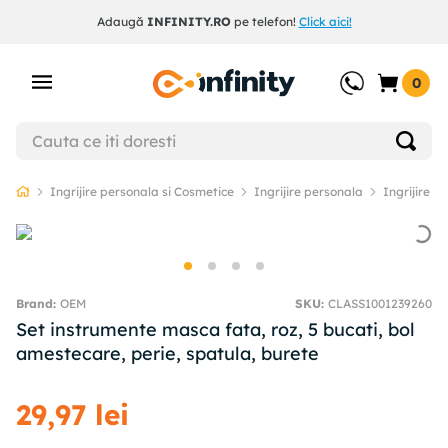
Adaugă
INFINITY.RO
pe telefon!
Click aici!
0
Ingrijire personala si Cosmetice
Ingrijire personala
Ingrijire te
OEM
SKU
:
CLASS1001239260
Set instrumente masca fata, roz, 5 bucati, bol
amestecare, perie, spatula, burete
29
,
97
lei