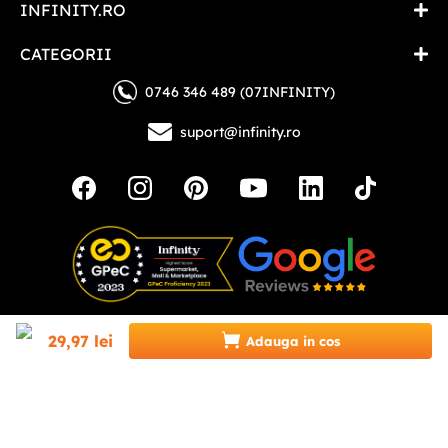
INFINITY.RO
CATEGORII
0746 346 489 (07INFINITY)
suport@infinity.ro
29
,
97
lei
Adauga in cos