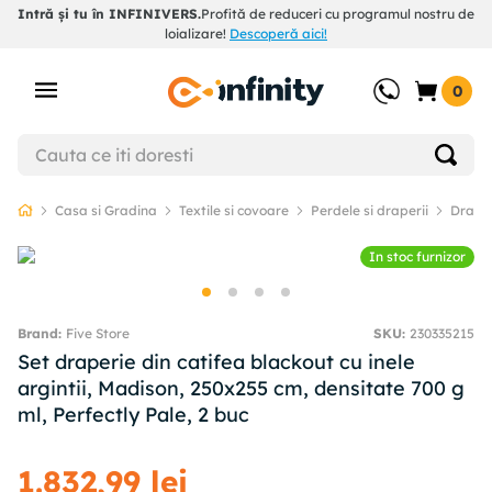
Intră și tu în INFINIVERS.
Profită de reduceri cu programul nostru de
loializare!
Descoperă aici!
0
Casa si Gradina
Textile si covoare
Perdele si draperii
Draper
In stoc furnizor
Five Store
SKU
:
230335215
Set draperie din catifea blackout cu inele
argintii, Madison, 250x255 cm, densitate 700 g
ml, Perfectly Pale, 2 buc
1
.
832
,
99
lei