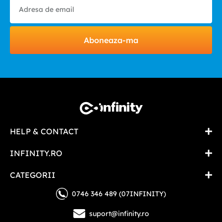
Aboneaza-ma
HELP & CONTACT
INFINITY.RO
CATEGORII
0746 346 489 (07INFINITY)
suport@infinity.ro