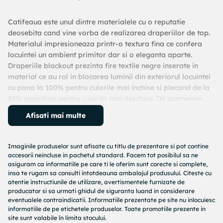
Catifeaua este unul dintre materialele cu o reputatie
deosebita cand vine vorba de realizarea draperiilor de top.
Materialul impresioneaza printr-o textura fina ce confera
locuintei un ambient primitor dar si o eleganta aparte.
Draperiile blackout prezinta fire textile negre inserate in
material ce au rol in blocarea luminii din exteriorul locuintei
cu pana la 100% pentru culorile mai inchise si plecand de la
85% opacitate pentru culorile mai deschise. De asemenea,
draperia cu blackout este foarte utila pentru reducerea
Afisati mai multe
pierderilor de caldura de la ferestre, fiind o varianta pentru
imbunatatirea izolatiei termice. Draperia se inchide cu un tiv
cusut cu grija, atat in lateral cat si in partea de jos,
Imaginile produselor sunt afisate cu titlu de prezentare si pot contine
dimensiunile fiind de 1 respectiv 5 cm. Draperia Madison din
accesorii neincluse in pachetul standard. Facem tot posibilul sa ne
catifea cu blackout este realizata in Romania, dintr-o
asiguram ca informatiile pe care ti le oferim sunt corecte si complete,
insa te rugam sa consulti intotdeauna ambalajul produsului. Citeste cu
tesatura tip catifea atent aleasa de origine Turcia, fiind un
atentie instructiunile de utilizare, avertismentele furnizate de
articol de sortiment ce cucereste prin simplitate si
producator si sa urmati ghidul de siguranta luand in considerare
rafinament. Instructiuni de intretinere - Curatare
eventualele contraindicatii. Informatiile prezentate pe site nu inlocuiesc
profesionala: Nu se curata chimic; - Reguli de calcare: Nu se
informatiile de pe etichetele produselor. Toate promotiile prezente in
site sunt valabile în limita stocului.
calca; - Reguli de inalbire: Nu se folosesc inalbitori; - Reguli