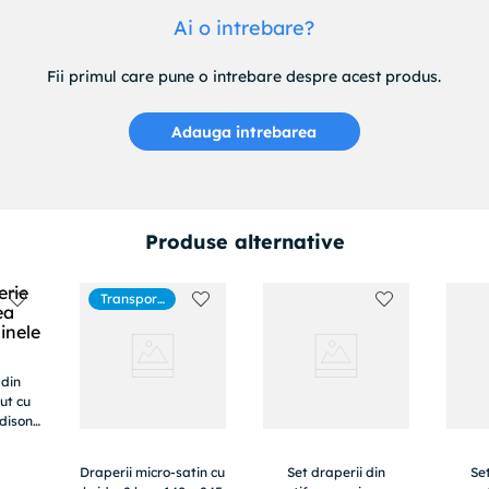
Ai o intrebare?
Fii primul care pune o intrebare despre acest produs.
Adauga intrebarea
Produse alternative
Transport
gratuit
 din
ut cu
dison,
nsitate
 2 buc
Draperii micro-satin cu
Set draperii din
Set