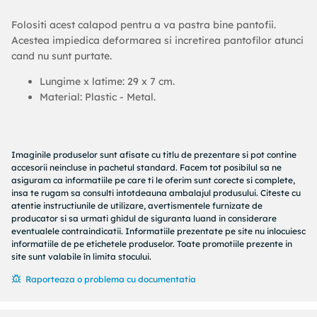
Folositi acest calapod pentru a va pastra bine pantofii.
Acestea impiedica deformarea si incretirea pantofilor atunci
cand nu sunt purtate.
Lungime x latime: 29 x 7 cm.
Material: Plastic - Metal.
Imaginile produselor sunt afisate cu titlu de prezentare si pot contine
accesorii neincluse in pachetul standard. Facem tot posibilul sa ne
asiguram ca informatiile pe care ti le oferim sunt corecte si complete,
insa te rugam sa consulti intotdeauna ambalajul produsului. Citeste cu
atentie instructiunile de utilizare, avertismentele furnizate de
producator si sa urmati ghidul de siguranta luand in considerare
eventualele contraindicatii. Informatiile prezentate pe site nu inlocuiesc
informatiile de pe etichetele produselor. Toate promotiile prezente in
site sunt valabile în limita stocului.
Raporteaza o problema cu documentatia