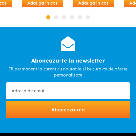
cos
Adauga in cos
Adauga in cos
Ad
Aboneaza-te la newsletter
Fii permanent la curent cu noutatile si bucura-te de oferte
personalizate
Aboneaza-ma