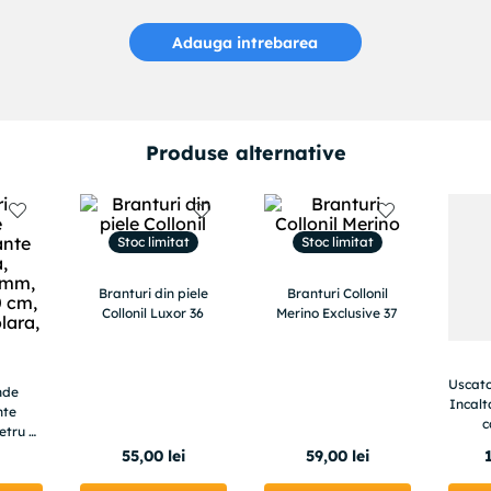
Adauga intrebarea
Produse alternative
Stoc limitat
Stoc limitat
Branturi din piele
Branturi Collonil
Collonil Luxor 36
Merino Exclusive 37
Uscato
unde
Incalt
nte
c
etru 3
antib
30 cm,
i
55
,
00
lei
59
,
00
lei
timer
a, Alb