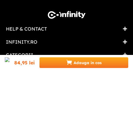
HELP & CONTACT
INFINITY.RO
CATEGORII
84
,
95
lei
Adauga in cos
0746 346 489 (07INFINITY)
suport@infinity.ro