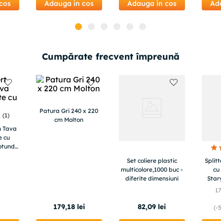
cos
Adauga in cos
Adauga in cos
Ad
Cumpărate frecvent împreună
Patura Gri 240 x 220
(
1
)
cm Molton
n Tava
e cu
otund,
Set coliere plastic
Split
multicolore,1000 buc -
cu
diferite dimensiuni
Star
HDMI
1
Supor
5
179
,
18
lei
82
,
09
lei
(-