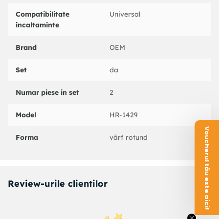
Compatibilitate
Universal
incaltaminte
Brand
OEM
Set
da
Numar piese in set
2
Model
HR-1429
Voucherul tău este aici!
Forma
vârf rotund
Review-urile clientilor