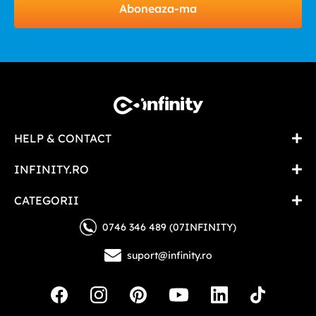
Aboneaza-ma
HELP & CONTACT
INFINITY.RO
CATEGORII
0746 346 489 (07INFINITY)
suport@infinity.ro