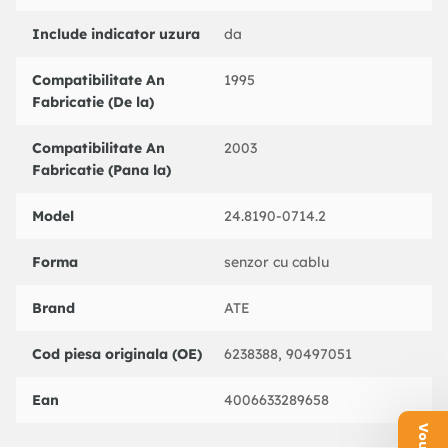
QUINTON HAZELL : BZF5046
Include indicator uzura
da
TEXTAR : 98021100
TEXTAR : 96990021101
Compatibilitate An
1995
TRW : GIC160
Fabricatie (De la)
Compatibilitate An
2003
Fabricatie (Pana la)
Model
24.8190-0714.2
Forma
senzor cu cablu
Brand
ATE
Cod piesa originala (OE)
6238388, 90497051
Ean
4006633289658