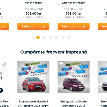
03052079193
ATE 03052079193
RP
624
,
00
lei PRP
624
,
00
lei PRP
2
i
561
,
60
lei
561
,
60
lei
RP)
(-
10%
din PRP)
(-
10%
din PRP)
(-
cos
Adauga in cos
Adauga in cos
Ad
Cumpărate frecvent împreună
t
z Flexi
Stergatoare Mazda 3
Stergatoare Skoda
Ster
Zollex,
BN Facelift 2016-2019 |
Roomster 5J 2013-
Kod