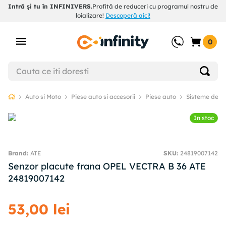
Intră și tu în INFINIVERS.
Profită de reduceri cu programul nostru de
loializare!
Descoperă aici!
0
Auto si Moto
Piese auto si accesorii
Piese auto
Sisteme de f
In stoc
ATE
SKU
:
24819007142
Senzor placute frana OPEL VECTRA B 36 ATE
24819007142
53
,
00
lei