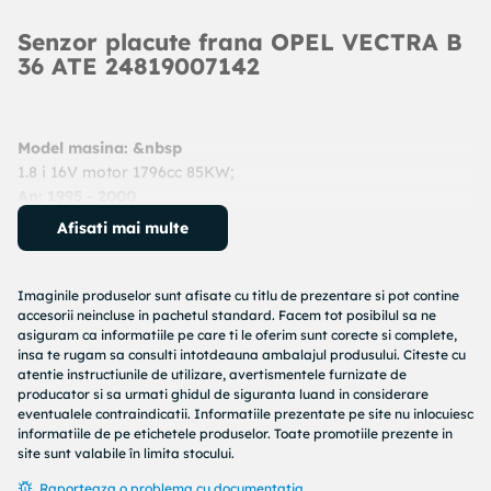
Senzor placute frana OPEL VECTRA B
36 ATE 24819007142
Model masina: &nbsp
1.8 i 16V motor 1796cc 85KW;
An: 1995 - 2000
Cod produs:
24819007142
Afisati mai multe
Producator:
ATE
Denumire produs:
senzor placute frana
Imaginile produselor sunt afisate cu titlu de prezentare si pot contine
Specificatii produs:
accesorii neincluse in pachetul standard. Facem tot posibilul sa ne
asiguram ca informatiile pe care ti le oferim sunt corecte si complete,
Tip frina : frana disc
insa te rugam sa consulti intotdeauna ambalajul produsului. Citeste cu
atentie instructiunile de utilizare, avertismentele furnizate de
Lungime contact avertizare [mm] : 660
producator si sa urmati ghidul de siguranta luand in considerare
De la numar serie sasiu : X1000001
eventualele contraindicatii. Informatiile prezentate pe site nu inlocuiesc
Numar bucati necesare : 2
informatiile de pe etichetele produselor. Toate promotiile prezente in
Partea de montare : punte fata
site sunt valabile în limita stocului.
Raporteaza o problema cu documentatia