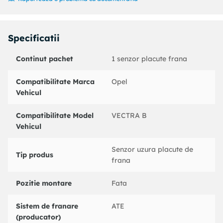
Coduri echivalente:
: 620714
OPEL : 6238388
OPEL : 90497051
Specificatii
BENDIX : 581376B
BOSCH : 1987474972
Continut pachet
1 senzor placute frana
BREMBO : A00264
DELPHI : LZ0167
Compatibilitate Marca
Opel
FEBI BILSTEIN : 11941
Vehicul
FERODO : FWI250
FTE : BZ1017W
Compatibilitate Model
VECTRA B
HELLA : 8DK355250251
Vehicul
HELLA PAGID : 8DK355250251
JURID : 581376J
Senzor uzura placute de
MGA : TU110
Tip produs
frana
MINTEX : MWI0165
NK : 280076
Pozitie montare
Fata
PAGID : P8022
PEX : WK391SET
Sistem de franare
ATE
PEX : WK264
(producator)
PEX : WK391