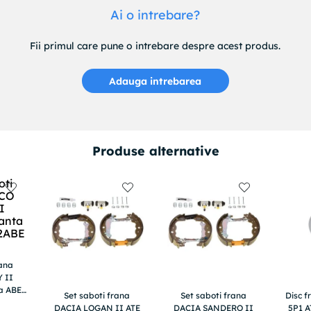
Ai o intrebare?
Fii primul care pune o intrebare despre acest produs.
Adauga intrebarea
Produse alternative
rana
 II
a ABE
Set saboti frana
Set saboti frana
Disc 
E
DACIA LOGAN II ATE
DACIA SANDERO II
5P1 A