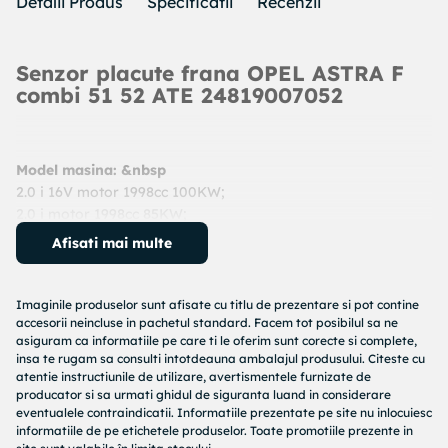
Detalii Produs
Specificatii
Recenzii
Senzor placute frana OPEL ASTRA F
combi 51 52 ATE 24819007052
Model masina: &nbsp
2.0 i 16V motor 1998cc 100KW;
2.0 i motor 1998cc 85KW;
1.6 i 16V motor 1598cc 74KW;
Afisati mai multe
2.0 i 16V motor 1998cc 110KW;
An: 1993 - 1998
Cod produs:
24819007052
Imaginile produselor sunt afisate cu titlu de prezentare si pot contine
Producator:
ATE
accesorii neincluse in pachetul standard. Facem tot posibilul sa ne
asiguram ca informatiile pe care ti le oferim sunt corecte si complete,
Denumire produs:
senzor placute frana
insa te rugam sa consulti intotdeauna ambalajul produsului. Citeste cu
atentie instructiunile de utilizare, avertismentele furnizate de
Specificatii produs:
producator si sa urmati ghidul de siguranta luand in considerare
eventualele contraindicatii. Informatiile prezentate pe site nu inlocuiesc
Tip frina : frana disc
informatiile de pe etichetele produselor. Toate promotiile prezente in