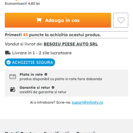
Economisesti
4
,
80
lei
Adauga in cos
Primesti
43
puncte la achizitia acestui produs.
Vandut si livrat de:
BESOIU PIESE AUTO SRL
Livrare in 1 - 2 zile lucratoare
ACHIZITIE SIGURA
Plata in rate
produs disponibil cu plata in rate fara dobanda
Garantie si retur
conditii de garantie si retur
Ai o intrebare? Scrie-ne:
suport@infinity.ro