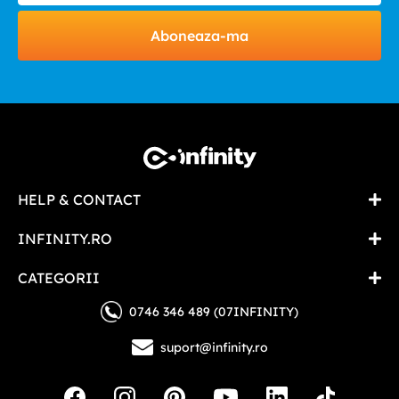
Aboneaza-ma
HELP & CONTACT
INFINITY.RO
CATEGORII
0746 346 489 (07INFINITY)
suport@infinity.ro