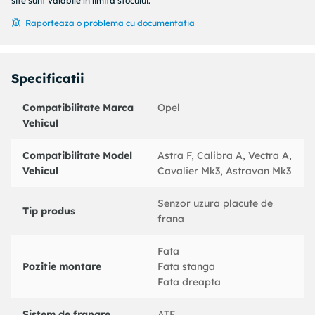
Lungime contact avertizare [mm] : 670
site sunt valabile în limita stocului.
Numar bucati necesare : 2
Raporteaza o problema cu documentatia
Partea de montare : punte fata
Coduri echivalente:
: 620705
Specificatii
OPEL : 1238348
OPEL : 90335784
Compatibilitate Marca
Opel
BENDIX : 581337B
Vehicul
BOSCH : 1987474909
BREMBO : A00260
Compatibilitate Model
Astra F, Calibra A, Vectra A,
DELPHI : LZ0113
Vehicul
Cavalier Mk3, Astravan Mk3
DELPHI : LZ0013
FEBI BILSTEIN : 05110
Senzor uzura placute de
FERODO : FWI209
Tip produs
frana
FTE : BZ1015W
HELLA : 8DK355250091
Fata
HELLA PAGID : 8DK355250091
Pozitie montare
Fata stanga
JURID : 581337J
Fata dreapta
MGA : TU100
MINTEX : MWI0124
Sistem de franare
ATE