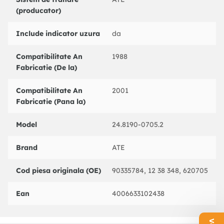
NK : 280024
(producator)
PAGID : P8006
PEX : WK87
Include indicator uzura
da
QUINTON HAZELL : BP5015
QUINTON HAZELL : BZF5017
Compatibilitate An
1988
TEXTAR : 98012600
Fabricatie (De la)
TEXTAR : 96990012601
TRW : GIC125
Compatibilitate An
2001
Fabricatie (Pana la)
Model
24.8190-0705.2
Brand
ATE
Cod piesa originala (OE)
90335784, 12 38 348, 620705
Ean
4006633102438