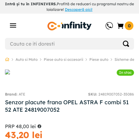
Intră și tu în INFINIVERS.
Profită de reduceri cu programul nostru de
loializare!
Descoperă aici!
0
Auto si Moto
Piese auto si accesorii
Piese auto
Sisteme de f
In stoc
ATE
SKU
:
24819007052-35086
Senzor placute frana OPEL ASTRA F combi 51
52 ATE 24819007052
PRP
48
,
00
lei
43
,
20
lei