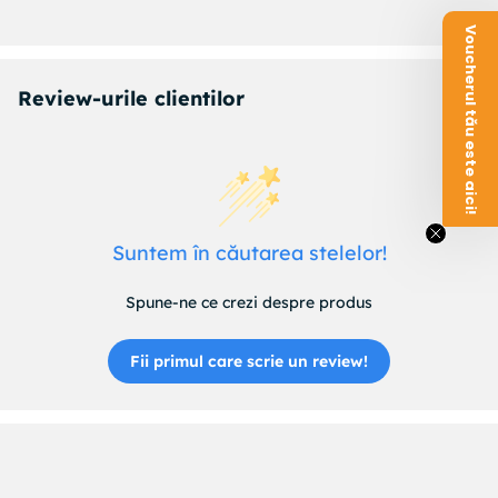
TRW : GIC162
Voucherul tău este aici!
Review-urile clientilor
Suntem în căutarea stelelor!
Spune-ne ce crezi despre produs
Fii primul care scrie un review!