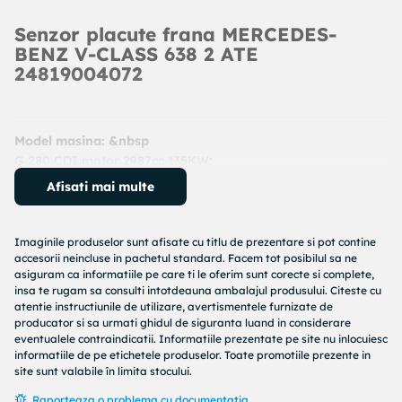
Senzor placute frana MERCEDES-
BENZ V-CLASS 638 2 ATE
24819004072
Model masina: &nbsp
G 280 CDI motor 2987cc 135KW;
G 350 CDI motor 2987cc 155KW;
Afisati mai multe
G 350 CDI motor 2987cc 155KW;
214 motor 2295cc 105KW;
210 D motor 2874cc 75KW;
Imaginile produselor sunt afisate cu titlu de prezentare si pot contine
208 D motor 2299cc 58KW;
accesorii neincluse in pachetul standard. Facem tot posibilul sa ne
asiguram ca informatiile pe care ti le oferim sunt corecte si complete,
310 D 4x4 motor 2874cc 75KW;
insa te rugam sa consulti intotdeauna ambalajul produsului. Citeste cu
310 D 2.9 motor 2874cc 75KW;
atentie instructiunile de utilizare, avertismentele furnizate de
308 D 2.3 motor 2299cc 60KW;
producator si sa urmati ghidul de siguranta luand in considerare
416 CDI motor 2685cc 115KW;
eventualele contraindicatii. Informatiile prezentate pe site nu inlocuiesc
informatiile de pe etichetele produselor. Toate promotiile prezente in
414 motor 2295cc 105KW;
site sunt valabile în limita stocului.
412 D 4x4 motor 2874cc 90KW;
616 CDI (905.612, 905.613, 905.622, 905.623) motor 2685cc
Raporteaza o problema cu documentatia