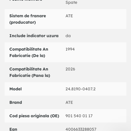
Spate
VAG : 2D0919351
BENDIX : 587010B
Sistem de franare
ATE
BOSCH : 1987474969
(producator)
BREMBO : A00282
DELPHI : LZ0144
Include indicator uzura
da
FEBI BILSTEIN : 07835
FERODO : FWI246
Compatibilitate An
1994
FTE : BZ1036W
Fabricatie (De la)
FTE : BZ1036WSET
HELLA : 8DK355250301
HELLA PAGID : 8DK355250301
Compatibilitate An
2026
JURID : 587010J
Fabricatie (Pana la)
MGA : TU112
MINTEX : MWI0168
Model
24.8190-0407.2
NK : 280050
PAGID : P8027
Brand
ATE
PEX : WK255
QUINTON HAZELL : BZF5042
Cod piesa originala (OE)
901 540 01 17
TEXTAR : 98018200
TEXTAR : 96990018201
Ean
4006633288057