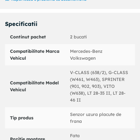
115KW;
616 CDI (905.612, 905.622, 905.623) motor 2685cc 115KW;
V 220 CDI (638.294) motor 2151cc 90KW;
Specificatii
An: 1999 - 2003
Cod produs:
24819004072
Continut pachet
2 bucati
Producator:
ATE
Denumire produs:
senzor placute frana
Compatibilitate Marca
Mercedes-Benz
Vehicul
Volkswagen
Specificatii produs:
Tip frina : frana disc
V-CLASS (638/2), G-CLASS
Lungime contact avertizare [mm] : 84
(W461, W463), SPRINTER
Compatibilitate Model
Lungime totala [mm] : 185
(901, 902, 903), VITO
Vehicul
Sistem franare : fur Bosch System
(W638), LT 28-35 II, LT 28-
Numar bucati necesare : 2
46 II
Partea de montare : punte fata
Senzor uzura placute de
Coduri echivalente:
Tip produs
frana
: 620407
MERCEDES-BENZ : 9015400017
Fata
MERCEDES-BENZ : 9015400117
Pozitie montare