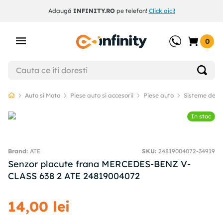
Adaugă
INFINITY.RO
pe telefon!
Click aici!
0
Auto si Moto
Piese auto si accesorii
Piese auto
Sisteme de f
In stoc
ATE
SKU
:
24819004072-34919
Senzor placute frana MERCEDES-BENZ V-
CLASS 638 2 ATE 24819004072
14
,
00
lei