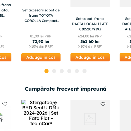
s frana
latou
Set accesorii sabot de
BE
frana TOYOTA
Set saboti frana
Set
E
COROLLA Compact
DACIA LOGAN II ATE
DACI
E10 ATE 03013791142
03052079193
ATE
RP
81
,
00
lei PRP
624
,
00
lei PRP
6
72
,
90
lei
561
,
60
lei
RP)
(-
10%
din PRP)
(-
10%
din PRP)
(-
cos
Adauga in cos
Adauga in cos
Ad
Cumpărate frecvent împreună