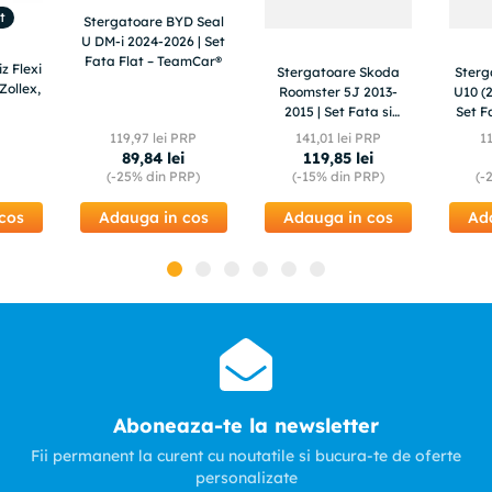
t
Stergatoare BYD Seal
U DM-i 2024-2026 | Set
Fata Flat – TeamCar®
z Flexi
Stergatoare Skoda
Ster
Zollex,
Roomster 5J 2013-
U10 (2
2015 | Set Fata si
Set F
Spate Flat – TeamCar®
119
,
97
lei PRP
141
,
01
lei PRP
1
89
,
84
lei
119
,
85
lei
(-
25%
din PRP)
(-
15%
din PRP)
(-
cos
Adauga in cos
Adauga in cos
Ad
Aboneaza-te la newsletter
Fii permanent la curent cu noutatile si bucura-te de oferte
personalizate