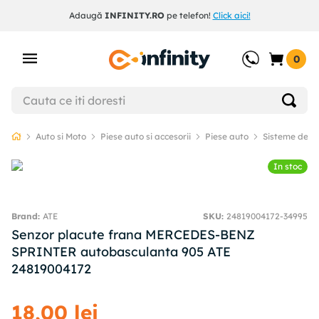
Adaugă
INFINITY.RO
pe telefon!
Click aici!
0
Auto si Moto
Piese auto si accesorii
Piese auto
Sisteme de f
In stoc
ATE
SKU
:
24819004172-34995
Senzor placute frana MERCEDES-BENZ
SPRINTER autobasculanta 905 ATE
24819004172
18
,
00
lei