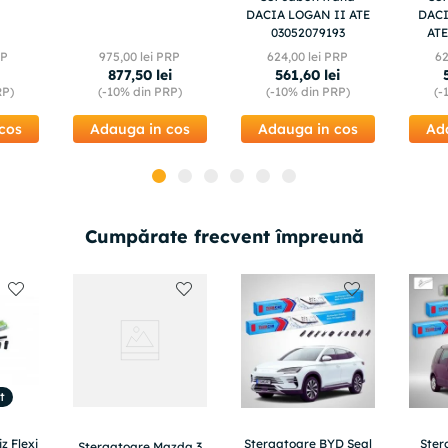
E
DACIA LOGAN II ATE
DACI
03052079193
ATE
RP
975
,
00
lei PRP
624
,
00
lei PRP
6
i
877
,
50
lei
561
,
60
lei
RP)
(-
10%
din PRP)
(-
10%
din PRP)
(-
cos
Adauga in cos
Adauga in cos
Ad
Cumpărate frecvent împreună
t
z Flexi
Stergatoare BYD Seal
Ster
Stergatoare Mazda 3