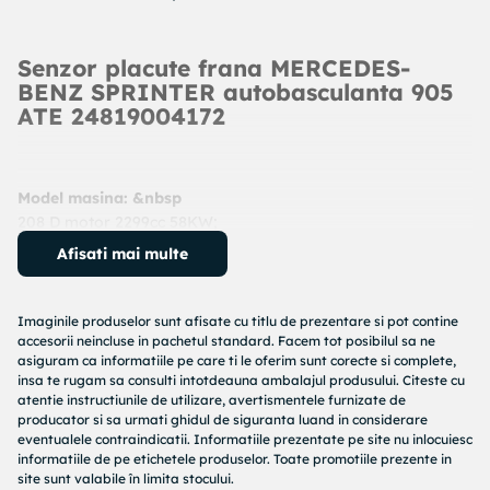
Senzor placute frana MERCEDES-
BENZ SPRINTER autobasculanta 905
ATE 24819004172
Model masina: &nbsp
208 D motor 2299cc 58KW;
214 NGT motor 2295cc 92KW;
Afisati mai multe
214 NGT motor 2295cc 92KW;
316 CDI 4x4 motor 2685cc 115KW;
308 D 2.3 motor 2299cc 60KW;
Imaginile produselor sunt afisate cu titlu de prezentare si pot contine
312 D 2.9 motor 2874cc 90KW;
accesorii neincluse in pachetul standard. Facem tot posibilul sa ne
asiguram ca informatiile pe care ti le oferim sunt corecte si complete,
416 CDI motor 2685cc 115KW;
insa te rugam sa consulti intotdeauna ambalajul produsului. Citeste cu
412 D 4x4 motor 2874cc 90KW;
atentie instructiunile de utilizare, avertismentele furnizate de
412 D 4x4 motor 2874cc 90KW;
producator si sa urmati ghidul de siguranta luand in considerare
616 CDI (905.612, 905.613, 905.622, 905.623) motor 2685cc
eventualele contraindicatii. Informatiile prezentate pe site nu inlocuiesc
informatiile de pe etichetele produselor. Toate promotiile prezente in
115KW;
site sunt valabile în limita stocului.
616 CDI (905.612, 905.622, 905.623) motor 2685cc 115KW;