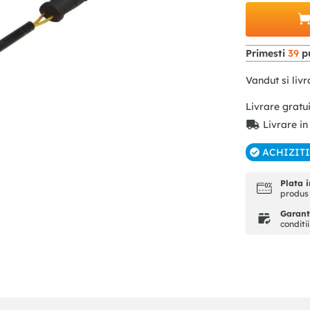
Primesti
39
pu
Vandut si livr
Livrare gratu
Livrare in
ACHIZIT
Plata i
produs 
Garanti
conditi