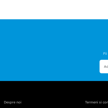
Fii
Despre noi
Termeni si con