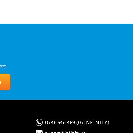
zate
a
0746 346 489 (07INFINITY)