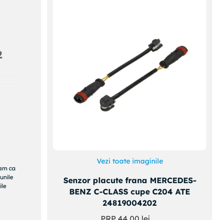
2
Vezi toate imaginile
ram ca
unile
Senzor placute frana MERCEDES-
ile
BENZ C-CLASS cupe C204 ATE
24819004202
PRP
44
,
00
lei