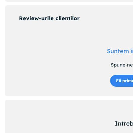
Review-urile clientilor
Suntem î
Spune-ne 
Fii prim
Intreb