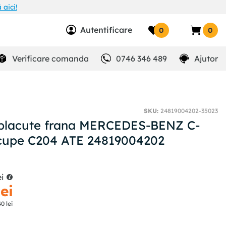
aici!
Autentificare
0
0
Verificare comanda
0746 346 489
Ajutor
SKU
:
24819004202-35023
placute frana MERCEDES-BENZ C-
cupe C204 ATE 24819004202
ei
lei
40
lei