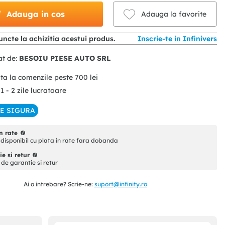
Adauga in cos
Adauga la favorite
ncte la achizitia acestui produs.
Inscrie-te in Infinivers
at de:
BESOIU PIESE AUTO SRL
ita la comenzile peste
700
lei
 1 - 2 zile lucratoare
IE SIGURA
n rate
disponibil cu plata in rate fara dobanda
e si retur
i de garantie si retur
Ai o intrebare? Scrie-ne:
suport@infinity.ro