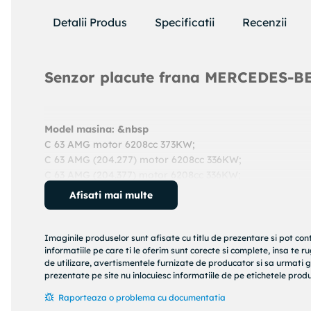
Detalii Produs
Specificatii
Recenzii
Senzor placute frana MERCEDES-B
Model masina: &nbsp
C 63 AMG motor 6208cc 373KW;
C 63 AMG (204.277) motor 6208cc 336KW;
C 63 AMG (204.377) motor 6208cc 336KW;
An: 2011 - prezent
Afisati mai multe
Cod produs:
24819004202
Producator:
ATE
Denumire produs:
senzor placute frana
Imaginile produselor sunt afisate cu titlu de prezentare si pot con
informatiile pe care ti le oferim sunt corecte si complete, insa te 
de utilizare, avertismentele furnizate de producator si sa urmati g
Specificatii produs:
prezentate pe site nu inlocuiesc informatiile de pe etichetele produs
Tip frina : frana disc
Raporteaza o problema cu documentatia
Lungime contact avertizare [mm] : 119