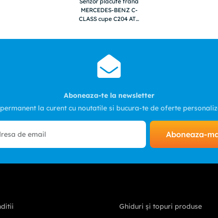
Senzor placute frana
MERCEDES-BENZ C-
CLASS cupe C204 ATE
24819004202
Aboneaza-te la newsletter
 permanent la curent cu noutatile si bucura-te de oferte personali
Aboneaza-m
ditii
Ghiduri și topuri produse