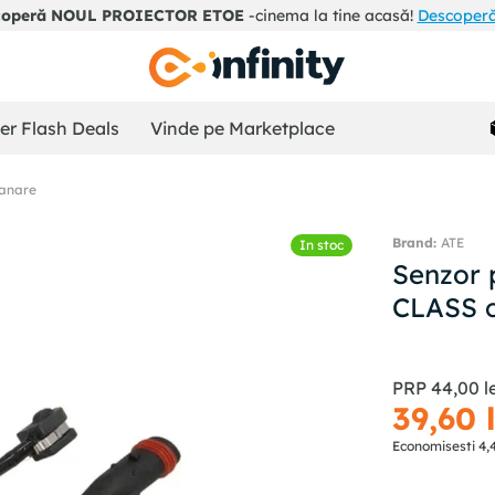
coperă NOUL PROIECTOR ETOE
-cinema la tine acasă!
Descoperă 
r Flash Deals
Vinde pe Marketplace
ranare
ATE
In stoc
Senzor 
CLASS 
PRP
44
,
00
l
39
,
60
Economisesti
4
,