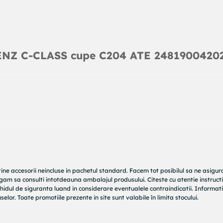
ENZ C-CLASS cupe C204 ATE 2481900420
tine accesorii neincluse in pachetul standard. Facem tot posibilul sa ne asigu
rugam sa consulti intotdeauna ambalajul produsului. Citeste cu atentie instructi
hidul de siguranta luand in considerare eventualele contraindicatii. Informati
elor. Toate promotiile prezente in site sunt valabile în limita stocului.