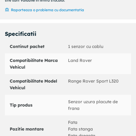
An fabricatie pana la : 10/2009
site sunt valabile în limita stocului.
Numar bucati necesare : 1
Raporteaza o problema cu documentatia
Partea de montare : punte fata
Coduri echivalente:
: 620949
Specificatii
LAND ROVER : SEM500080
BENDIX : 581420
Continut pachet
1 senzor cu cablu
BOSCH : 1987473022
DELPHI : LZ0203
Compatibilitate Marca
Land Rover
FEBI BILSTEIN : 31821
Vehicul
HELLA : 8DK355250791
HELLA PAGID : 8DK355250791
Compatibilitate Model
Range Rover Sport L320
JURID : 581420
Vehicul
LPR : KS0171
MINTEX : MWI0265
Senzor uzura placute de
NK : 280179
Tip produs
frana
PEX : WK633SET
PEX : WK633
Fata
QUINTON HAZELL : BWI1078
Pozitie montare
Fata stanga
TEXTAR : 98034000
Fata dreapta