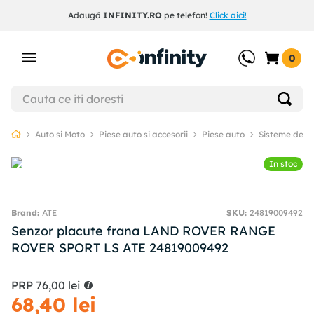
Adaugă
INFINITY.RO
pe telefon!
Click aici!
0
Auto si Moto
Piese auto si accesorii
Piese auto
Sisteme de f
In stoc
ATE
SKU
:
24819009492
Senzor placute frana LAND ROVER RANGE
ROVER SPORT LS ATE 24819009492
PRP
76
,
00
lei
68
,
40
lei