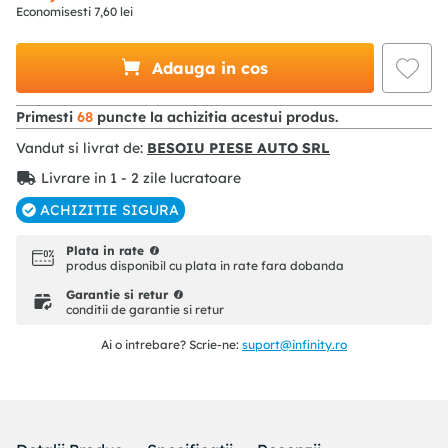
Economisesti
7
,
60
lei
Adauga in cos
Primesti
68
puncte la achizitia acestui produs.
Vandut si livrat de:
BESOIU PIESE AUTO SRL
Livrare in 1 - 2 zile lucratoare
ACHIZITIE SIGURA
Plata in rate
produs disponibil cu plata in rate fara dobanda
Garantie si retur
conditii de garantie si retur
Ai o intrebare? Scrie-ne:
suport@infinity.ro