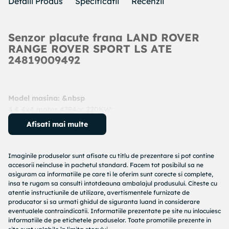
Detalii Produs
Specificatii
Recenzii
Senzor placute frana LAND ROVER
RANGE ROVER SPORT LS ATE
24819009492
Model masina: &nbsp
4.4 4x4 motor 4394cc 220KW;
An: 2005 - 2013
Afisati mai multe
Cod produs:
24819009492
Producator:
ATE
Denumire produs:
senzor placute frana
Imaginile produselor sunt afisate cu titlu de prezentare si pot contine
accesorii neincluse in pachetul standard. Facem tot posibilul sa ne
asiguram ca informatiile pe care ti le oferim sunt corecte si complete,
Specificatii produs:
insa te rugam sa consulti intotdeauna ambalajul produsului. Citeste cu
atentie instructiunile de utilizare, avertismentele furnizate de
Tip frina : frana disc
producator si sa urmati ghidul de siguranta luand in considerare
Lungime contact avertizare [mm] : 1228
eventualele contraindicatii. Informatiile prezentate pe site nu inlocuiesc
De la numar serie sasiu : 7A000001
informatiile de pe etichetele produselor. Toate promotiile prezente in