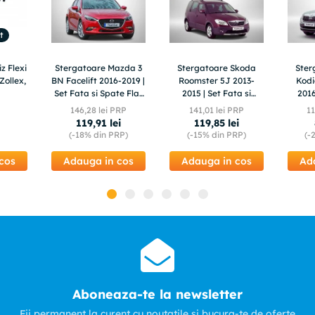
t
z Flexi
Stergatoare Mazda 3
Stergatoare Skoda
Ster
Zollex,
BN Facelift 2016-2019 |
Roomster 5J 2013-
Kod
Set Fata si Spate Flat
2015 | Set Fata si
2016
Premium – TeamCar®
Spate Flat – TeamCar®
Fata 
146
,
28
lei PRP
141
,
01
lei PRP
1
119
,
91
lei
119
,
85
lei
(-
18%
din PRP)
(-
15%
din PRP)
(-
cos
Adauga in cos
Adauga in cos
Ad
Aboneaza-te la newsletter
Fii permanent la curent cu noutatile si bucura-te de oferte