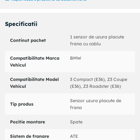
Coduri echivalente:
: 620211
BMW : 34351182533
BENDIX : 581374B
Specificatii
BOSCH : 1987474956
BREMBO : A00224
1 senzor de uzura placute
Continut pachet
DELPHI : LZ0135
frana cu cablu
FEBI BILSTEIN : 08233
FERODO : FWI254
Compatibilitate Marca
BMW
FTE : BZ1027W
Vehicul
HELLA : 8DK355250291
HELLA PAGID : 8DK355250291
Compatibilitate Model
3 Compact (E36), Z3 Coupe
JURID : 581374J
Vehicul
(E36), Z3 Roadster (E36)
MGA : TU107
MINTEX : MWI0161
Senzor uzura placute de
NK : 280073
Tip produs
frana
PAGID : P8026
PEX : WK283
Pozitie montare
Spate
QUINTON HAZELL : BZF5039
QUINTON HAZELL : BZF5035
Sistem de franare
ATE
TEXTAR : 98020800