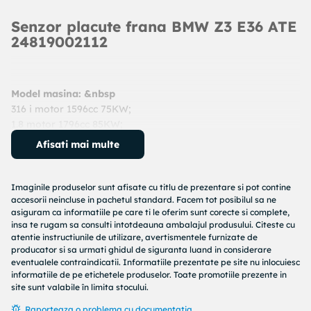
Senzor placute frana BMW Z3 E36 ATE
24819002112
Model masina: &nbsp
316 i motor 1596cc 75KW;
1.8 motor 1796cc 85KW;
An: 1995 - 1998
Afisati mai multe
Cod produs:
24819002112
Producator:
ATE
Denumire produs:
senzor placute frana
Imaginile produselor sunt afisate cu titlu de prezentare si pot contine
accesorii neincluse in pachetul standard. Facem tot posibilul sa ne
asiguram ca informatiile pe care ti le oferim sunt corecte si complete,
Specificatii produs:
insa te rugam sa consulti intotdeauna ambalajul produsului. Citeste cu
atentie instructiunile de utilizare, avertismentele furnizate de
Tip frina : frana disc
producator si sa urmati ghidul de siguranta luand in considerare
Lungime contact avertizare [mm] : 840
eventualele contraindicatii. Informatiile prezentate pe site nu inlocuiesc
Numar bucati necesare : 1
informatiile de pe etichetele produselor. Toate promotiile prezente in
Partea de montare : puntea spate
site sunt valabile în limita stocului.
Raporteaza o problema cu documentatia