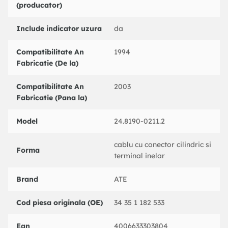
(producator)
TEXTAR : 96990020801
TRW : GIC157
Include indicator uzura
da
Compatibilitate An
1994
Fabricatie (De la)
Compatibilitate An
2003
Fabricatie (Pana la)
Model
24.8190-0211.2
cablu cu conector cilindric si
Forma
terminal inelar
Brand
ATE
Cod piesa originala (OE)
34 35 1 182 533
Ean
4006633303804