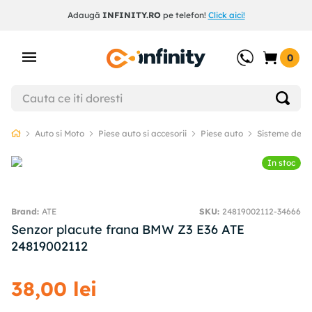
Adaugă
INFINITY.RO
pe telefon!
Click aici!
0
Auto si Moto
Piese auto si accesorii
Piese auto
Sisteme de f
In stoc
ATE
SKU
:
24819002112-34666
Senzor placute frana BMW Z3 E36 ATE
24819002112
38
,
00
lei