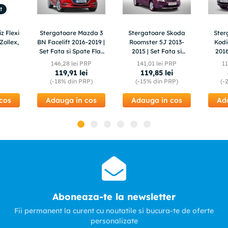
t
z Flexi
Stergatoare Mazda 3
Stergatoare Skoda
Ster
Zollex,
BN Facelift 2016-2019 |
Roomster 5J 2013-
Kod
Set Fata si Spate Flat
2015 | Set Fata si
2016
Premium – TeamCar®
Spate Flat – TeamCar®
Fata 
146
,
28
lei PRP
141
,
01
lei PRP
1
119
,
91
lei
119
,
85
lei
(-
18%
din PRP)
(-
15%
din PRP)
(-
cos
Adauga in cos
Adauga in cos
Ad
Aboneaza-te la newsletter
Fii permanent la curent cu noutatile si bucura-te de oferte
personalizate