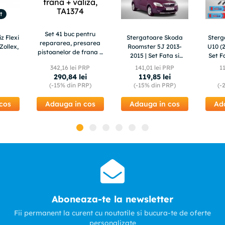
t
Set 41 buc pentru
z Flexi
Stergatoare Skoda
Ster
repararea, presarea
Zollex,
Roomster 5J 2013-
U10 (2
pistoanelor de frana +
2015 | Set Fata si
Set F
valiza, TA1374
Spate Flat – TeamCar®
342
,
16
lei PRP
141
,
01
lei PRP
1
290
,
84
lei
119
,
85
lei
(-
15%
din PRP)
(-
15%
din PRP)
(-
cos
Adauga in cos
Adauga in cos
Ad
Aboneaza-te la newsletter
Fii permanent la curent cu noutatile si bucura-te de oferte
personalizate