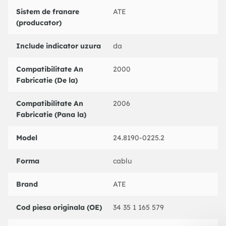
PEX : WK418
Sistem de franare
ATE
TEXTAR : 98026700
(producator)
TEXTAR : 96990026701
TRW : GIC177
Include indicator uzura
da
Compatibilitate An
2000
Fabricatie (De la)
Compatibilitate An
2006
Fabricatie (Pana la)
Model
24.8190-0225.2
Forma
cablu
Brand
ATE
Cod piesa originala (OE)
34 35 1 165 579