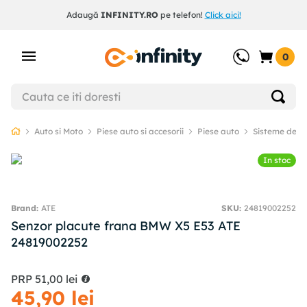
Adaugă
INFINITY.RO
pe telefon!
Click aici!
0
Auto si Moto
Piese auto si accesorii
Piese auto
Sisteme de f
In stoc
ATE
SKU
:
24819002252
Senzor placute frana BMW X5 E53 ATE
24819002252
PRP
51
,
00
lei
45
,
90
lei