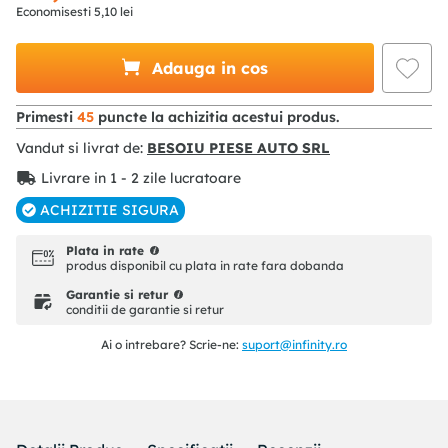
Economisesti
5
,
10
lei
Adauga in cos
Primesti
45
puncte la achizitia acestui produs.
Vandut si livrat de:
BESOIU PIESE AUTO SRL
Livrare in 1 - 2 zile lucratoare
ACHIZITIE SIGURA
Plata in rate
produs disponibil cu plata in rate fara dobanda
Garantie si retur
conditii de garantie si retur
Ai o intrebare? Scrie-ne:
suport@infinity.ro