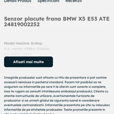
Detalii Produs
Specificatii
Recenzii
Senzor placute frana BMW X5 E53 ATE
24819002252
Model masina: &nbsp
4.4 i motor 4398cc 210KW;
An: 2000 - 2003
Cod produs:
24819002252
Afisati mai multe
Producator:
ATE
Denumire produs:
senzor placute frana
Imaginile produselor sunt afisate cu titlu de prezentare si pot contine
Specificatii produs:
accesorii neincluse in pachetul standard. Facem tot posibilul sa ne
asiguram ca informatiile pe care ti le oferim sunt corecte si complete,
Tip frina : frana disc
insa te rugam sa consulti intotdeauna ambalajul produsului. Citeste cu
atentie instructiunile de utilizare, avertismentele furnizate de
Lungime contact avertizare [mm] : 794
producator si sa urmati ghidul de siguranta luand in considerare
An fabricatie pana la : 09/2003
eventualele contraindicatii. Informatiile prezentate pe site nu inlocuiesc
Numar bucati necesare : 1
informatiile de pe etichetele produselor. Toate promotiile prezente in