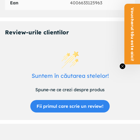
Ean
4006633125963
Voucherul tău este aici!
Review-urile clientilor
Suntem în căutarea stelelor!
Spune-ne ce crezi despre produs
Fii primul care scrie un review!