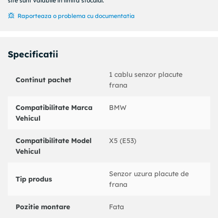
Partea de montare : punte fata
site sunt valabile în limita stocului.
Raporteaza o problema cu documentatia
Coduri echivalente:
: 620225
BMW : 34351165579
BENDIX : 581365B
Specificatii
BOSCH : 1987474945
BREMBO : A00243
1 cablu senzor placute
Continut pachet
DELPHI : LZ0158
frana
FEBI BILSTEIN : 18559
FERODO : FWI264
Compatibilitate Marca
BMW
FTE : BZ1089W
Vehicul
HELLA : 8DK355250751
HELLA : 8DK355250441
Compatibilitate Model
X5 (E53)
HELLA PAGID : 8DK355250751
Vehicul
HELLA PAGID : 8DK355250441
JURID : 581365J
Senzor uzura placute de
NK : 280089
Tip produs
frana
PAGID : P8073
PAGID : P8042
Pozitie montare
Fata
PEX : WK418SET