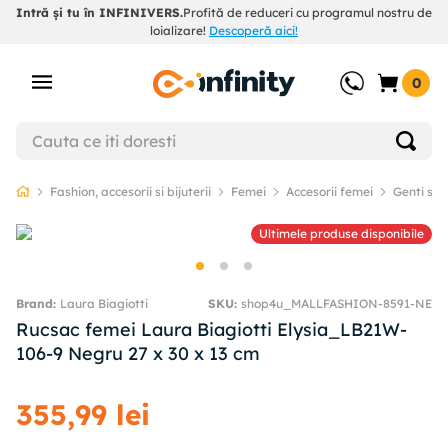
Intră și tu în INFINIVERS.
Profită de reduceri cu programul nostru de
loializare!
Descoperă aici!
0
Fashion, accesorii si bijuterii
Femei
Accesorii femei
Genti si 
Ultimele produse disponibile
Laura Biagiotti
SKU
:
shop4u_MALLFASHION-8591-NE
Rucsac femei Laura Biagiotti Elysia_LB21W-
106-9 Negru 27 x 30 x 13 cm
355
,
99
lei