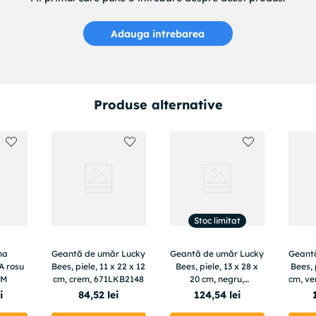
Adauga intrebarea
Produse alternative
Stoc limitat
ma
Geantă de umăr Lucky
Geantă de umăr Lucky
Geant
 rosu
Bees, piele, 11 x 22 x 12
Bees, piele, 13 x 28 x
Bees, 
CM
cm, crem, 671LKB2148
20 cm, negru,
cm, ve
671LKB2160
i
84
,
52
lei
124
,
54
lei