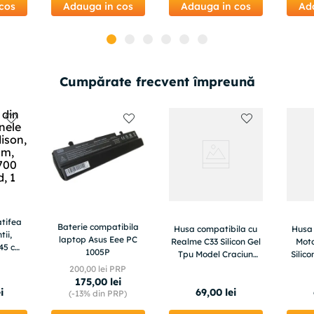
cos
Adauga in cos
Adauga in cos
Ad
Cumpărate frecvent împreună
atifea
Baterie compatibila
Husa compatibila cu
Husa 
tii,
laptop Asus Eee PC
Realme C33 Silicon Gel
Moto
45 cm,
1005P
Tpu Model Craciun
Silic
g/ml,
Noel Wood
Hal
200
,
00
lei PRP
c
175
,
00
lei
i
69
,
00
lei
(-
13%
din PRP)