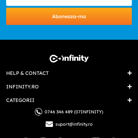
Aboneaza-ma
HELP & CONTACT
INFINITY.RO
CATEGORII
0746 346 489 (07INFINITY)
suport@infinity.ro