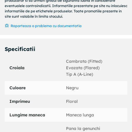
producator si sa urmati ghidul de siguranta luand in considerare
- Dimensiunile date pentru marimea: S.
eventualele contraindicatii. Informatiile prezentate pe site nu inlocuiesc
91% Viscoza, 8% Poliester , 1% Elastan
informatiile de pe etichetele produselor. Toate promotiile prezente in
site sunt valabile în limita stocului.
Indicatii de ingrijire:
Sa se spele in masina de spalat la 30 de grade, A nu se usca
Raporteaza o problema cu documentatia
la uscator , A nu se albi, A se calca la temperatura scazuta,
A nu se curata chimic
Specificatii
Cambrata (Fitted)
Croiala
Evazata (Flared)
Tip A (A-Line)
Culoare
Negru
Imprimeu
Floral
Lungime maneca
Maneca lunga
Pana la genunchi