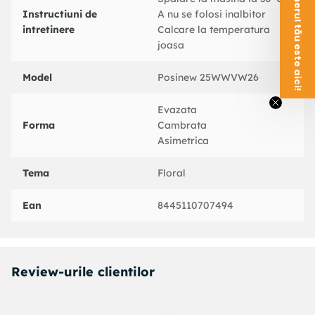
Voucherul tău este aici!
Instructiuni de
A nu se folosi inalbitor
intretinere
Calcare la temperatura
joasa
Model
Posinew 25WWVW26
Evazata
Forma
Cambrata
Asimetrica
Tema
Floral
Ean
8445110707494
Review-urile clientilor