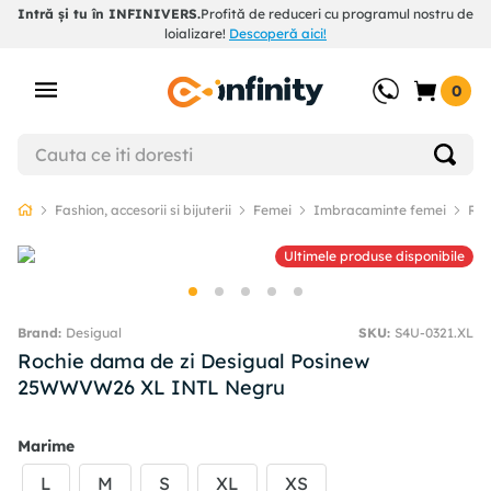
Intră și tu în INFINIVERS.
Profită de reduceri cu programul nostru de
loializare!
Descoperă aici!
0
Fashion, accesorii si bijuterii
Femei
Imbracaminte femei
Roc
Ultimele produse disponibile
Desigual
SKU
:
S4U-0321.XL
Rochie dama de zi Desigual Posinew
25WWVW26 XL INTL Negru
Marime
L
M
S
XL
XS