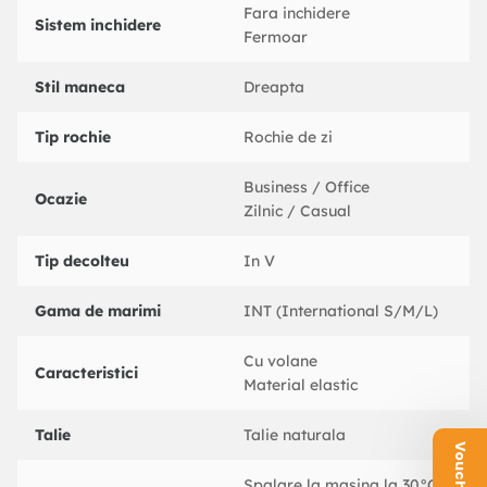
Fara inchidere
Sistem inchidere
Fermoar
Stil maneca
Dreapta
Tip rochie
Rochie de zi
Business / Office
Ocazie
Zilnic / Casual
Tip decolteu
In V
Gama de marimi
INT (International S/M/L)
Cu volane
Caracteristici
Material elastic
Talie
Talie naturala
Spalare la masina la 30°C