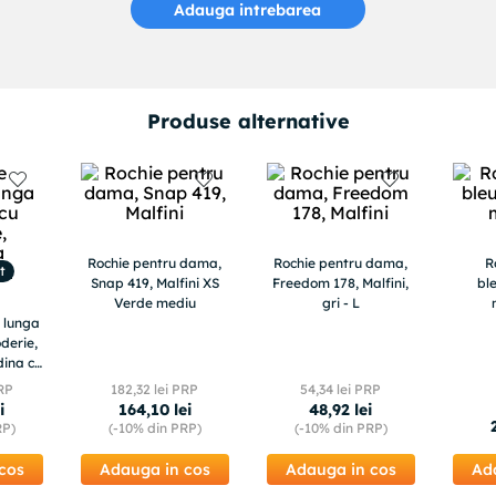
Adauga intrebarea
Produse alternative
Rochie pentru dama,
Rochie pentru dama,
R
t
Snap 419, Malfini XS
Freedom 178, Malfini,
bl
Verde mediu
gri - L
 lunga
derie,
dina cu
a pe
RP
182
,
32
lei PRP
54
,
34
lei PRP
4, plus
i
164
,
10
lei
48
,
92
lei
ndy
RP)
(-
10%
din PRP)
(-
10%
din PRP)
cos
Adauga in cos
Adauga in cos
Ad