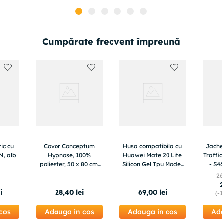
Cumpărate frecvent împreună
ric cu
Covor Conceptum
Husa compatibila cu
Jache
N, alb
Hypnose, 100%
Huawei Mate 20 Lite
Traffi
poliester, 50 x 80 cm,
Silicon Gel Tpu Model
- S4
650 gr/m², gri,
KPop Demon Hunters
2
485HFT3496
Happy Team
i
28
,
40
lei
69
,
00
lei
(-
cos
Adauga in cos
Adauga in cos
Ad