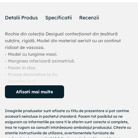
Detalii Produs
Specificatii
Recenzii
Rochie din colecția Desigual confecționat din țesătură
subțire, rigidă. Model din material aerisit cu un continut
ridicat de vascoza.
- Model cu lungime maxi.
- Marginea inferioară asimetrică.
- Fason in clos.
- Frunze decorative la tiv.
- Decolteu in V.
- Mâneci lungi, ajustate.
Afisati mai multe
- Închidere cu fermoar și cârlig ascuns.
- Incretituri decorative.
- Model cu imprimeu.
Imaginile produselor sunt afisate cu titlu de prezentare si pot contine
- Lungimea manecii. 59 cm.
accesorii neincluse in pachetul standard. Facem tot posibilul sa ne
- Lungimea: 147 cm.
asiguram ca informatiile pe care ti le oferim sunt corecte si complete,
insa te rugam sa consulti intotdeauna ambalajul produsului. Citeste cu
- Latimea la subrat: 49 cm.
atentie instructiunile de utilizare, avertismentele furnizate de
- Latimea taliei: 35 cm.