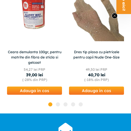
Ceara demulanta 100gr, pentru
Dres tip plasa cu pietricele
matrite din fibra de sticla si
pentru copii Nude One-Size
gelcoat
54
,
27
lei PRP
49
,
50
lei PRP
39
,
00
lei
40
,
70
lei
(-
28%
din PRP)
(-
18%
din PRP)
Adauga in cos
Adauga in cos