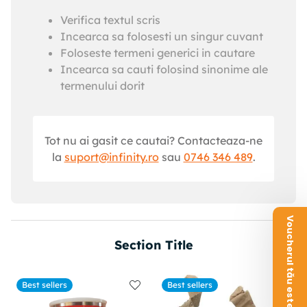
Verifica textul scris
Incearca sa folosesti un singur cuvant
Foloseste termeni generici in cautare
Incearca sa cauti folosind sinonime ale
termenului dorit
Tot nu ai gasit ce cautai? Contacteaza-ne
la
suport@infinity.ro
sau
0746 346 489
.
Voucherul tău este aici!
Section Title
Best sellers
Best sellers