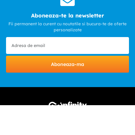
Aboneaza-te la newsletter
Fii permanent la curent cu noutatile si bucura-te de oferte
personalizate
Aboneaza-ma
HELP & CONTACT
INFINITY.RO