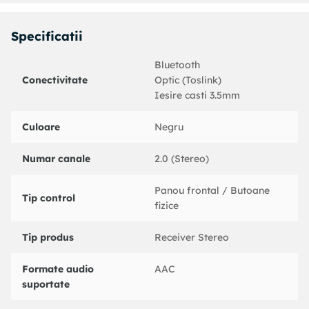
mini-jack de 3,5 mm si cablu Toslink
Specificatii
Bluetooth
Conectivitate
Optic (Toslink)
Iesire casti 3.5mm
Culoare
Negru
Numar canale
2.0 (Stereo)
Panou frontal / Butoane
Tip control
fizice
Tip produs
Receiver Stereo
Formate audio
AAC
suportate