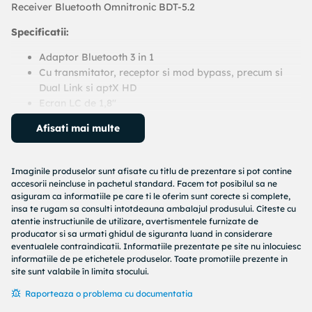
Receiver Bluetooth Omnitronic BDT-5.2
Specificatii:
Adaptor Bluetooth 3 in 1
Cu transmitator, receptor si mod bypass, precum si
Dual Link si aptX HD
Ecran LC de 1,8''
Imperecherea cu pana la 2 surse audio simultan
Afisati mai multe
Comenzi: Encoder, butoane de navigare, control volum
Raza de actiune: 20 m cu linie vizuala
Banda de frecventa: 2,4 GHz
Imaginile produselor sunt afisate cu titlu de prezentare si pot contine
Intrare stereo: mini-jack de 3,5 mm
accesorii neincluse in pachetul standard. Facem tot posibilul sa ne
Intrare mufa Toslink (optica)
asiguram ca informatiile pe care ti le oferim sunt corecte si complete,
insa te rugam sa consulti intotdeauna ambalajul produsului. Citeste cu
Iesire stereo: mini-jack de 3,5 mm
atentie instructiunile de utilizare, avertismentele furnizate de
Iesire mufa Toslink (optica)
producator si sa urmati ghidul de siguranta luand in considerare
Conexiune USB-C pentru alimentare
eventualele contraindicatii. Informatiile prezentate pe site nu inlocuiesc
Dimensiuni (L x I x A): 84 x 30 x 12 mm
informatiile de pe etichetele produselor. Toate promotiile prezente in
Greutate: 160 g
site sunt valabile în limita stocului.
Culoare: Negru
Raporteaza o problema cu documentatia
Include cablu USB-C, cablu mini-jack de 3,5 mm < - >