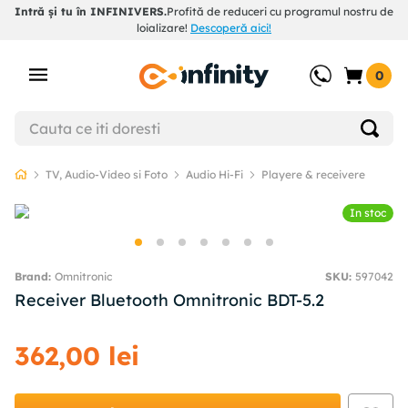
Intră și tu în INFINIVERS.
Profită de reduceri cu programul nostru de
loializare!
Descoperă aici!
0
TV, Audio-Video si Foto
Audio Hi-Fi
Playere & receivere
In stoc
Omnitronic
SKU
:
597042
Receiver Bluetooth Omnitronic BDT-5.2
362
,
00
lei