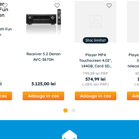
oth Fun
n
Stoc limitat
Receiver 5.2 Denon
Player MP4
Playe
AVC-S670H
Touchscreen 4.02",
b
144GB, Card SD
teleco
512GB, Bluetooth,
slo
799
,
89
lei PRP
4
Baterie 2000mAh, HiFi,
574
,
99
lei
Radio FM,USB-C, Casti,
i
3
.
125
,
00
lei
(-
28%
din PRP)
(-
Husa, Folie
cos
Adauga in cos
Adauga in cos
Ad