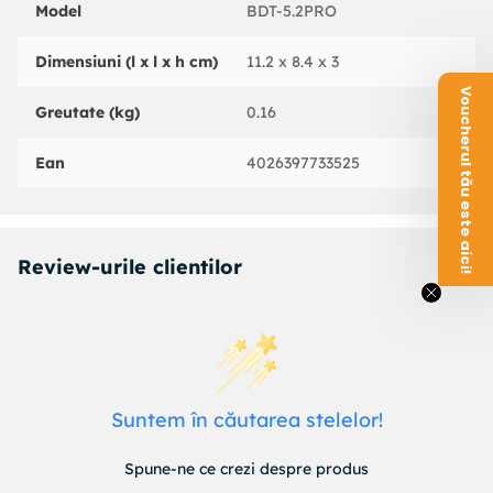
Model
BDT-5.2PRO
Dimensiuni (l x l x h cm)
11.2 x 8.4 x 3
Voucherul tău este aici!
Greutate (kg)
0.16
Ean
4026397733525
Review-urile clientilor
Suntem în căutarea stelelor!
Spune-ne ce crezi despre produs