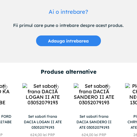
Ai o intrebare?
Fii primul care pune o intrebare despre acest produs.
Adauga intrebarea
Produse alternative
na FORD
Set saboti frana
Set saboti frana
P
027ABE
DACIA LOGAN II ATE
DACIA SANDERO II
CHRY
03052079193
ATE 03052079193
ATE
RP
624
,
00
lei PRP
624
,
00
lei PRP
2