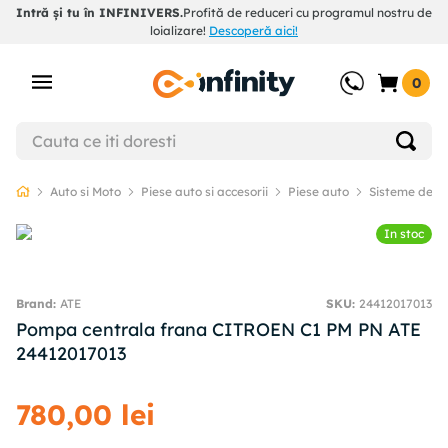
Intră și tu în INFINIVERS.
Profită de reduceri cu programul nostru de
loializare!
Descoperă aici!
0
Auto si Moto
Piese auto si accesorii
Piese auto
Sisteme de f
In stoc
ATE
SKU
:
24412017013
Pompa centrala frana CITROEN C1 PM PN ATE
24412017013
780
,
00
lei