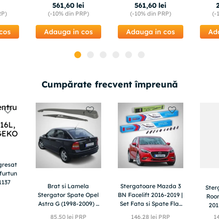
i
561
,
60
lei
561
,
60
lei
RP)
(-
10%
din PRP)
(-
10%
din PRP)
(-
cos
Adauga in cos
Adauga in cos
Ad
Cumpărate frecvent împreună
gresat
furtun
1137
Brat si Lamela
Stergatoare Mazda 3
Ster
Stergator Spate Opel
BN Facelift 2016-2019 |
Room
Astra G (1998-2009) -
Set Fata si Spate Flat
201
405mm, Mammooth
Premium – TeamCar®
Spate 
85
,
50
lei PRP
146
,
28
lei PRP
1