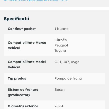
Cod MAPP disponibil :
Vehicul cu volan pe stanga/dreapta : pentru vehicule cu
volan pe stanga
Specificatii
An fabricatie pana la : 04/2014
Dinamica franare/conducere : pentru vehicule fara ESP
Continut pachet
1 bucata
Coduri echivalente:
: 010846
Citroën
Compatibilitate Marca
CITROEN : 4601R3
Peugeot
Vehicul
PEUGEOT : 4601R3
Toyota
TOYOTA : 4702509010
BOSCH : 0204123667
Compatibilitate Model
C1 I, 107, Aygo
TRW : PMF569
Vehicul
Tip produs
Pompa de frana
Sistem de franare
Bosch
(producator)
Diametru exterior
20.64