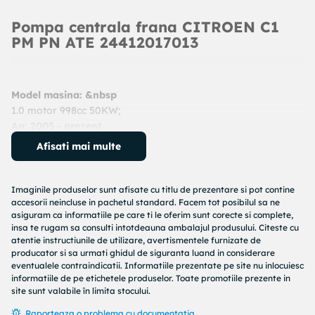
Pompa centrala frana CITROEN C1
PM PN ATE 24412017013
Model masina: &nbsp
1.0 motor 998cc 50KW;
An: 2005 - prezent
Cod produs:
24412017013
Afisati mai multe
Producator:
ATE
Denumire produs:
Pompa centrala, frana
Imaginile produselor sunt afisate cu titlu de prezentare si pot contine
Specificatii produs:
accesorii neincluse in pachetul standard. Facem tot posibilul sa ne
asiguram ca informatiile pe care ti le oferim sunt corecte si complete,
Diametru [mm] : 20,64
insa te rugam sa consulti intotdeauna ambalajul produsului. Citeste cu
atentie instructiunile de utilizare, avertismentele furnizate de
Nr. de cuplaje : 2
producator si sa urmati ghidul de siguranta luand in considerare
Dimensiune filet : M10x1
eventualele contraindicatii. Informatiile prezentate pe site nu inlocuiesc
Lungime 1 [mm] : 32
informatiile de pe etichetele produselor. Toate promotiile prezente in
Lungime 2 [mm] : 83
site sunt valabile în limita stocului.
Sistem franare : Bosch
Raporteaza o problema cu documentatia