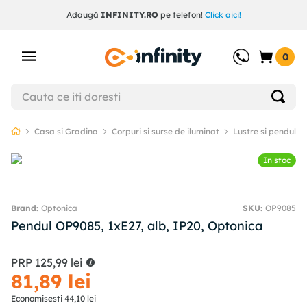
Adaugă
INFINITY.RO
pe telefon!
Click aici!
0
Casa si Gradina
Corpuri si surse de iluminat
Lustre si pendule
In stoc
Optonica
SKU
:
OP9085
Pendul OP9085, 1xE27, alb, IP20, Optonica
PRP
125
,
99
lei
81
,
89
lei
Economisesti
44
,
10
lei