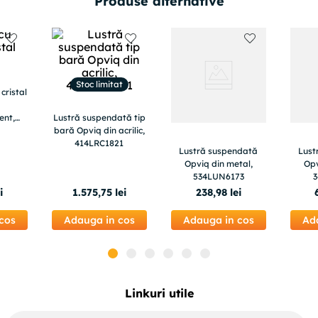
Produse alternative
Stoc limitat
cristal
ent,
Lustră suspendată tip
i E14
bară Opviq din acrilic,
414LRC1821
Lustră suspendată
Lust
Opviq din metal,
Opv
534LUN6173
i
1
.
575
,
75
lei
238
,
98
lei
cos
Adauga in cos
Adauga in cos
Ad
Linkuri utile