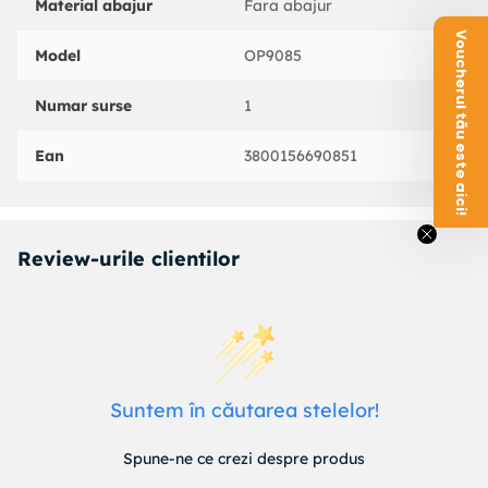
Material abajur
Fara abajur
Voucherul tău este aici!
Model
OP9085
Numar surse
1
Ean
3800156690851
Review-urile clientilor
Suntem în căutarea stelelor!
Spune-ne ce crezi despre produs