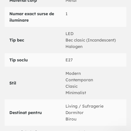
Material corp
Metal
protectie IP20, acest pendul aduce o lumina calda si placuta,
perfecta pentru a crea o atmosfera primitoare.
Numar exact surse de
1
iluminare
LED
Tip bec
Bec clasic (Incandescent)
Halogen
Tip soclu
E27
Modern
Contemporan
Stil
Clasic
Minimalist
Living / Sufragerie
Destinat pentru
Dormitor
Birou