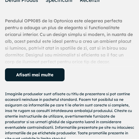
Detalii Produs
Specificatii
Recenzii
Pendulul OP9085 de la Optonica este alegerea perfecta
pentru a adauga un plus de eleganta si functionalitate
oricarui interior. Cu un design simplu si modern, in nuanta de
alb, acest pendul este ideal pentru a crea un ambient placut
si luminos, potrivit atat in spatiile de zi, cat si in birou sau
dormitor. Designul sau minimalist si eficienta sa il fac un
corp de iluminat perfect pentru orice tip de decor.
Caracteristici principale
Afisati mai multe
Design elegant si versatil
Pendulul OP9085 impresioneaza prin liniile sale curate si
Imaginile produselor sunt afisate cu titlu de prezentare si pot contine
culoarea alba, care se potriveste perfect in orice tip de
accesorii neincluse in pachetul standard. Facem tot posibilul sa ne
interior. Fie ca alegi un decor modern, contemporan sau
asiguram ca informatiile pe care ti le oferim sunt corecte si complete,
insa te rugam sa consulti intotdeauna ambalajul produsului. Citeste cu
chiar clasic, acest pendul va completa cu stil orice incapere.
atentie instructiunile de utilizare, avertismentele furnizate de
producator si sa urmati ghidul de siguranta luand in considerare
Soclu E27
eventualele contraindicatii. Informatiile prezentate pe site nu inlocuiesc
Flexibilitate in alegerea sursei de lumina
informatiile de pe etichetele produselor. Toate promotiile prezente in
Cu un soclu E27, acest pendul iti ofera posibilitatea de a
site sunt valabile în limita stocului.