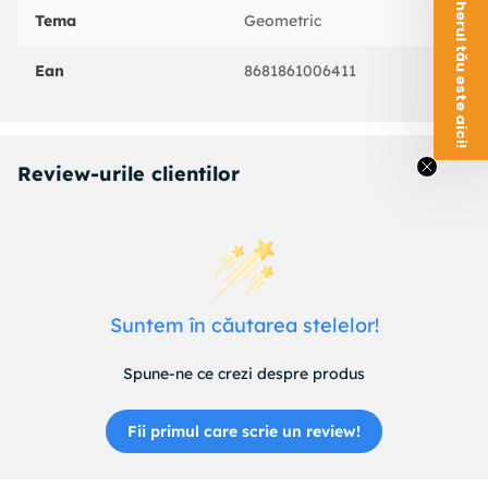
Voucherul tău este aici!
Tema
Geometric
Ean
8681861006411
Review-urile clientilor
Suntem în căutarea stelelor!
Spune-ne ce crezi despre produs
Fii primul care scrie un review!