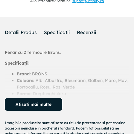
Ai o intrebare? Scrie-ne:
suport@infinity.ro
Detalii Produs
Specificatii
Recenzii
Penar cu 2 fermoare Brons.
Specificații:
Brand:
BRONS
Culoare:
Alb, Albastru, Bleumarin, Galben, Maro, Mov,
Portocaliu, Rosu, Roz, Verde
Forma:
Dreptunghiulara
Model:
BR-3105
Afisati mai multe
Numar compartimente:
2
Numar exact compartimente:
2
Stil:
Amuzant / Jucaus, Modern
Imaginile produselor sunt afisate cu titlu de prezentare si pot contine
Tema:
Geometric
accesorii neincluse in pachetul standard. Facem tot posibilul sa ne
Tip inchidere:
Fermoar
asiguram ca informatiile pe care ti le oferim sunt corecte si complete,