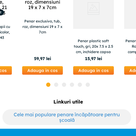
t
Penar exclusivo, tub,
pii cu
roz, dimensiuni 19 x 7 x
color,
7cm
Y43
Penar plastic soft
Penar 
touch, gri, 20x 7.5 x 2.5
Ro
cm, inchidere capsa
comp
59
,
97
lei
15
,
97
lei
cos
Adauga in cos
Adauga in cos
Ad
Linkuri utile
Cele mai populare penare încăpătoare pentru
școală