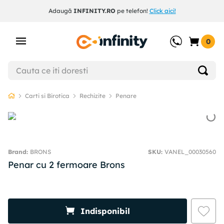
Adaugă
INFINITY.RO
pe telefon!
Click aici!
0
Carti si Birotica
Rechizite
Penare
BRONS
SKU
:
VANEL_00030560
Penar cu 2 fermoare Brons
Indisponibil