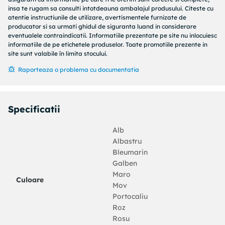
insa te rugam sa consulti intotdeauna ambalajul produsului. Citeste cu
Tip penar:
Borseta / Husa
atentie instructiunile de utilizare, avertismentele furnizate de
producator si sa urmati ghidul de siguranta luand in considerare
eventualele contraindicatii. Informatiile prezentate pe site nu inlocuiesc
informatiile de pe etichetele produselor. Toate promotiile prezente in
site sunt valabile în limita stocului.
Raporteaza o problema cu documentatia
Specificatii
Alb
Albastru
Bleumarin
Galben
Maro
Culoare
Mov
Portocaliu
Roz
Rosu