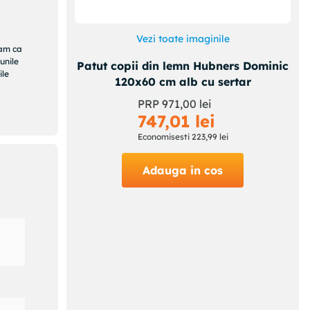
 luni
nt
Vezi toate imaginile
te
ram ca
unile
Patut copii din lemn Hubners Dominic
ile
ste
120x60 cm alb cu sertar
PRP
971
,
00
lei
seste
747
,
01
lei
Economisesti
223
,
99
lei
te
Adauga in cos