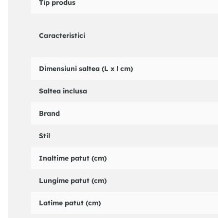
Tip produs
Inaltime nivel inferior (masurat de la sol): 22,5 cm.
Inaltime nivel intermediar (masurat de la sol): 35 cm.
Inaltime nivel superior (masurat de la sol): 51 cm.
Caracteristici
Dimensiunea dintre grilaje: 56 mm.
Dimensiune saltea necesara: 120x60 cm.
Greutate: 15 kg.
Dimensiuni saltea (L x l cm)
Saltea inclusa
Brand
Stil
Inaltime patut (cm)
Lungime patut (cm)
Latime patut (cm)