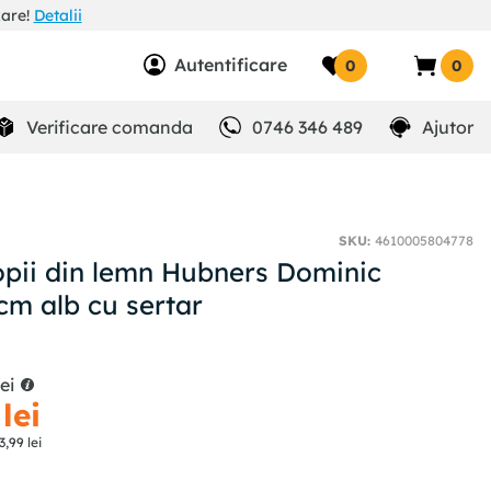
zare!
Detalii
Autentificare
0
0
Verificare comanda
0746 346 489
Ajutor
SKU
:
4610005804778
opii din lemn Hubners Dominic
cm alb cu sertar
lei
lei
3
,
99
lei