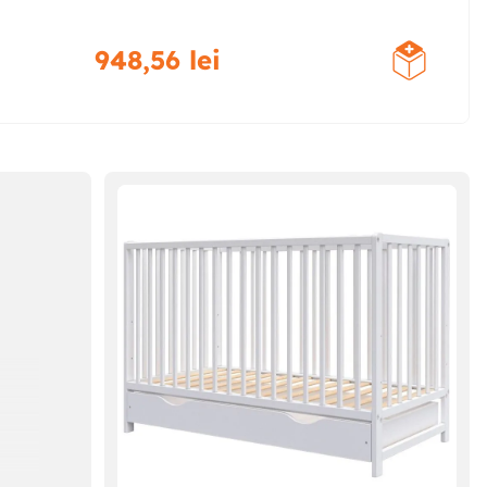
948
,
56
lei