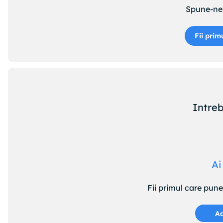
Spune-ne 
Fii prim
Intreb
Ai
Fii primul care pun
Ad