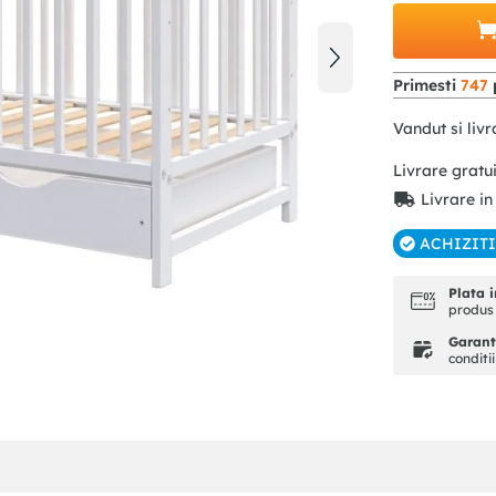
Primesti
747
Vandut si livr
Livrare gratu
Livrare in
ACHIZIT
Plata i
produs 
Garanti
conditi