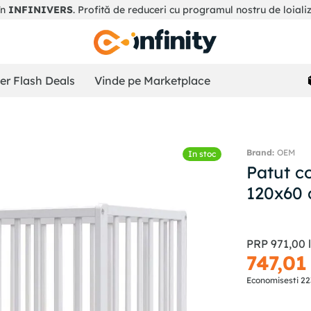
în
INFINIVERS
. Profită de reduceri cu programul nostru de loiali
r Flash Deals
Vinde pe Marketplace
OEM
In stoc
Patut c
120x60 
PRP
971
,
00
747
,
01
Economisesti
22