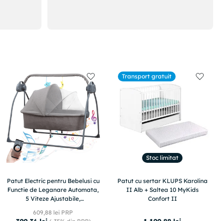
Transport gratuit
Stoc limitat
Patut Electric pentru Bebelusi cu
Patut cu sertar KLUPS Karolina
Functie de Leganare Automata,
II Alb + Saltea 10 MyKids
5 Viteze Ajustabile,
Confort II
Temporizator Inteligent 8-60
609
,
88
lei PRP
Min