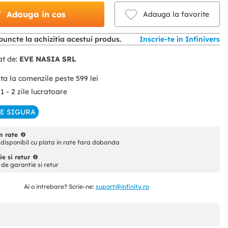
Adauga in cos
Adauga la favorite
puncte la achizitia acestui produs.
Inscrie-te in Infinivers
at de:
EVE NASIA SRL
ita la comenzile peste
599
lei
 1 - 2 zile lucratoare
IE SIGURA
n rate
disponibil cu plata in rate fara dobanda
e si retur
i de garantie si retur
Ai o intrebare? Scrie-ne:
suport@infinity.ro