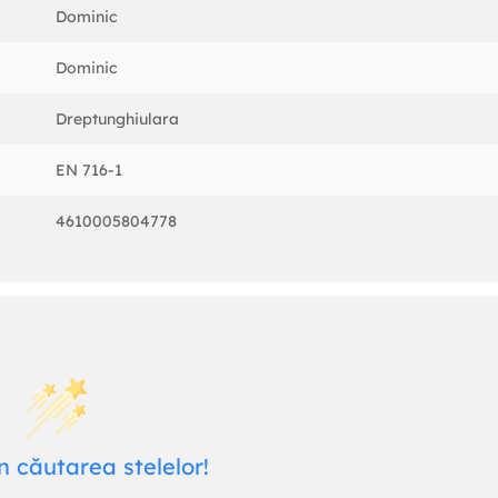
Dominic
Dominic
Dreptunghiulara
EN 716-1
4610005804778
n căutarea stelelor!