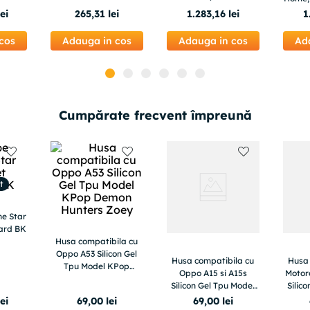
cm
natur
lei
265
,
31
lei
1
.
283
,
16
lei
1
cos
Adauga in cos
Adauga in cos
Ad
Cumpărate frecvent împreună
t
ne Star
ard BK
Husa compatibila cu
Oppo A53 Silicon Gel
Husa compatibila cu
Husa 
Tpu Model KPop
Oppo A15 si A15s
Motor
Demon Hunters Zoey
Silicon Gel Tpu Model
Silic
Trooper Money
Spon
lei
69
,
00
lei
69
,
00
lei