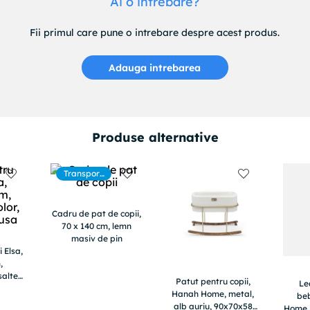
Ai o intrebare?
Fii primul care pune o intrebare despre acest produs.
Adauga intrebarea
Produse alternative
Transport
gratuit
Cadru de pat de copii,
70 x 140 cm, lemn
masiv de pin
 Elsa,
,
 saltea
Patut pentru copii,
Le
Hanah Home, metal,
beb
alb auriu, 90x70x58
Home, 