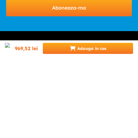
Aboneaza-ma
969
,
52
lei
Adauga in cos
HELP & CONTACT
INFINITY.RO
CATEGORII
0746 346 489 (07INFINITY)
suport@infinity.ro