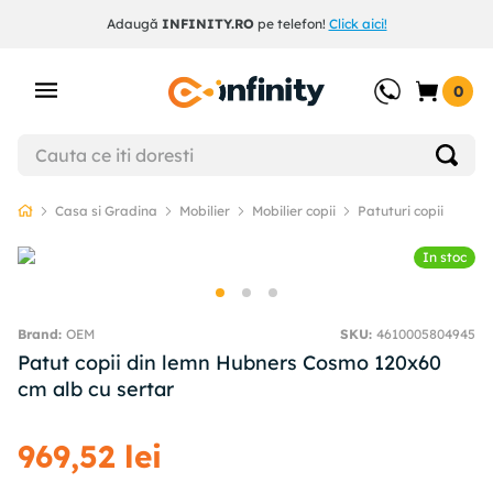
Adaugă
INFINITY.RO
pe telefon!
Click aici!
0
Casa si Gradina
Mobilier
Mobilier copii
Patuturi copii
In stoc
OEM
SKU
:
4610005804945
Patut copii din lemn Hubners Cosmo 120x60
cm alb cu sertar
969
,
52
lei