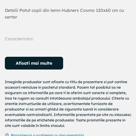
Detalii Patut copii din lemn Hubners Cosmo 120x60 cm cu
sertar
Caracteristici:
Afisati mai multe
Patutul pentru copii Cosmo cu un design simplu si
modern foarte util si confortabil poate fi alegerea
ideala pentru orice incapere, utilizabil de la 0 luni la 3-
Imaginile produselor sunt afisate cu titlu de prezentare si pot contine
4 ani, produs in U.E. cu certificare de siguranta si
accesorii neincluse in pachetul standard. Facem tot posibilul sa ne
asiguram ca informatiile pe care ti le oferim sunt corecte si complete,
calitate Europeana.
insa te rugam sa consulti intotdeauna ambalajul produsului. Citeste cu
Este realizat din lemn masiv si semifabricate din lemn
atentie instructiunile de utilizare, avertismentele furnizate de
(PAL), beneficiaza de finisaje de exceptie, partile
producator si sa urmati ghidul de siguranta luand in considerare
patutului sunt tratate cu vopsele si lacuri ecologice pe
eventualele contraindicatii. Informatiile prezentate pe site nu inlocuiesc
informatiile de pe etichetele produselor. Toate promotiile prezente in
baza de apa conform normelor si reglementarilor
site sunt valabile în limita stocului.
Europene, somiera nu este tratata cu vopsea, nu
reprezinta nici un pericol pentru sanatatea celui mic.
Raporteaza o problema cu documentatia