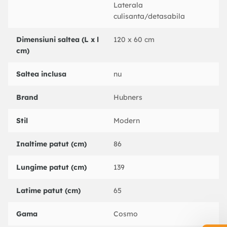
Acest produs este fabricat si testat in conformitate cu
Laterala
directivele Europene: EN 716-1/2017.
culisanta/detasabila
Dimensiuni saltea (L x l
120 x 60 cm
cm)
Dimensiuni interioare: 120 x 60 cm.
Dimensiuni exterioare: 139 x 65 x 86 cm.
Inaltime nivel inferior (masurat de la sol): 20,8 cm.
Saltea inclusa
nu
Inaltime nivel intermediar (masurat de la sol): 33,6 cm.
Inaltime nivelul superior (masurat de la sol): 49,6 cm.
Brand
Hubners
Dimensiune saltea necesara: 120 x 60 cm.
Greutate: 21 kg.
Stil
Modern
Inaltime patut (cm)
86
Lungime patut (cm)
139
Latime patut (cm)
65
Gama
Cosmo