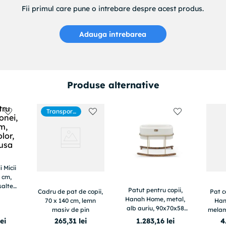
Fii primul care pune o intrebare despre acest produs.
Adauga intrebarea
Produse alternative
Transport
gratuit
 Micii
 cm,
 saltea
Patut pentru copii,
Cadru de pat de copii,
Pat c
Hanah Home, metal,
70 x 140 cm, lemn
Han
alb auriu, 90x70x58
masiv de pin
melami
cm
13
lei
265
,
31
lei
1
.
283
,
16
lei
4