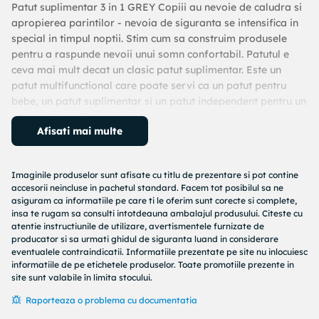
Patut suplimentar 3 in 1 GREY Copiii au nevoie de caludra si
apropierea parintilor - nevoia de siguranta se intensifica in
special in timpul noptii. Stim cum sa construim produsele
pentru a raspunde nevoii unui somn confortabil. Patutul e
ceva mai mult decat un clasic patut suplimentar. Este un
patut multifunctional care poate servi ca un patut pentru
bebe, un patut suplimentar si un patut independent pentru un
copil de 2 ani. Este conceput in special pentru parinti care ar
Afisati mai multe
vrea sa fie cat mai aproape posibil de copilul lor de la
nastere, iar in acelasi timp cauta un patut cu un design
universal. Datorita ajustarii simple a inaltimii pe 5 nivele vei
Imaginile produselor sunt afisate cu titlu de prezentare si pot contine
putea adapta in cateva minute chiar la un pat
accesorii neincluse in pachetul standard. Facem tot posibilul sa ne
nestandardizat. Fundul patutului poate fi coborat si extins,
asiguram ca informatiile pe care ti le oferim sunt corecte si complete,
de aceea poate fi folosit si pentru un copil de doi ani. Cu o
insa te rugam sa consulti intotdeauna ambalajul produsului. Citeste cu
singura miscare poti regla unghiul de inclinare a saltelei pe
atentie instructiunile de utilizare, avertismentele furnizate de
producator si sa urmati ghidul de siguranta luand in considerare
unul dintre cele 2 nivele - copilul este racit sau regurgiteaza,
eventualele contraindicatii. Informatiile prezentate pe site nu inlocuiesc
atunci este suficient sa ridici usor o parte a saltelei pentru a-i
informatiile de pe etichetele produselor. Toate promotiile prezente in
oferi un somn linistit toata noaptea. Avantaje Functionalitate
site sunt valabile în limita stocului.
este un produs 3 in 1 - serveste ca un patut suplimentar, un
Raporteaza o problema cu documentatia
patut pentru bebe si un patut pentru un copil mai mare (pana