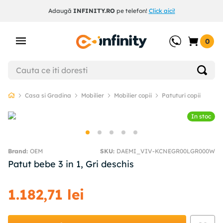
Adaugă
INFINITY.RO
pe telefon!
Click aici!
0
Casa si Gradina
Mobilier
Mobilier copii
Patuturi copii
In stoc
OEM
SKU
:
DAEMI_VIV-KCNEGR00LGR000W
Patut bebe 3 in 1, Gri deschis
1
.
182
,
71
lei