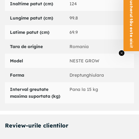
Voucherul tău este aici!
Lungimea minima si maxima a piciorului care ajunge la pat
Inaltime patut (cm)
124
56
Lungime patut (cm)
99.8
Distanta intre picioare care ajung la pat, masurata pe
partea interioara a picioarelor 67,5
Latime patut (cm)
69.9
Distanta de la sol pana la cel mai inalt punct al patutului 81
cm
Tara de origine
Romania
Inaltime Nivel 1 inaltime totala 81 cm, inaltime de la fundul
Model
NESTE GROW
patutului pana la sol 44 cm.
Forma
Dreptunghiulara
Nivel 2 inaltime totala 78 cm, inaltime de la fundul patutului
pana la sol 41 cm. Nivel 3 inaltime totala 75 cm, inaltime de
la fundul patutului pana la sol 38 cm. Nivel 4 inaltime totala
Interval greutate
Pana la 15 kg
72 cm, inaltime de la fundul patutului pana la sol 36 cm.
maxima suportata (kg)
Nivel 5 inaltime totala 70 cm, inaltime de la fundul patutului
pana la sol 33 cm.
Greutate 10kg
Review-urile clientilor
Greutatea produsului in ambalaj 11,5 kg