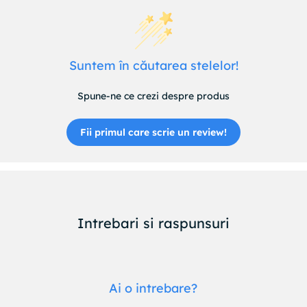
Avertizari A se inceta utilizarea patutului din momentul in
care bebelusul sta singur in fund, se trage singur in sus, se
ridica pe maini sau pe genunchi. A nu se folosi acest produs
fara sa cititi mai intai manualul. Verificati cum se fixeaza
Suntem în căutarea stelelor!
corect NESTE GROW la patul parintilor
Spune-ne ce crezi despre produs
Fii primul care scrie un review!
Intrebari si raspunsuri
Ai o intrebare?