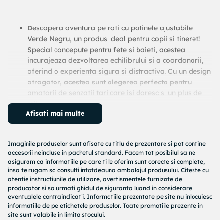
Descopera aventura pe roti cu patinele ajustabile
Verde Negru, un produs ideal pentru copii si tineret!
Special concepute pentru fete si baieti, acestea
incurajeaza dezvoltarea echilibrului si a coordonarii,
oferind o experienta sigura si distractiva. Cu un design
atragator, acestea sunt alegerea perfecta pentru
amatorii de senzatii tari care isi doresc si un plus de
stil.
Afisati mai multe
Caracteristici remarcabile
Marime Reglabila:
Se adapteaza perfect
piciorului, fiind potrivita pentru marimile 39-42.
Imaginile produselor sunt afisate cu titlu de prezentare si pot contine
Indiferent de cresterea copilului, patinele vor
accesorii neincluse in pachetul standard. Facem tot posibilul sa ne
oferi mereu o potrivire confortabila.
asiguram ca informatiile pe care ti le oferim sunt corecte si complete,
Rulmenti cu bile din Otel:
Acestia asigura o
insa te rugam sa consulti intotdeauna ambalajul produsului. Citeste cu
alunecare lina si rapida, transformand fiecare
atentie instructiunile de utilizare, avertismentele furnizate de
producator si sa urmati ghidul de siguranta luand in considerare
plimbare intr-o aventura plina de adrenalina.
eventualele contraindicatii. Informatiile prezentate pe site nu inlocuiesc
Roti din PVC:
Cu dimensiunea de 70x24mm,
informatiile de pe etichetele produselor. Toate promotiile prezente in
rotile sunt ideale pentru o experienta de patinaj
site sunt valabile în limita stocului.