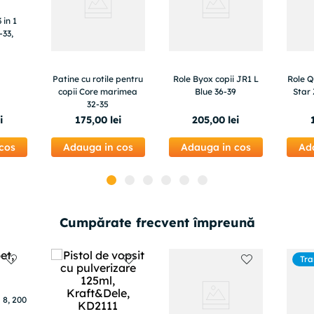
 in 1
-33,
Patine cu rotile pentru
Role Byox copii JR1 L
Role 
copii Core marimea
Blue 36-39
Star
32-35
i
175
,
00
lei
205
,
00
lei
cos
Adauga in cos
Adauga in cos
Ad
Cumpărate frecvent împreună
Tra
g
 8, 200