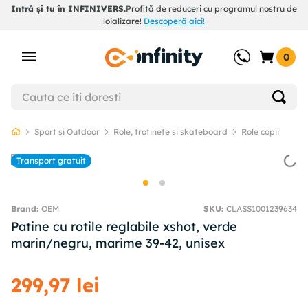
Intră și tu în INFINIVERS.
Profită de reduceri cu programul nostru de
loializare!
Descoperă aici!
0
Sport si Outdoor
Role, trotinete si skateboard
Role copii
Transport gratuit
OEM
SKU
:
CLASS1001239634
Patine cu rotile reglabile xshot, verde
marin/negru, marime 39-42, unisex
299
,
97
lei