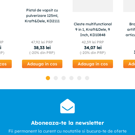
Pistol de vopsit cu
pulverizare 125ml,
Kraft&Dele, KD2111
Cleste multifunctional
Bra
9 in 1, Kraft&Dele, 9
arti
Inch, KD10848
artic
RP
47
,
92
lei PRP
42
,
59
lei PRP
i
38
,
33
lei
34
,
07
lei
RP)
(-
20%
din PRP)
(-
20%
din PRP)
cos
Adauga in cos
Adauga in cos
Ad
Aboneaza-te la newsletter
Fii permanent la curent cu noutatile si bucura-te de oferte