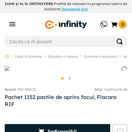
Intră și tu în INFINIVERS.
Profită de reduceri cu programul nostru de
loializare!
Descoperă aici!
0
Casa si Gradina
Gradina si terasa
Gratare si accesorii
Acces
RIF REFCO
SKU
:
CubFoc24x48
Pachet 1152 pastile de aprins focul, Flacara
RIF
Indisponibil