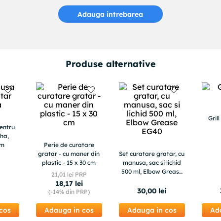
Adauga intrebarea
Produse alternative
entru
ha,
cm
Perie de curatare
gratar - cu maner din
plastic - 15 x 30 cm
Set curatare gratar, cu
Gril
manusa, sac si lichid
21
,
01
lei PRP
500 ml, Elbow Grease
18
,
17
lei
EG40
30
,
00
lei
(-
14%
din PRP)
cos
Adauga in cos
Adauga in cos
Ad