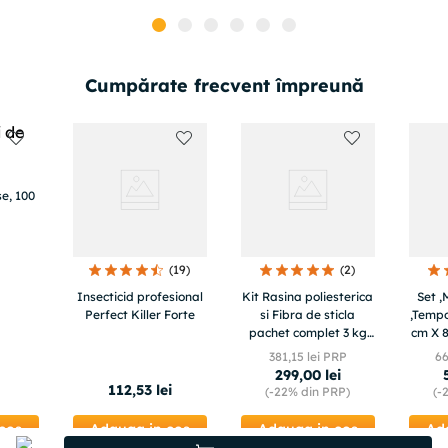
Cumpărate frecvent împreună
e, 100
(
19
)
(
2
)
Insecticid profesional
Kit Rasina poliesterica
Set ,
Perfect Killer Forte
si Fibra de sticla
,Tempo
pachet complet 3 kg
cm X 
pentru reparatii auto,
buca
381
,
15
lei PRP
6
moto , ambarcatiuni
lebada
299
,
00
lei
BIG KIT
112
,
53
lei
(-
22%
din PRP)
(-
cos
Adauga in cos
Adauga in cos
Ad