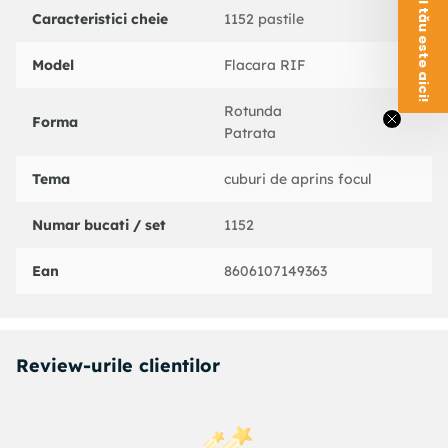
Voucherul tău este aici!
Caracteristici cheie
1152 pastile
Model
Flacara RIF
Rotunda
Forma
Patrata
Tema
cuburi de aprins focul
Numar bucati / set
1152
Ean
8606107149363
Review-urile clientilor