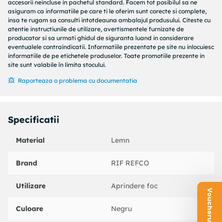
sa nu se stinga flacarile.
accesorii neincluse in pachetul standard. Facem tot posibilul sa ne
asiguram ca informatiile pe care ti le oferim sunt corecte si complete,
Asigurati-va ca aprinzatoarele sunt arse complet si
insa te rugam sa consulti intotdeauna ambalajul produsului. Citeste cu
combustibilul este acoperit cu un strat de cenusa inainte de a
atentie instructiunile de utilizare, avertismentele furnizate de
producator si sa urmati ghidul de siguranta luand in considerare
pune mancarea pe gratar.
eventualele contraindicatii. Informatiile prezentate pe site nu inlocuiesc
informatiile de pe etichetele produselor. Toate promotiile prezente in
IMPORTANT: Nu lasati la indemana copiilor.
site sunt valabile în limita stocului.
Contine: kerosen (petrol). Solid inflamabil. Cauzeaza iritatii
Raporteaza o problema cu documentatia
ale pielii. Poate cauza somnolenta sau ameteala.Toxic cu
flora si fauna acvatica cu efecte de lunga durata. Daca este
nevoie de asistenta medicala, ambalajul sau eticheta
Specificatii
produsului trebuie sa fie la indemana. A nu se lasa la
indemana copiilor.A se tine departe de caldura, suprafete
Material
Lemn
calde, scantei, flacara deschisa sau alte surse de aprindere.
Fumatul interzis. A se evita inhalarea fumului/vaporilor. A se
spala mainile foarte bine dupa manipulare. A se elimina
Brand
RIF REFCO
continutul/recipientul in conformitate cu reglementarile
locale/regionale/nationale/internationale.
Utilizare
Aprindere foc
Culoare
Negru