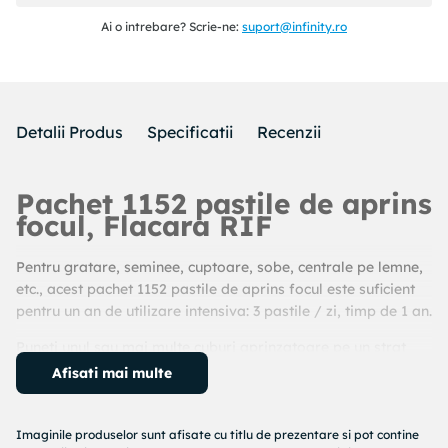
Ai o intrebare? Scrie-ne:
suport@infinity.ro
Detalii Produs
Specificatii
Recenzii
Pachet 1152 pastile de aprins
focul, Flacara RIF
Pentru gratare, seminee, cuptoare, sobe, centrale pe lemne,
etc., acest pachet 1152 pastile de aprins focul este suficient
pentru un an de utilizare intensiva: 3 pastile / zi, timp de 1 an.
Puneti unul sau mai multe cuburi aprinzatoare pe un strat
subtire combustibil solid (mangal, lemn sau carbune) si
Afisati mai multe
aprindeti.
Dupa 1-2 minute adaugati mai mult combustibil avand grija
Imaginile produselor sunt afisate cu titlu de prezentare si pot contine