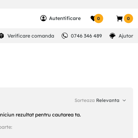
Autentificare
0
0
Verificare comanda
0746 346 489
Ajutor
Sorteaza
Relevanta
niciun rezultat pentru cautarea ta.
parte: