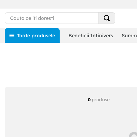
Beneficii Infinivers
Summe
produse
0