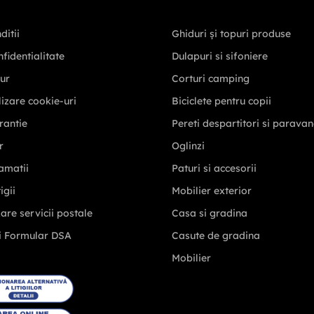
ditii
Ghiduri și topuri produse
nfidentialitate
Dulapuri si sifoniere
tur
Corturi camping
ilizare cookie-uri
Biciclete pentru copii
rantie
Pereti despartitori si parava
r
Oglinzi
amatii
Paturi si accesorii
igii
Mobilier exterior
zare servicii postale
Casa si gradina
i Formular DSA
Casute de gradina
Mobilier