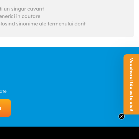
ti un singur cuvant
nerici in cautare
losind sinonime ale termenului dorit
Voucherul tău este aici!
zate
a