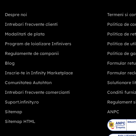
Despre noi
Termeni si con
Intrebari frecvente clienti
Politica de co
Modalitati de plata
Politica de re
Program de loializare Infinivers
Politica de ut
Regulamente de campanii
Politica de ga
Blog
Formular retu
Inscrie-te in Infinity Marketplace
Formular recl
Comunitatea Autohton
Solutionare lit
Intrebari frecvente comercianti
Conditii furni
Suport.infinity.ro
Regulament s
Sitemap
ANPC
Sitemap HTML