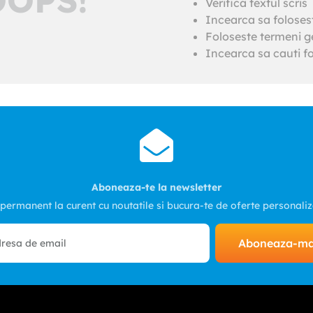
Verifica textul scris
Incearca sa foloses
Foloseste termeni ge
Incearca sa cauti fo
Aboneaza-te la newsletter
 permanent la curent cu noutatile si bucura-te de oferte personali
Aboneaza-m