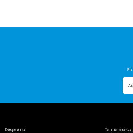
Fii
Despre noi
Termeni si con