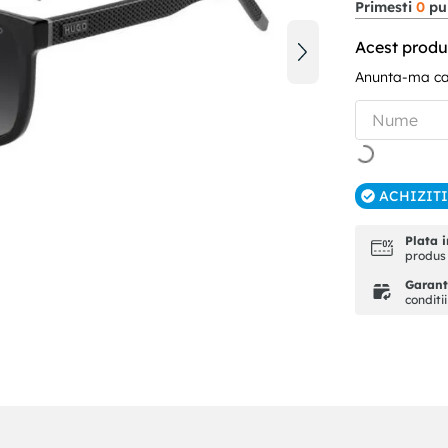
Primesti
0
pun
Acest produ
Anunta-ma can
ACHIZIT
Plata i
produs 
Garanti
conditi