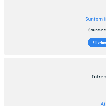
Suntem î
Spune-ne 
Fii prim
Intreb
Ai