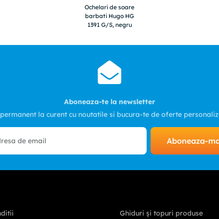
Ochelari de soare
barbati Hugo HG
1391 G/S, negru
Aboneaza-te la newsletter
 permanent la curent cu noutatile si bucura-te de oferte personali
Aboneaza-m
ditii
Ghiduri și topuri produse