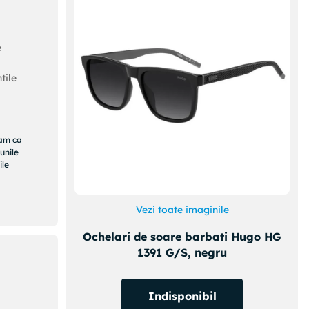
e
tile
ram ca
unile
ile
Vezi toate imaginile
Ochelari de soare barbati Hugo HG
1391 G/S, negru
Indisponibil