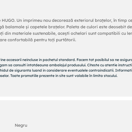
e HUGO. Un imprimeu nou decorează exteriorul brațelor, în timp c
ângă balamale și capetele brațelor. Paleta de culori este deosebit de
ți din materiale sustenabile, acești ochelari sunt compatibili cu len
re confortabilă pentru toți purtătorii.
tine accesorii neincluse in pachetul standard. Facem tot posibilul sa ne asigu
rugam sa consulti intotdeauna ambalajul produsului. Citeste cu atentie instructi
hidul de siguranta luand in considerare eventualele contraindicatii. Informati
elor. Toate promotiile prezente in site sunt valabile în limita stocului.
Negru