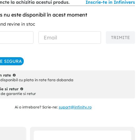
cte la achizitia acestui produs.
Inscrie-te in Infinivers
s nu este disponibil în acest moment
d revine in stoc
TRIMITE
IE SIGURA
n rate
disponibil cu plata in rate fara dobanda
e si retur
i de garantie si retur
Ai o intrebare? Scrie-ne:
suport@infinity.ro