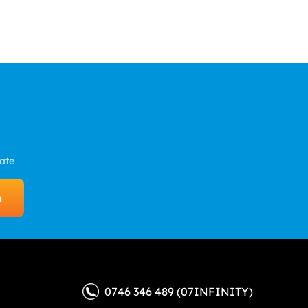
zate
a
0746 346 489 (07INFINITY)