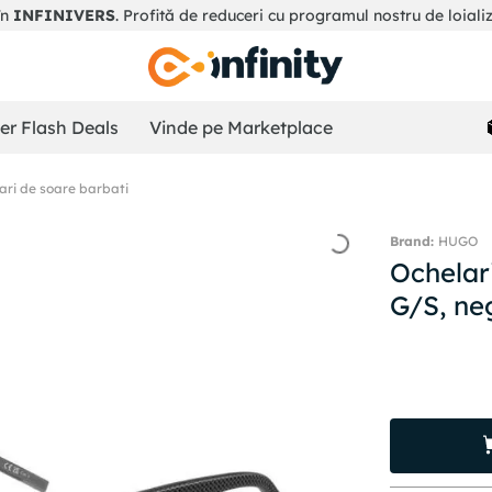
în
INFINIVERS
. Profită de reduceri cu programul nostru de loiali
r Flash Deals
Vinde pe Marketplace
ari de soare barbati
HUGO
Ochelar
G/S, ne