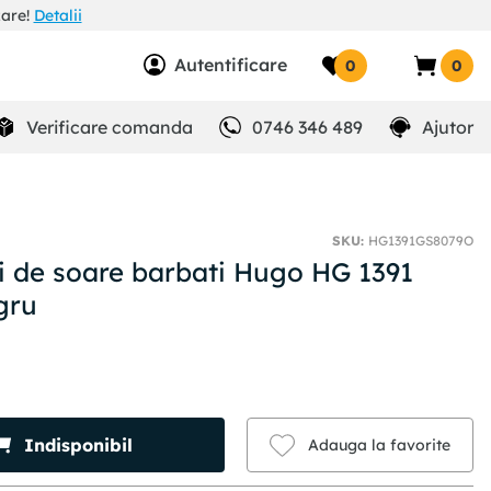
zare!
Detalii
Autentificare
0
0
Verificare comanda
0746 346 489
Ajutor
SKU
:
HG1391GS8079O
i de soare barbati Hugo HG 1391
gru
Indisponibil
Adauga la favorite