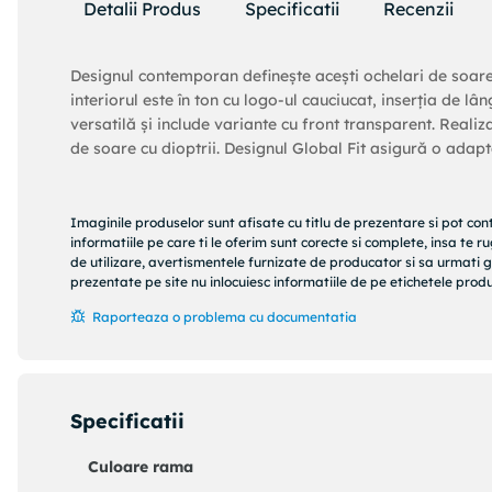
Detalii Produs
Specificatii
Recenzii
Designul contemporan definește acești ochelari de soar
interiorul este în ton cu logo-ul cauciucat, inserția de l
versatilă și include variante cu front transparent. Realiza
de soare cu dioptrii. Designul Global Fit asigură o adapta
Imaginile produselor sunt afisate cu titlu de prezentare si pot con
informatiile pe care ti le oferim sunt corecte si complete, insa te 
de utilizare, avertismentele furnizate de producator si sa urmati g
prezentate pe site nu inlocuiesc informatiile de pe etichetele produs
Raporteaza o problema cu documentatia
Specificatii
Culoare rama