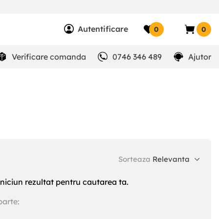
Autentificare
0
0
Verificare comanda
0746 346 489
Ajutor
Sorteaza
Relevanta
niciun rezultat pentru cautarea ta.
parte: