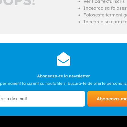
Verifica textul scris
Incearca sa foloses
Foloseste termeni ge
Incearca sa cauti fo
Aboneaza-te la newsletter
 permanent la curent cu noutatile si bucura-te de oferte personali
Aboneaza-m