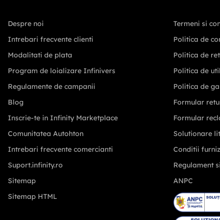
Despre noi
Termeni si con
Intrebari frecvente clienti
Politica de co
Modalitati de plata
Politica de re
Program de loializare Infinivers
Politica de ut
Regulamente de campanii
Politica de ga
Blog
Formular retu
Inscrie-te in Infinity Marketplace
Formular recl
Comunitatea Autohton
Solutionare lit
Intrebari frecvente comercianti
Conditii furni
Suport.infinity.ro
Regulament s
Sitemap
ANPC
Sitemap HTML