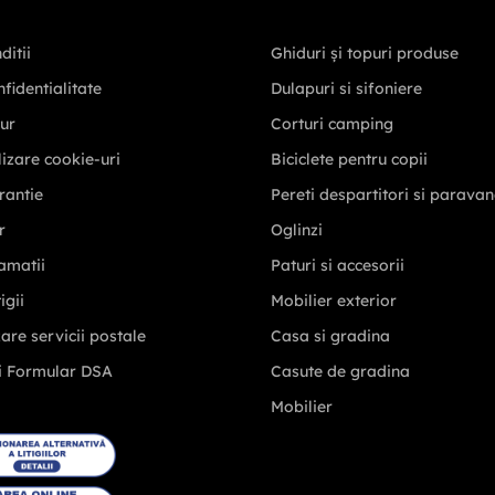
ditii
Ghiduri și topuri produse
nfidentialitate
Dulapuri si sifoniere
tur
Corturi camping
ilizare cookie-uri
Biciclete pentru copii
rantie
Pereti despartitori si parava
r
Oglinzi
amatii
Paturi si accesorii
igii
Mobilier exterior
zare servicii postale
Casa si gradina
i Formular DSA
Casute de gradina
Mobilier