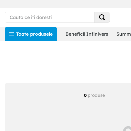
Beneficii Infinivers
Summe
produse
0