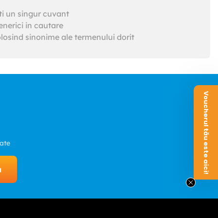
ti un singur cuvant
nerici in cautare
losind sinonime ale termenului dorit
Voucherul tău este aici!
zate
a