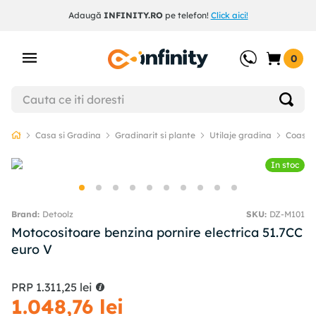
Adaugă
INFINITY.RO
pe telefon!
Click aici!
0
Casa si Gradina
Gradinarit si plante
Utilaje gradina
Coase e
In stoc
Detoolz
SKU
:
DZ-M101
Motocositoare benzina pornire electrica 51.7CC
euro V
PRP
1
.
311
,
25
lei
1
.
048
,
76
lei