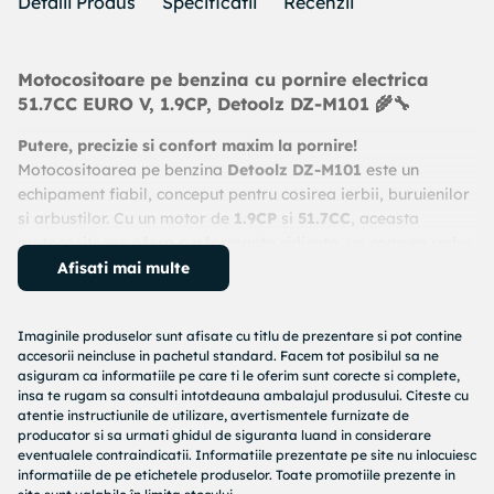
Detalii Produs
Specificatii
Recenzii
Motocositoare pe benzina cu pornire electrica
51.7CC EURO V, 1.9CP, Detoolz DZ-M101 🌾🔧
Putere, precizie si confort maxim la pornire!
Motocositoarea pe benzina
Detoolz DZ-M101
este un
echipament fiabil, conceput pentru cosirea ierbii, buruienilor
si arbustilor. Cu un motor de
1.9CP
si
51.7CC
, aceasta
motocositoare ofera performanta ridicata, un consum redus
de combustibil si respecta normele de emisii
EURO V
. În
Afisati mai multe
plus, sistemul
de pornire electrica
asigura un start rapid si
fara efort, fiind ideala pentru terenuri ierboase, zone de
Imaginile produselor sunt afisate cu titlu de prezentare si pot contine
câmpie si deal, precum si pentru amenajari peisagistice sau
accesorii neincluse in pachetul standard. Facem tot posibilul sa ne
exploatari forestiere.
asiguram ca informatiile pe care ti le oferim sunt corecte si complete,
insa te rugam sa consulti intotdeauna ambalajul produsului. Citeste cu
atentie instructiunile de utilizare, avertismentele furnizate de
🔧 Caracteristici principale
producator si sa urmati ghidul de siguranta luand in considerare
eventualele contraindicatii. Informatiile prezentate pe site nu inlocuiesc
informatiile de pe etichetele produselor. Toate promotiile prezente in