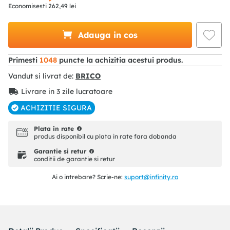
Economisesti
262
,
49
lei
Adauga in cos
Primesti
1048
puncte la achizitia acestui produs.
Vandut si livrat de:
BRICO
Livrare in 3 zile lucratoare
ACHIZITIE SIGURA
Plata in rate
produs disponibil cu plata in rate fara dobanda
Garantie si retur
conditii de garantie si retur
Ai o intrebare? Scrie-ne:
suport@infinity.ro