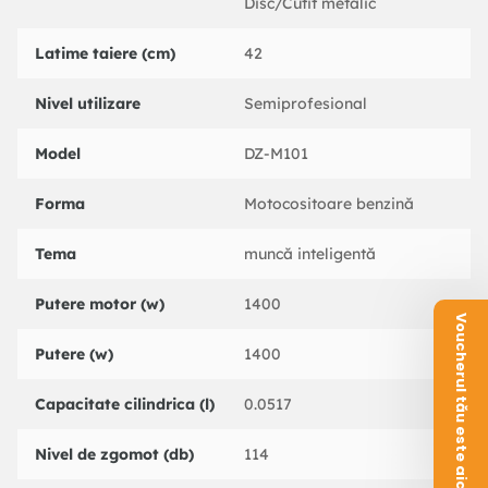
Disc/Cutit metalic
📌 Utilizari recomandate
Latime taiere (cm)
42
✔
Taierea ierbii si buruienilor
– potrivita pentru gradini si
Nivel utilizare
Semiprofesional
terenuri extinse
✔
Curatarea livezilor si întretinerea peisajului
– pentru o
Model
DZ-M101
cosire precisa si eficienta
✔
Îndepartarea tufelor si a arbustilor mici
– asigura un
Forma
Motocositoare benzină
teren curat si bine întretinut
✔
Lucrari de cosire în zone greu accesibile
– datorita
Tema
muncă inteligentă
manevrabilitatii ridicate
Putere motor (w)
1400
Voucherul tău este aici!
📌 Specificatii tehnice
Putere (w)
1400
🔹
Model:
DZ-M101
Capacitate cilindrica (l)
0.0517
🔹
Tip motor:
2 timpi, monocilindru, racit cu aer
🔹
Putere maxima:
1.9CP / 1.4kW
Nivel de zgomot (db)
114
🔹
Capacitate cilindrica:
51.7CC