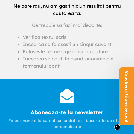
Ne pare rau, nu am gasit niciun rezultat pentru
cautarea ta.
Ce trebuie sa faci mai departe:
Verifica textul scris
Incearca sa folosesti un singur cuvant
Foloseste termeni generici in cautare
Incearca sa cauti folosind sinonime ale
termenului dorit
Voucherul tău este aici!
Aboneaza-te la newsletter
Fii permanent la curent cu noutatile si bucura-te de oferte
personalizate