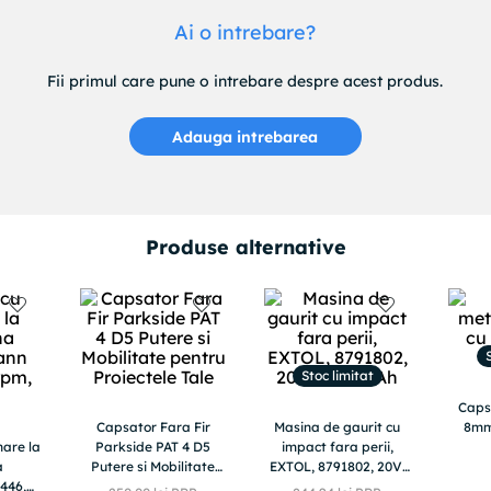
Ai o intrebare?
Fii primul care pune o intrebare despre acest produs.
Adauga intrebarea
Produse alternative
Stoc limitat
Caps
Capsator Fara Fir
Masina de gaurit cu
8mm
nare la
Parkside PAT 4 D5
impact fara perii,
a
Putere si Mobilitate
EXTOL, 8791802, 20V,
446,
pentru Proiectele Tale
2000mAh