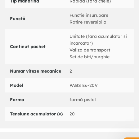
Tip mandrina
Rapida (fara cheie)
Functie insurubare
Functii
Rotire reversibila
Unitate (fara acumulator si
incarcator)
Continut pachet
Valiza de transport
Set de biti/burghie
Numar viteze mecanice
2
Model
PABS E6-20V
Forma
formă pistol
Tensiune acumulator (v)
20