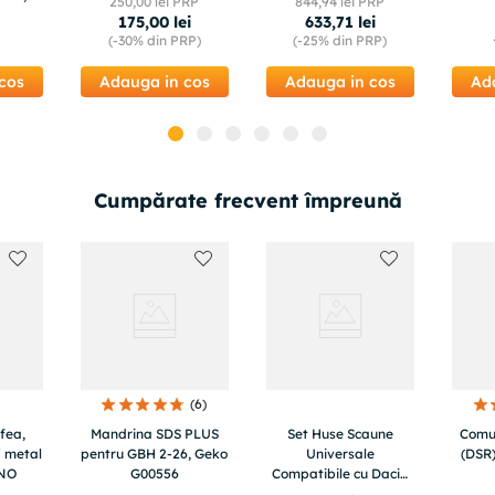
250
,
00
lei PRP
844
,
94
lei PRP
 l h
175
,
00
lei
633
,
71
lei
i
(-
30%
din PRP)
(-
25%
din PRP)
cos
Adauga in cos
Adauga in cos
Ad
Cumpărate frecvent împreună
(
6
)
fea,
Mandrina SDS PLUS
Set Huse Scaune
Comut
 metal
pentru GBH 2-26, Geko
Universale
(DSR
INO
G00556
Compatibile cu Dacia
Nou – Negru/Crem