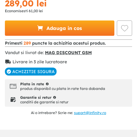
289
,
00
lei
Economisesti
61
,
00
lei
Adauga in cos
Primesti
289
puncte la achizitia acestui produs.
Vandut si livrat de:
MAG DISCOUNT GSM
Livrare in 3 zile lucratoare
ACHIZITIE SIGURA
Plata in rate
produs disponibil cu plata in rate fara dobanda
Garantie si retur
conditii de garantie si retur
Ai o intrebare? Scrie-ne:
suport@infinity.ro