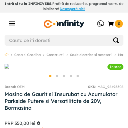
Intră și tu în INFINIVERS.
Profită de reduceri cu programul nostru de
loializare!
Descoperă aici!
0
Casa si Gradina
Constructii
Scule electrice si accesorii
Masini
In stoc
OEM
SKU
:
MAG_98495608
Masina de Gaurit si Insurubat cu Acumulator
Parkside Putere si Versatilitate de 20V,
Bormasina
PRP
350
,
00
lei