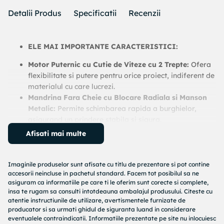
Detalii Produs
Specificatii
Recenzii
ELE MAI IMPORTANTE CARACTERISTICI:
Motor Puternic cu Cutie de Viteze cu 2 Trepte:
Ofera
flexibilitate si putere pentru orice proiect, indiferent de
materialul cu care lucrezi.
Mandrina Fara Cheie cu Blocare Radiala si Manson
Metalic:
Permite schimbarea rapida a burghielor,
asigurand un prindere stabila si sigura.
Afisati mai multe
Aceasta masina de gaurit si insurubat cu acumulator
Parkside este alegerea perfecta pentru orice pasionat
de bricolaj, oferind performanta si versatilitate intr-un
Imaginile produselor sunt afisate cu titlu de prezentare si pot contine
design modern si practic.
accesorii neincluse in pachetul standard. Facem tot posibilul sa ne
asiguram ca informatiile pe care ti le oferim sunt corecte si complete,
Control Precise al Numarului de Rotatii cu Functia
insa te rugam sa consulti intotdeauna ambalajul produsului. Citeste cu
Quickstop:
Asigura o utilizare usoara si eficienta,
atentie instructiunile de utilizare, avertismentele furnizate de
producator si sa urmati ghidul de siguranta luand in considerare
adaptandu-se rapid la nevoile tale.
eventualele contraindicatii. Informatiile prezentate pe site nu inlocuiesc
Lampa de Lucru LED Integrata:
Ofera o iluminare