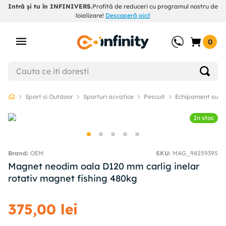
Intră și tu în INFINIVERS.
Profită de reduceri cu programul nostru de
loializare!
Descoperă aici!
0
Sport si Outdoor
Sporturi acvatice
Pescuit
Echipament supli
In stoc
OEM
SKU
:
MAG_98259395
Magnet neodim oala D120 mm carlig inelar
rotativ magnet fishing 480kg
375
,
00
lei