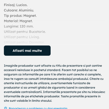
Finisaj: Lucios.
Culoare: Aluminiu.
Tip produs: Magnet.
Material: Magnet.
Lungime: 120 mm.
Utilizat pentru: Bucatarie.
Utilizat pentru: Living.
Utilizat pentru: Dormitor.
Utilizat pentru: Hol.
Afisati mai multe
Utilizat pentru: Birou.
Tip maner: Aplicat.
Tip glisiera: Cu role.
Imaginile produselor sunt afisate cu titlu de prezentare si pot contine
Tip balama: Aplicata.
accesorii neincluse in pachetul standard. Facem tot posibilul sa ne
asiguram ca informatiile pe care ti le oferim sunt corecte si complete,
insa te rugam sa consulti intotdeauna ambalajul produsului. Citeste cu
atentie instructiunile de utilizare, avertismentele furnizate de
producator si sa urmati ghidul de siguranta luand in considerare
eventualele contraindicatii. Informatiile prezentate pe site nu inlocuiesc
informatiile de pe etichetele produselor. Toate promotiile prezente in
site sunt valabile în limita stocului.
Raporteaza o problema cu documentatia