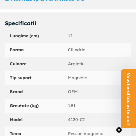
Specificatii
Lungime (cm)
12
Forma
Cilindric
Culoare
Argintiu
Voucherul tău este aici!
Tip suport
Magnetic
Brand
OEM
Greutate (kg)
1.51
Model
4120-CI
Tema
Pescuit magnetic