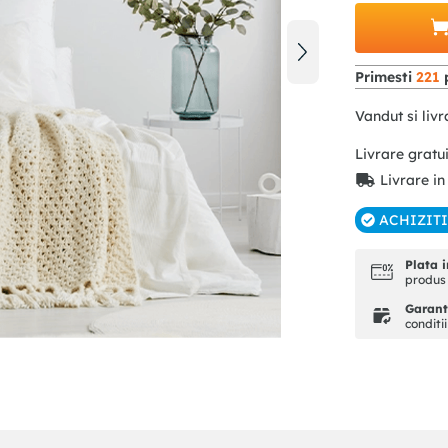
Primesti
221
p
Vandut si livr
Livrare gratu
Livrare in
ACHIZIT
Plata i
produs 
Garanti
conditi