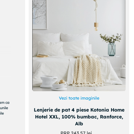
ire de
Vezi toate imaginile
ram ca
unile
Lenjerie de pat 4 piese Kotonia Home
ru
ile
n
Hotel XXL, 100% bumbac, Ranforce,
 la
Alb
PRP
243
,
57
lei