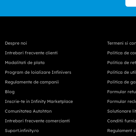
Despre noi
Termeni si con
Intrebari frecvente clienti
Politica de co
Modalitati de plata
Politica de re
Program de loializare Infinivers
Politica de ut
Regulamente de campanii
Politica de ga
Blog
Formular retu
Inscrie-te in Infinity Marketplace
Formular recl
Comunitatea Autohton
Solutionare lit
Intrebari frecvente comercianti
Conditii furni
Suport.infinity.ro
Regulament s