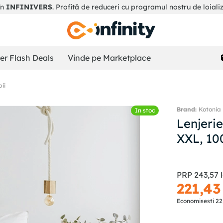
în
INFINIVERS
. Profită de reduceri cu programul nostru de loiali
r Flash Deals
Vinde pe Marketplace
pii
Kotonia
In stoc
Lenjeri
XXL, 10
PRP
243
,
57
221
,
43
Economisesti
22