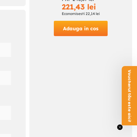
221
,
43
lei
ea
Economisesti
22
,
14
lei
Adauga in cos
Voucherul tău este aici!