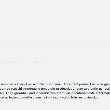
0×220 cm; 2 fete de perna 50×70 cm.
nfectionate in atelierul nostru dintr-o tesatura tip ranforce, din f
tine accesorii neincluse in pachetul standard. Facem tot posibilul sa ne asigu
elucrare, ii confera o rezistenta aparte si un aspect deosebit.
rugam sa consulti intotdeauna ambalajul produsului. Citeste cu atentie instructi
reprezinta principalele atuuri si o recomanda in mod special pent
hidul de siguranta luand in considerare eventualele contraindicatii. Informati
inamentul texturii, ofera o atingere placuta si un confort deosebit i
elor. Toate promotiile prezente in site sunt valabile în limita stocului.
cura de confortul si rafinamentul oferit de un hotel de lux, chiar si