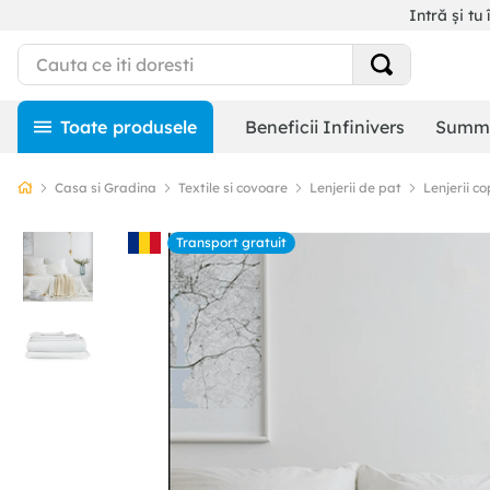
Intră și tu 
Beneficii Infinivers
Summe
Casa si Gradina
Textile si covoare
Lenjerii de pat
Lenjerii co
Transport gratuit