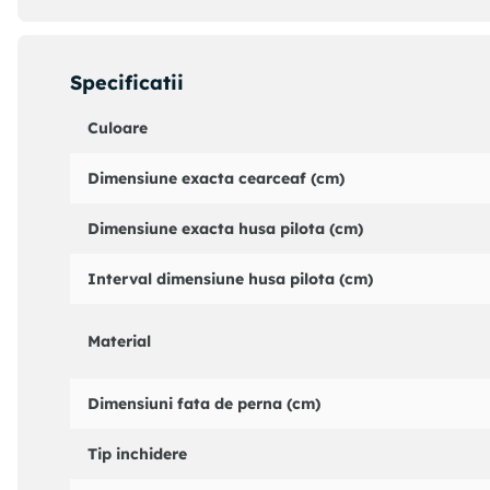
Cearsafurile de pat sunt finisate cu tiv de 1 cm, husa p
pilotei, finisata cu tiv de 1 cm, iar fetele de perna au in
Materialul este petrecut aproximativ 15-20 cm, pe verso, 
Specificatii
Culoare
Dimensiune exacta cearceaf (cm)
Dimensiune exacta husa pilota (cm)
Interval dimensiune husa pilota (cm)
Material
Dimensiuni fata de perna (cm)
Tip inchidere