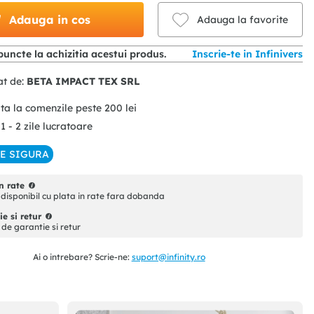
Adauga in cos
Adauga la favorite
uncte la achizitia acestui produs.
Inscrie-te in Infinivers
at de:
BETA IMPACT TEX SRL
ita la comenzile peste
200
lei
 1 - 2 zile lucratoare
IE SIGURA
n rate
disponibil cu plata in rate fara dobanda
e si retur
i de garantie si retur
Ai o intrebare? Scrie-ne:
suport@infinity.ro