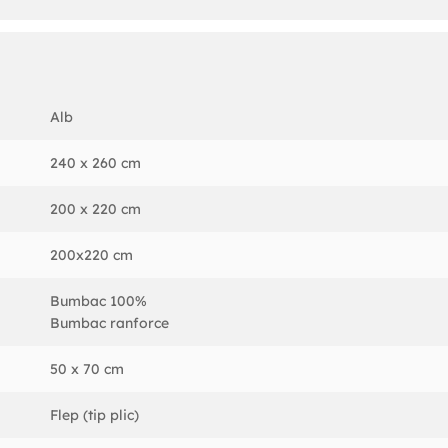
entru pilota are o deschidere de 60 cm pentru a permite introducer
chidere cu flap, pe toata latimea de 50 cm, finisata cu tiv de 1 cm.
asigurand fixarea umpluturii in interior.
Alb
240 x 260 cm
200 x 220 cm
200x220 cm
Bumbac 100%
Bumbac ranforce
50 x 70 cm
Flep (tip plic)