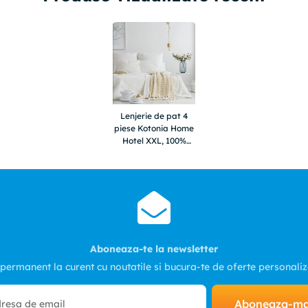
Lenjerie de pat 4
piese Kotonia Home
Hotel XXL, 100%
bumbac, Ranforce,
Alb
Aboneaza-te la newsletter
 permanent la curent cu noutatile si bucura-te de oferte personali
Aboneaza-m