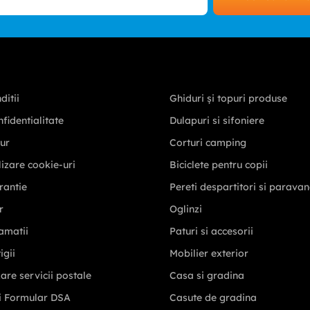
ditii
Ghiduri și topuri produse
nfidentialitate
Dulapuri si sifoniere
tur
Corturi camping
ilizare cookie-uri
Biciclete pentru copii
rantie
Pereti despartitori si parava
r
Oglinzi
amatii
Paturi si accesorii
igii
Mobilier exterior
zare servicii postale
Casa si gradina
i Formular DSA
Casute de gradina