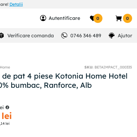
zare!
Detalii
Autentificare
0
0
Verificare comanda
0746 346 489
Ajutor
 Home
SKU
:
BETAIMPACT_000335
e de pat 4 piese Kotonia Home Hotel
0% bumbac, Ranforce, Alb
lei
lei
,
14
lei