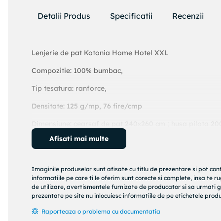
Detalii Produs
Specificatii
Recenzii
Lenjerie de pat Kotonia Home Hotel XXL
Compozitie: 100% bumbac,
Tip tesatura: ranforce,
Densitate: 125 g/mp, 76 fire/cmp
Dimensiune: cearsaf de pat 240×260 cm ; husa pilota 20
Afisati mai multe
Culoare: alb
Lenjeriile de pat din colectia Kotonia Home Hotel, sunt co
Imaginile produselor sunt afisate cu titlu de prezentare si pot con
bumbac 100%. Complexitatea tesaturii si procesului de pr
informatiile pe care ti le oferim sunt corecte si complete, insa te 
Desimea firelor de bumbac, precum si tipul de tesatura, 
de utilizare, avertismentele furnizate de producator si sa urmati g
hoteluri si pensiuni. Simplitatea, dar in acelasi timp, raf
prezentate pe site nu inlocuiesc informatiile de pe etichetele produs
timpul somnului. Prin alegerea acestei lenjerii, te poti bu
Raporteaza o problema cu documentatia
tine acasa.