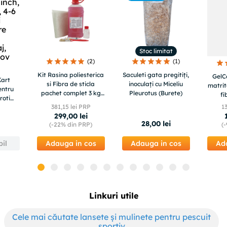
s
Stoc limitat
(
2
)
(
1
)
Kit Rasina poliesterica
Saculeti gata pregitiți,
GelC
Kart
si Fibra de sticla
inoculați cu Miceliu
matrit
entru
pachet complet 3 kg
Pleurotus (Burete)
fi
roti
pentru reparatii auto,
381
,
15
lei PRP
1
con ,
moto , ambarcatiuni
299
,
00
lei
,
BIG KIT
28
,
00
lei
(-
22%
din PRP)
(-
ov
il
Adauga in cos
Adauga in cos
Ad
Linkuri utile
Cele mai căutate lansete și mulinete pentru pescuit
sportiv