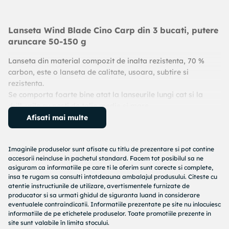
Lanseta Wind Blade Cino Carp din 3 bucati, putere
aruncare 50-150 g
Lanseta din material compozit de inalta rezistenta, 70 %
carbon, este o lanseta de calitate, usoara, subtire si
rezistenta.
Se comporta foarte bine atat la lanseurile lungi cat si la
drill-urile cu pesti de talie medie si mare.
Prinderea mulinetei sa face cu inele metalice rezistente.
Afisati mai multe
Foarte apreciata de catre pescarii experimentati, aceasta
lanseta are calitati foarte apropiate de cea din carbon
Imaginile produselor sunt afisate cu titlu de prezentare si pot contine
100%, iar raportul calitate/pret este unul extraordinar de
accesorii neincluse in pachetul standard. Facem tot posibilul sa ne
bun.
asiguram ca informatiile pe care ti le oferim sunt corecte si complete,
insa te rugam sa consulti intotdeauna ambalajul produsului. Citeste cu
Descriere:
atentie instructiunile de utilizare, avertismentele furnizate de
– carbon compozit (70% carbon),
producator si sa urmati ghidul de siguranta luand in considerare
– inel de plecare de 5 cm,
eventualele contraindicatii. Informatiile prezentate pe site nu inlocuiesc
– actiune 3.75 Lbs
informatiile de pe etichetele produselor. Toate promotiile prezente in
site sunt valabile în limita stocului.
– numar de tronsoane: 3,