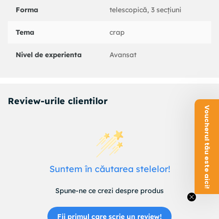
Forma
telescopică, 3 secțiuni
Tema
crap
Nivel de experienta
Avansat
Review-urile clientilor
Voucherul tău este aici!
Suntem în căutarea stelelor!
Spune-ne ce crezi despre produs
Fii primul care scrie un review!