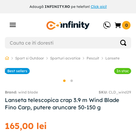
Adaugă
INFINITY.RO
pe telefon!
Click aici!
0
Sport si Outdoor
Sporturi acvatice
Pescuit
Lansete
Best sellers
In stoc
wind blade
SKU
:
CLD_wind29
Lanseta telescopica crap 3.9 m Wind Blade
Fino Carp, putere aruncare 50-150 g
165
,
00
lei