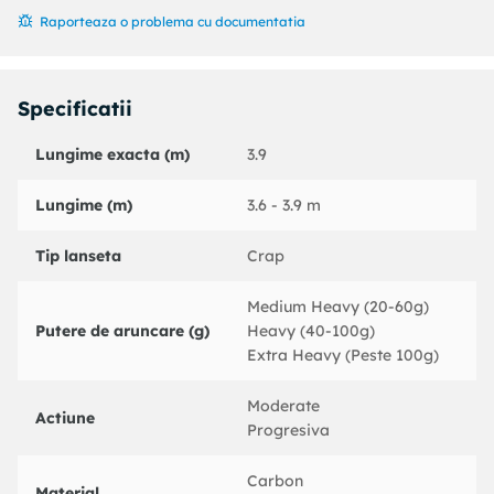
– lungime 3.90 m;
Raporteaza o problema cu documentatia
– maner antialunecare,
– mufare inversa,
– husa proprie, cu clapa si prindere cu snur, din material
Specificatii
textil,
– producator: Wind Blade.
Lungime exacta (m)
3.9
Pachetul contine:
Lungime (m)
3.6 - 3.9 m
- 1 lanseta Fino Carp Wind Blade de 3.9 m ;
Tip lanseta
Crap
- 1 husa transport;
Medium Heavy (20-60g)
Putere de aruncare (g)
Heavy (40-100g)
Extra Heavy (Peste 100g)
Moderate
Actiune
Progresiva
Carbon
Material