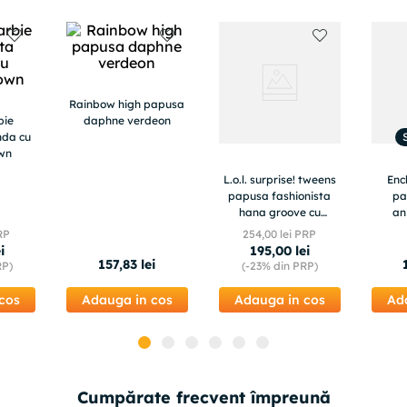
Rainbow high papusa
bie
daphne verdeon
nda cu
wn
L.o.l. surprise! tweens
Enc
papusa fashionista
pa
hana groove cu
an
surprize
daness
RP
254
,
00
lei PRP
si dan
ei
195
,
00
lei
157
,
83
lei
RP)
(-
23%
din PRP)
cos
Adauga in cos
Adauga in cos
Ad
Cumpărate frecvent împreună