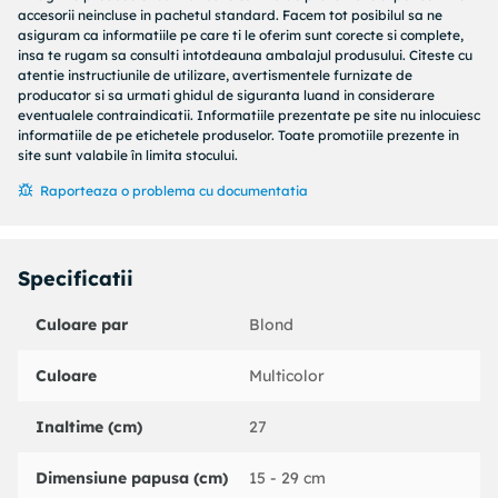
dezvoltarea imaginatiei copiilor Include o papusa de 27 cm,
accesorii neincluse in pachetul standard. Facem tot posibilul sa ne
haine, pantofi si accesorii. Colectioneaza-le pe toate! Poti
asiguram ca informatiile pe care ti le oferim sunt corecte si complete,
colectiona 4 personaje diferite City Babe, Fly Gurl,
insa te rugam sa consulti intotdeauna ambalajul produsului. Citeste cu
Snowlicious si Miss Royale. Care este preferata ta? Fiecare
atentie instructiunile de utilizare, avertismentele furnizate de
producator si sa urmati ghidul de siguranta luand in considerare
se vinde separat. Cadoul perfect pentru copiii cu varsta de
eventualele contraindicatii. Informatiile prezentate pe site nu inlocuiesc
peste 3 ani!
informatiile de pe etichetele produselor. Toate promotiile prezente in
site sunt valabile în limita stocului.
Raporteaza o problema cu documentatia
Specificatii
Culoare par
Blond
Culoare
Multicolor
Inaltime (cm)
27
Dimensiune papusa (cm)
15 - 29 cm