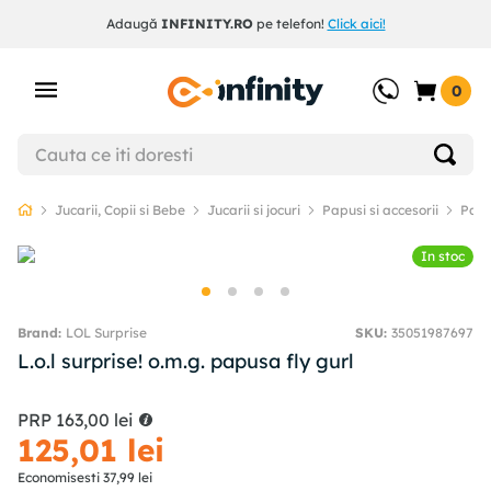
Adaugă
INFINITY.RO
pe telefon!
Click aici!
0
Jucarii, Copii si Bebe
Jucarii si jocuri
Papusi si accesorii
Papu
In stoc
LOL Surprise
SKU
:
35051987697
L.o.l surprise! o.m.g. papusa fly gurl
PRP
163
,
00
lei
125
,
01
lei
Economisesti
37
,
99
lei