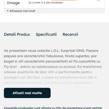
Livrare
in 2 zile lucratoare
Afiseaza mai mult
Detalii Produs
Specificatii
Recenzii
Va prezentam noua colectie L.O.L. Surprise! OMG. Fiecare
papusa are caracteristici fabuloase, tinuta superba, par
bogat si stil caracteristic personalitatii ei! Fa cunostinta cu
Fly Gurl - adora sa calatoreasca cu avionul. Ea transforma
adesea anunturile de zbor intr-o performanta pentru
pasagerii sai. De fapt, ii place sa transforme totul intr-o
performanta completa... Ea este pilotul si stewardesa
avionului B.B. Lady Diva. O admira pe Lady Diva si este
Afisati mai multe
inspirata de ea. Fly Gurl este intotdeauna bucuroasa sa isi
faca prieteni noi, sa se distreze si sa cucereasca lumea cu
frumusetea ei. Joaca cu papusile L.O.L. Surprise contribuie la
Imaginile produselor sunt afisate cu titlu de prezentare si pot contine