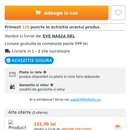
Adauga in cos
Primesti
125
puncte la achizitia acestui produs.
Vandut si livrat de:
EVE NASIA SRL
Livrare gratuita la comenzile peste
599
lei
Livrare in 1 - 2 zile lucratoare
ACHIZITIE SIGURA
Plata in rate
produs disponibil cu plata in rate fara dobanda
Garantie si retur
conditii de garantie si retur
Ai o intrebare? Scrie-ne:
suport@infinity.ro
Alte oferte
(3 oferte)
151
,
98
lei
Vandut si livrat de:
ONLINE JOLLYMAG