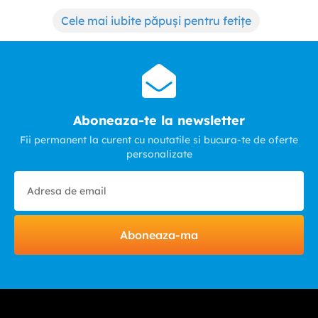
Cele mai iubite păpuși pentru fetițe
Aboneaza-te la newsletter
Fii permanent la curent cu noutatile si bucura-te de oferte
personalizate
Aboneaza-ma