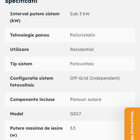
Specificatii
Interval putere sistem
Sub 3 kW
(kW)
Tehnologie panou
Policristalin
Utilizare
Rezidential
Tip sistem
Fotovoltaic
Configuratie sistem
Off-Grid (Independent)
fotovoltaic
Componente incluse
Panouri solare
Model
GD17
Voucherul tău este aici!
Putere maxima de iesire
3.5
(w)