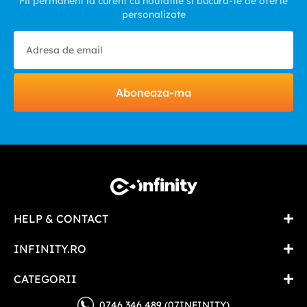
Fii permanent la curent cu noutatile si bucura-te de oferte
personalizate
Aboneaza-ma
HELP & CONTACT
INFINITY.RO
CATEGORII
0746 346 489 (07INFINITY)