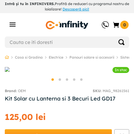
Intră și tu în INFINIVERS.
Profită de reduceri cu programul nostru de
loializare!
Descoperă aici!
0
Casa si Gradina
Electrice
Panouri solare si accesorii
Sisteme
In stoc
OEM
SKU
:
MAG_98261561
Kit Solar cu Lanterna si 3 Becuri Led GD17
125
,
00
lei